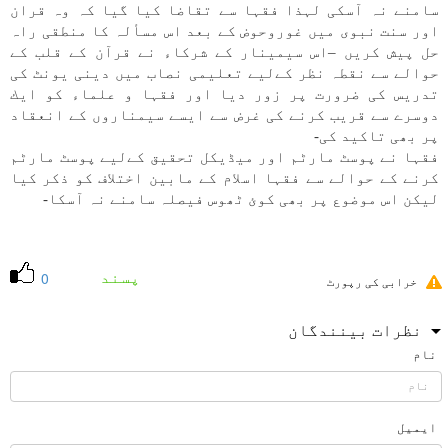
سامنے نہ آسكی لہذا فقہا سے تقاضا كيا گيا كہ وہ قران
اور سنت نبوی میں غوروحوض كے بعد اس مسألہ كا منطقی راہ
حل پيش كریں –اس سيمينار كے شركاء نے قرآن كے قلب كے
حوالے سے نقطہ نظر كےلیے تعليمی نصاب میں دينی يونٹ كی
تدريس كی ضرورت پر زور ديا اور فقہا و علماء كو ايك
دوسرے سے قريب كرنے كی غرض سے ايسے سيمناروں كے انعقاد
پر بھی تاكيد كی-
فقہا نے پوسٹ مارٹم اور میڈيكل تحقيق كےلیے پوسٹ مارٹم
كرنے كے حوالے سے فقہا اسلام كے مابين اختلاف كو ذكر كيا
ليكن اس موضوع پر بھی كوئ ٹھوس فيصلہ سامنے نہ آسكا-
پسند
0
خرابی کی رپورٹ
نظرات بینندگان
نام
ایمیل