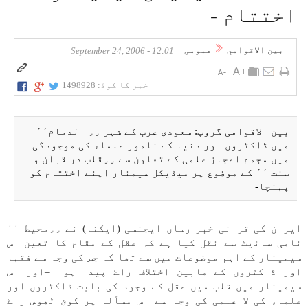
اختتام -
بين الاقوامي
عمومی
12:01 - September 24, 2006
خبر کا کوڈ:
1498928
بين الاقوامی گروپ: سعودی عرب كے شہر ٫٫ الدمام٬٬
میں ڈاكٹروں اور دنيا كے نامور علماء كی موجودگی
میں مجمع اعجاز علمی كے تعاون سے ٫٫قلب در قرآن و
سنت ٬٬ كے موضوع پر میڈيكل سيمنار اپنے اختتام كو
پہنچا-
ايران كی قرانی خبر رساں ايجنسی (ايكنا) نے ٫٫محيط ٬٬
نامی ساﺋیٹ سے نقل كيا ہے كہ عقل كے مقام كا تعين اس
سيمينار كے اہم موضوعات میں سے تھا كہ جس كی وجہ سے فقہا
اور ڈاكٹروں كے مابين اختلاف راۓ پيدا ہوا –اور اس
سيمينار میں قلب میں عقل كے وجود كی بابت ڈاكٹروں اور
علماء كی لا علمی كی وجہ سے اس مسألہ پر كوئ ٹھوس راۓ