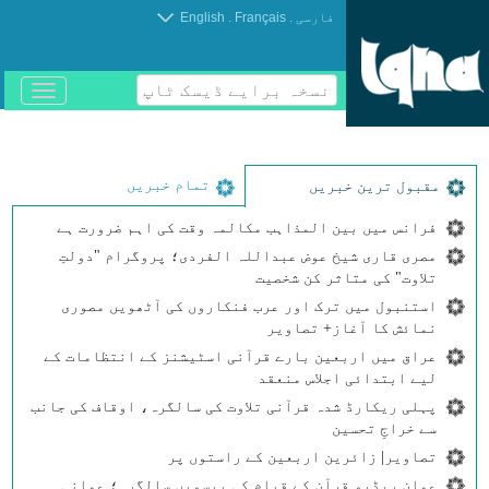
.
.
فارسی
Français
English
نسخہ برایے ڈیسک ٹاپ
باز
و
بسته
کردن
منو
تمام خبریں
مقبول ترین خبریں
فرانس میں بین المذاہب مکالمہ وقت کی اہم ضرورت ہے
مصری قاری شیخ عوض عبداللہ الفردی؛ پروگرام "دولتِ
تلاوت" کی متاثر کن شخصیت
استنبول میں ترک اور عرب فنکاروں کی آٹھویں مصوری
نمائش کا آغاز+ تصاویر
عراق میں اربعین بارے قرآنی اسٹیشنز کے انتظامات کے
لیے ابتدائی اجلاس منعقد
پہلی ریکارڈ شدہ قرآنی تلاوت کی سالگرہ، اوقاف کی جانب
سے خراجِ تحسین
تصاویر| زائرین اربعین کے راستوں پر
عمان ریڈیو قرآن کے قیام کی بیسویں سالگرہ؛ عمانی