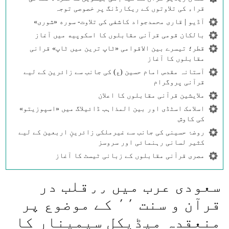
قراء کی تلاوتوں کے ریکارڈنگ پر خصوصی توجہ
آڈیو | قاری محمدجواد کاشفی کی تلاوت- سوره‌‌ «شوری»
بالکان قومی قرآنی مقابلوں کا اسکوپیه میں آغاز
قطر؛ تیسرے بین الاقوامی «ٹاپ ترین میں ٹاپ» قرانی
مقابلوں کا آغاز
آستانہ مقدس امام حسین (ع) کی جانب سے زائرین کے لیے
قرآنی پروگرام
ملایشین قرآنی مقابلوں کا اعلان
اسلامک اسٹڈی اور بین المذاہب ڈائیلاگ میں «اسپوزیتو»
کی کاوش
روضۂ حسینی کی جانب سے غیرملکی زائرینِ اربعین کے لیے
کثیر لسانی رہنمائی اور سروسز
مصری قرآنی مقابلوں کے زبانی ٹیسٹ کا آغاز
سعودی عرب میں ٫٫قلب در
قرآن و سنت ٬٬ كے موضوع پر
منعقدہ میڈيكل سيمينار كا