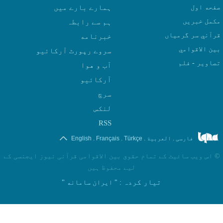
صفحه اول
ہمارے بارے میں
مکمل خبریں
ہم سے رابطہ
قرآني سر گرمياں
بين الاقوامي
سروے رپورٹ آرکائیو
تصاوير - فلم
آب و هوا
سرچ
لنکس
RSS
.
.
.
.
فارسی
العربیة
Türkçe
Français
English
©
اس ویب سائیٹ کے تمام حقوق بین الاقوامی قرآنی نیوز ایجنسی کے
لیے محفوظ ہیں
تیار کردہ
: " ایران سامانه "