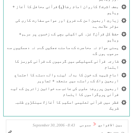
بجف اشرف؛ کاروان امام رضا(ع) قرآنی محافل کا آغاز +
ویڈیو
زیارتِ اربعین امن کے فروغ اور عوامی سفارت کاری کی
مؤثر علامت ہے
حفظ کل قرآن؛ غزہ کی اکیلی بچی کے زخموں پر مرہم+
ویڈیو
یمنی عوام نہ محاصرے کے سامنے جھکیں گے، نہ دھمکیوں سے
مرعوب ہوں گے
شارجہ قرآنی کمپلیکس میں گرمیوں کے قرآنی کورسز کا
اہتمام
امامِ شہید کے خون کا بدلہ لینے والے دستے کا اجتماع
اربعین واک کے راستے میں منعقد + تصاویر
اربعین پرروضۂ علوی کی جانب سے خواتین زائرین کے لیے
قرآنی پروگراموں کا اہتمام
قطر میں قرآنی تعلیمی اسکیم کا آغاز؛ سینکڑوں طلبہ
شریک
بين الاقوامي
عمومی
8:43 - September 30, 2006