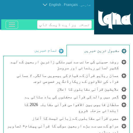
.
.
فارسی
Français
English
نسخہ برایے ڈیسک ٹاپ
باز
و
بسته
کردن
منو
تمام خبریں
مقبول ترین خبریں
روضۂ حسینی کی جانب سے غیرملکی زائرینِ اربعین کے لیے
کثیر لسانی رہنمائی اور سروسز
عمان ریڈیو قرآن کے قیام کی بیسویں سالگرہ؛ عمانی
قراء کی تلاوتوں کے ریکارڈنگ پر خصوصی توجہ
ملایشین قرآنی مقابلوں کا اعلان
گھر میں والد کی قرآنی محفلوں کی یاد ستاتی ہے
سلطان قابوس بین الاقوامی قرآنی مقابلہ 2026 کا
ابتدائی مرحلہ شروع
مصری قرآنی مقابلوں کے زبانی ٹیسٹ کا آغاز
عراق کے سب سے بڑے اربعین موکب کا قرآنی پیغام+ ٹصاویر
اور ویڈیو