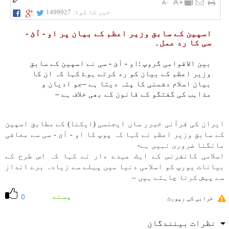
خبر کا کوڈ:
1499927
اسپين كے سابق وزير اعظم كے بيان پر او - آئ -
سی كا رد عمل۔
بين الاقوامی گروپ :او - آئ - سی نے اسپين كے سابق
وزير اعظم كے بيان كو رد كرتے ہوۓ كہا كہ ان كا
بيان اسلام دشمنی كا پتہ ديتا ہے –جو اديان و
مذاہب كی گفتگو كے قانون كے بھی خلاف ہے –
ايران كی قرآنی خبرر ساں ايجنسی (ايكنا) كے مطابق اسپين
كے سابق وزير اعظم نے كہا كہ پوپ كا او - آئ - سی سے معافی
مانگنا ضروری نہیں ہے-
اسلامی كانفرنس كے ايك عہدے دار نے كہا كہ اس طرح كے
بيانات يورپ كو اسلامی دنيا میں پہلے سے زيادہ برے انداز
سے پيش كرنا چاہتے ہیں –
پسند
0
خرابی کی رپورٹ
نظرات بینندگان