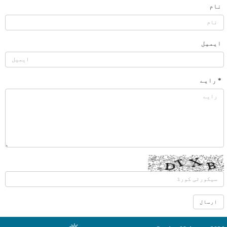
نام
ایمیل
* رایے