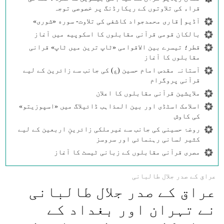
قراء کی تلاوتوں کے ریکارڈنگ پر خصوصی توجہ
آڈیو | قاری محمدجواد کاشفی کی تلاوت- سوره‌‌ «شوری»
بالکان قومی قرآنی مقابلوں کا اسکوپیه میں آغاز
قطر؛ تیسرے بین الاقوامی «ٹاپ ترین میں ٹاپ» قرانی
مقابلوں کا آغاز
آستانہ مقدس امام حسین (ع) کی جانب سے زائرین کے لیے
قرآنی پروگرام
ملایشین قرآنی مقابلوں کا اعلان
اسلامک اسٹڈی اور بین المذاہب ڈائیلاگ میں «اسپوزیتو»
کی کاوش
روضۂ حسینی کی جانب سے غیرملکی زائرینِ اربعین کے لیے
کثیر لسانی رہنمائی اور سروسز
مصری قرآنی مقابلوں کے زبانی ٹیسٹ کا آغاز
عراق كے صدر جلال طالبانی
عراق كے صدر جلال طالبانی
نے تہران اور بغداد كے