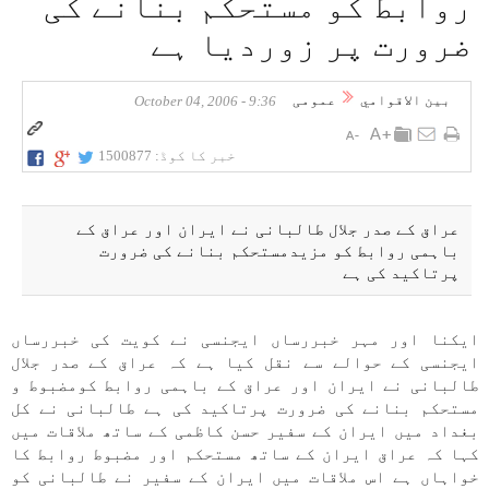
روابط كو مستحكم بنانے كی
ضرورت پر زورديا ہے
بين الاقوامي
عمومی
9:36 - October 04, 2006
خبر کا کوڈ:
1500877
عراق كے صدر جلال طالبانی نے ايران اور عراق كے
باہمی روابط كو مزيدمستحكم بنانے كی ضرورت
پرتاكيد كی ہے
ايكنا اور مہر خبررساں ايجنسی نے كويت كی خبررساں
ايجنسی كے حوالے سے نقل كيا ہے كہ عراق كے صدر جلال
طالبانی نے ايران اور عراق كے باہمی روابط كومضبوط و
مستحكم بنانے كی ضرورت پرتاكيد كی ہے طالبانی نے كل
بغداد میں ايران كے سفير حسن كاظمی كے ساتھ ملاقات میں
كہا كہ عراق ايران كے ساتھ مستحكم اور مضبوط روابط كا
خواہاں ہے اس ملاقات میں ايران كے سفير نے طالبانی كو