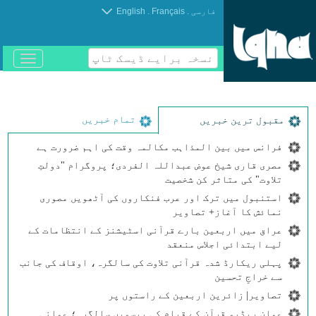
.
.
فارسی
Français
English
نسخہ برایے ڈیسک ٹاپ
باز
و
بسته
کردن
منو
تمام خبریں
مقبول ترین خبریں
فرانس میں بین المذاہب مکالمہ وقت کی اہم ضرورت ہے
مصری قاری شیخ عوض عبداللہ الفردی؛ پروگرام "دولتِ
تلاوت" کی متاثر کن شخصیت
استنبول میں ترک اور عرب فنکاروں کی آٹھویں مصوری
نمائش کا آغاز+ تصاویر
عراق میں اربعین بارے قرآنی اسٹیشنز کے انتظامات کے
لیے ابتدائی اجلاس منعقد
پہلی ریکارڈ شدہ قرآنی تلاوت کی سالگرہ، اوقاف کی جانب
سے خراجِ تحسین
تصاویر| زائرین اربعین کے راستوں پر
عمان ریڈیو قرآن کے قیام کی بیسویں سالگرہ؛ عمانی