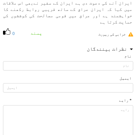
ايران آنے كی دعوت دی ہے ايران كے سفير نےبھی اس ملاقات
میں كہا كہ ايران عراق كے ساتھ قريبی روابط ركھنے كا
خواہشمند ہے اور عراق میں قومی مصالحت كی كوششوں كی
حمايت كرتا ہے
پسند
0
خرابی کی رپورٹ
نظرات بینندگان
نام
ایمیل
* رایے