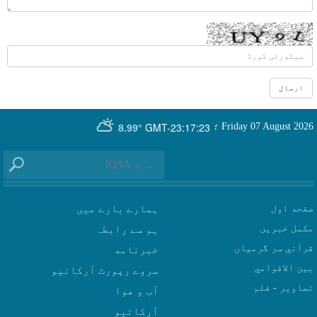
GMT-23:17:23
Friday 07 August 2026
؛
8.99°
صفحه اول
ہمارے بارے میں
مکمل خبریں
ہم سے رابطہ
قرآني سر گرمياں
بين الاقوامي
سروے رپورٹ آرکائیو
تصاوير - فلم
آب و هوا