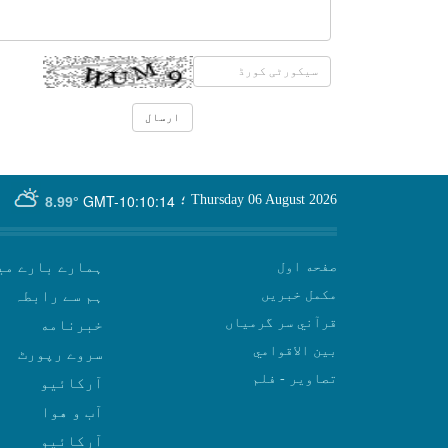
GMT-10:10:14
Thursday 06 August 2026
؛
8.99°
صفحه اول
ہمارے بارے می
مکمل خبریں
ہم سے رابطہ
قرآني سر گرمياں
بين الاقوامي
سروے رپورٹ
تصاوير - فلم
آرکائیو
آب و هوا