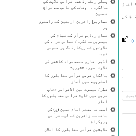
پہلی ریکارڈ شدہ قرآنی تلاوت کی
 اكیڈمی نے ۱۳۷۵ ش میں كام كا آغاز
سالگرہ، اوقاف کی جانب سے خراجِ
تحسین
نی اكیڈمی نے ۱۳۰۰ افراد پر مشتمل آبادی كے دیہات محمد آباد میں ۲۷ حفّاظ كی
تصاویر| زائرین اربعین کے راستوں
پر
عمان ریڈیو قرآن کے قیام کی
0
بیسویں سالگرہ؛ عمانی قراء کی
تلاوتوں کے ریکارڈنگ پر خصوصی
توجہ
آڈیو | قاری محمدجواد کاشفی کی
تلاوت- سوره‌‌ «شوری»
بالکان قومی قرآنی مقابلوں کا
اسکوپیه میں آغاز
قطر؛ تیسرے بین الاقوامی «ٹاپ
ترین میں ٹاپ» قرانی مقابلوں کا
آغاز
آستانہ مقدس امام حسین (ع) کی
جانب سے زائرین کے لیے قرآنی
پروگرام
ملایشین قرآنی مقابلوں کا اعلان