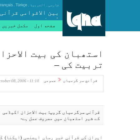
.
.
.
فارسی
العربیة
Türkçe
rançais
بین الاقوامی قرآنی
ایجنسی
صفحه اول
مکمل خبریں
تربيت كی –
قرآني سر گرمياں
عمومی
11:10 - October 08, 2006
كے شہر استھبان میں مصروف عمل ہے-
ايران كی قرآنی خبر رساں ايجنسی (ايكنا) ك