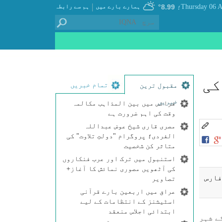
|
8.99°
ہمارے بارے میں
ہم سے رابطہ
؛
ن كے ۹۰۰ حفاظ كی
تمام خبریں
مقبول ترین
خبریں
فرانس میں بین المذاہب مکالمہ
وقت کی اہم ضرورت ہے
مصری قاری شیخ عوض عبداللہ
الفردی؛ پروگرام "دولتِ تلاوت" کی
متاثر کن شخصیت
استنبول میں ترک اور عرب فنکاروں
کی آٹھویں مصوری نمائش کا آغاز+
می صوبہ فارس
تصاویر
عراق میں اربعین بارے قرآنی
اسٹیشنز کے انتظامات کے لیے
ابتدائی اجلاس منعقد
ے شہر