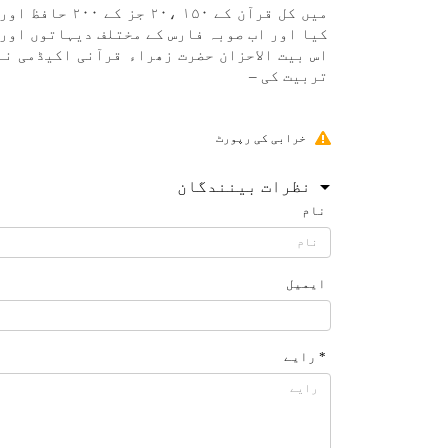
كيا اور اب صوبہ فارس كے مختلف دیہاتوں اور چھوٹے شہروں می
تربيت كی –
خرابی کی رپورٹ
نظرات بینندگان
نام
ایمیل
* رایے