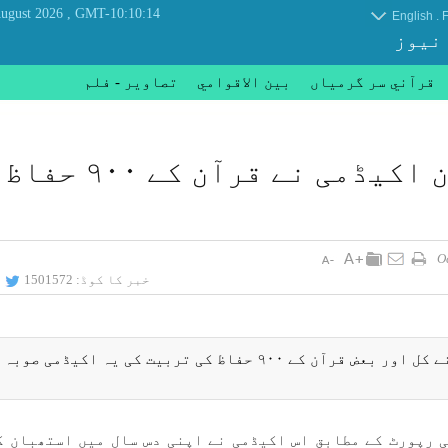
, Thursday 06 August 2026
GMT-10:10:14
.
English
F
 نیوز
قرآني سر گرمياں
بين الاقوامي
تصاوير - فلم
استھبان كی بيت الاحزان اكیڈمی نے قرآ
خبر کا کوڈ:
1501572
قرآنی سرگرمياں گروپ: بيت الاحزان اكیڈمی نے كل اور بعض قرآن كے ۹۰۰ حفاظ كی تربيت كی یہ اكیڈ
ی رپورٹ كے مطابق اس اكیڈمی نے اپنی دس سال میں استھبان ك