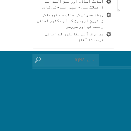
اسلامک اسٹڈی اور بین المذاہب
ڈائیلاگ میں «اسپوزیتو» کی کاوش
روضۂ حسینی کی جانب سے غیرملکی
زائرینِ اربعین کے لیے کثیر لسانی
رہنمائی اور سروسز
مصری قرآنی مقابلوں کے زبانی
ٹیسٹ کا آغاز