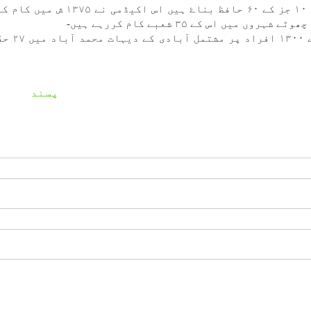
میں كل قرآن كے ۱۵۰ ،۲۰ جز كے ۲۰۰ حافظ اور ۱۰ جز كے ۶۰ حافظ بناۓ ہیں اس
ں اس كے ۳۵ شعبے كام كررہے ہیں-
اس بيت الاحزان حضرت زھراء قرآ
پسند