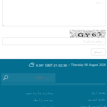
GMT-21:02:36
Thursday 06 August 2026
؛
8.99°
صفحه اول
ہمارے بارے میں
مکمل خبریں
ہم سے رابطہ
قرآني سر گرمياں