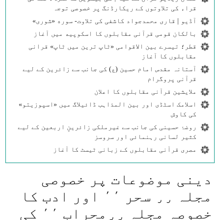
قراء کی تلاوتوں کے ریکارڈنگ پر خصوصی توجہ
آڈیو | قاری محمدجواد کاشفی کی تلاوت- سوره‌‌ «شوری»
بالکان قومی قرآنی مقابلوں کا اسکوپیه میں آغاز
قطر؛ تیسرے بین الاقوامی «ٹاپ ترین میں ٹاپ» قرانی
مقابلوں کا آغاز
آستانہ مقدس امام حسین (ع) کی جانب سے زائرین کے لیے
قرآنی پروگرام
ملایشین قرآنی مقابلوں کا اعلان
اسلامک اسٹڈی اور بین المذاہب ڈائیلاگ میں «اسپوزیتو»
کی کاوش
روضۂ حسینی کی جانب سے غیرملکی زائرینِ اربعین کے لیے
کثیر لسانی رہنمائی اور سروسز
مصری قرآنی مقابلوں کے زبانی ٹیسٹ کا آغاز
دينی موضوعات پر خصوصی
مجلہ ٫٫ سحر ٬٬ اور ادب كا
خصوصہ مجلہ ٫٫محراب ٬٬ كی