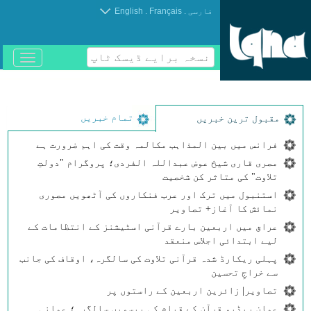
.
.
فارسی
Français
English
نسخہ برایے ڈیسک ٹاپ
باز
و
بسته
کردن
منو
تمام خبریں
مقبول ترین خبریں
فرانس میں بین المذاہب مکالمہ وقت کی اہم ضرورت ہے
مصری قاری شیخ عوض عبداللہ الفردی؛ پروگرام "دولتِ
تلاوت" کی متاثر کن شخصیت
استنبول میں ترک اور عرب فنکاروں کی آٹھویں مصوری
نمائش کا آغاز+ تصاویر
عراق میں اربعین بارے قرآنی اسٹیشنز کے انتظامات کے
لیے ابتدائی اجلاس منعقد
پہلی ریکارڈ شدہ قرآنی تلاوت کی سالگرہ، اوقاف کی جانب
سے خراجِ تحسین
تصاویر| زائرین اربعین کے راستوں پر
عمان ریڈیو قرآن کے قیام کی بیسویں سالگرہ؛ عمانی