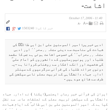
اشاعت-
11:40 - October 17, 2006
خبر کا کوڈ:
1503240
ادبی خبریں: امير المومنين علی ابن ابی طالبۜ كی
شہادت كی مناسبت سے دينی مجلہ ٫٫سحر٬٬ اور ادبی
مجلہ ٫٫محراب٬٬ كی خصوصی اشاعت ہوئی ہے جس كا مقصد
طلباء اور يونيورسٹيوں كے دانشوروں كو امام علی ۜ
كی شخصيت اور انكے افكار سے روشناس كروانا ہے –یہ
دونوں جراﺋد طلباء كی قرآنی سرگرميوں كے سينٹر
ادارہ جہاد دانشگاہی كے تربيت معلم نامی سيكشن كی
طرف سے شائع هوے ہیں -
ايران كی قرآنی خبر رساں ايجنسی(ايكنا ) نے ادارہ جہاد
دانشگاہی كے سيكشن تربيت معلم كے تعلقات عامہ سے نقل
كيا ہے كہ امير المومنين علی بن ابی طالب ۜ كے ايام شہادت
كی مناسبت سے ان دو جراﺋد ٫٫سحر٬٬ اور ٫٫محراب٬٬ كے