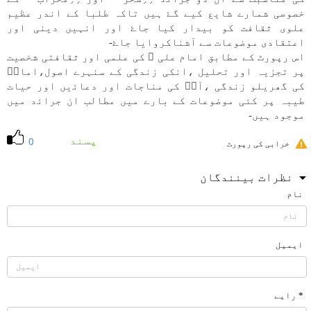
خصوصی شمارے شايع كیے گۓ ہیں تاكہ طلبا كے اندر عظيم
علوی ثقافت كو بيدار كيا جاۓ اور انہیں دينی اور
اعتقادی موضوعات سے آشناكروايا جاۓ-
اس رپورٹ كے مطابق امام علی ۜ كی علمی اور ثقافتی شخصيت
پر تجزیہ اور تحليل ،انكی زندگی كے سنہرے اصول،امامۜ
كی گھريلو زندگی ،آپۜ كی مناجات اور دعاﺋیں اور حيات
طيبہ پر كئی موضوعات كے بارے میں مطالب ان جراﺋد میں
موجود ہیں-
پسند
0
خرابی کی رپورٹ
نظرات بینندگان
نام
ایمیل
* رایے