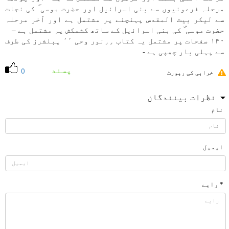
مرحلہ فرعونيوں سے بنی اسراﺋيل اور حضرت موسی ۜ كی نجات
سے ليكر بيت المقدس پہنچنے پر مشتمل ہے اور آخر مرحلہ
حضرت موسی ۜ كی بنی اسراﺋيل كے ساتھ كشمكش پر مشتمل ہے –
۱۴۰ صفحات پر مشتمل یہ كتاب ٫٫نور وحی ٬٬ پبلشرز كی طرف
سے پہلی بار چھپی ہے -
پسند
0
خرابی کی رپورٹ
نظرات بینندگان
نام
ایمیل
* رایے