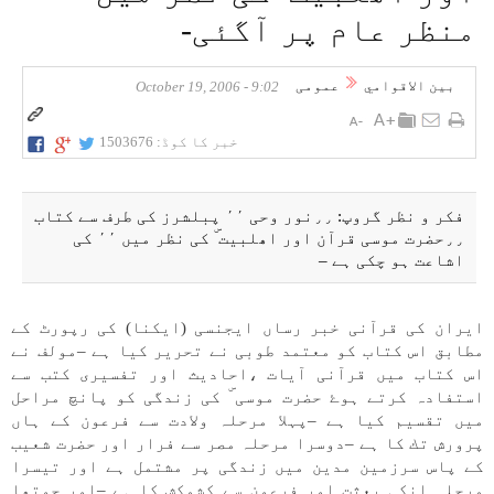
منظر عام پر آگئی-
بين الاقوامي
عمومی
9:02 - October 19, 2006
خبر کا کوڈ:
1503676
فكر و نظر گروپ: ٫٫نور وحی ٬٬ پبلشرز كی طرف سے كتاب
٫٫حضرت موسی قرآن اور اھلبيت ۜ كی نظر میں ٬٬ كی
اشاعت ہو چكی ہے –
ايران كی قرآنی خبر رساں ايجنسی (ايكنا) كی رپورٹ كے
مطابق اس كتاب كو معتمد طوبی نے تحرير كيا ہے –مولف نے
اس كتاب میں قرآنی آيات ،احاديث اور تفسيری كتب سے
استفادہ كرتے ہوۓ حضرت موسی ۜ كی زندگی كو پانچ مراحل
میں تقسيم كيا ہے –پہلا مرحلہ ولادت سے فرعون كے ہاں
پرورش تك كا ہے –دوسرا مرحلہ مصر سے فرار اور حضرت شعيب
كے پاس سرزمين مدين میں زندگی پر مشتمل ہے اور تيسرا
مرحلہ انكی بعثت اور فرعون سے كشمكش كا ہے –اور چوتھا