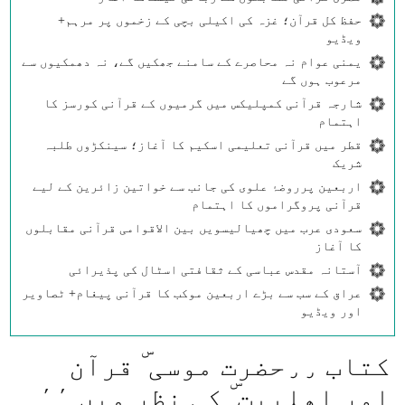
حفظ کل قرآن؛ غزہ کی اکیلی بچی کے زخموں پر مرہم+
ویڈیو
یمنی عوام نہ محاصرے کے سامنے جھکیں گے، نہ دھمکیوں سے
مرعوب ہوں گے
شارجہ قرآنی کمپلیکس میں گرمیوں کے قرآنی کورسز کا
اہتمام
قطر میں قرآنی تعلیمی اسکیم کا آغاز؛ سینکڑوں طلبہ
شریک
اربعین پرروضۂ علوی کی جانب سے خواتین زائرین کے لیے
قرآنی پروگراموں کا اہتمام
سعودی عرب میں چھیالیسویں بین الاقوامی قرآنی مقابلوں
کا آغاز
آستانہ مقدس عباسی کے ثقافتی اسٹال کی پذیرائی
عراق کے سب سے بڑے اربعین موکب کا قرآنی پیغام+ ٹصاویر
اور ویڈیو
كتاب ٫٫حضرت موسی ۜ قرآن
اور اھلبيت ۜ كی نظر میں ٬٬