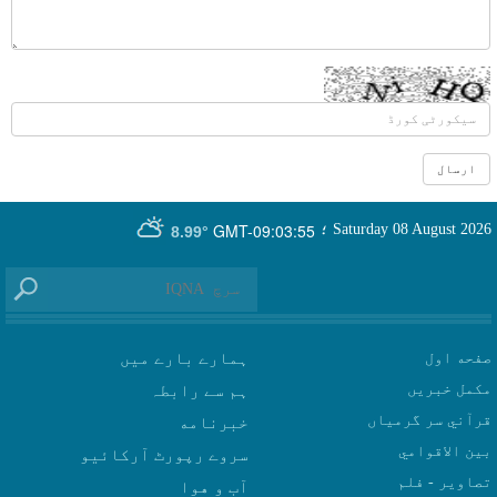
GMT-09:03:55
Saturday 08 August 2026
؛
8.99°
صفحه اول
ہمارے بارے میں
مکمل خبریں
ہم سے رابطہ
قرآني سر گرمياں
بين الاقوامي
سروے رپورٹ آرکائیو
تصاوير - فلم
آب و هوا