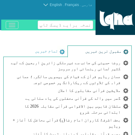
.
.
فارسی
Français
English
نسخہ برایے ڈیسک ٹاپ
باز
و
بسته
کردن
منو
تمام خبریں
مقبول ترین خبریں
روضۂ حسینی کی جانب سے غیرملکی زائرینِ اربعین کے لیے
کثیر لسانی رہنمائی اور سروسز
عمان ریڈیو قرآن کے قیام کی بیسویں سالگرہ؛ عمانی
قراء کی تلاوتوں کے ریکارڈنگ پر خصوصی توجہ
ملایشین قرآنی مقابلوں کا اعلان
گھر میں والد کی قرآنی محفلوں کی یاد ستاتی ہے
سلطان قابوس بین الاقوامی قرآنی مقابلہ 2026 کا
ابتدائی مرحلہ شروع
بجف اشرف؛ کاروان امام رضا(ع) قرآنی محافل کا آغاز +
ویڈیو
مصری قرآنی مقابلوں کے زبانی ٹیسٹ کا آغاز