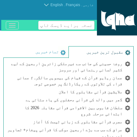
.
.
فارسی
Français
English
نسخہ برایے ڈیسک ٹاپ
باز
و
بسته
کردن
منو
تمام خبریں
مقبول ترین خبریں
روضۂ حسینی کی جانب سے غیرملکی زائرینِ اربعین کے لیے
کثیر لسانی رہنمائی اور سروسز
عمان ریڈیو قرآن کے قیام کی بیسویں سالگرہ؛ عمانی
قراء کی تلاوتوں کے ریکارڈنگ پر خصوصی توجہ
ملایشین قرآنی مقابلوں کا اعلان
گھر میں والد کی قرآنی محفلوں کی یاد ستاتی ہے
سلطان قابوس بین الاقوامی قرآنی مقابلہ 2026 کا
ابتدائی مرحلہ شروع
مصری قرآنی مقابلوں کے زبانی ٹیسٹ کا آغاز
عراق کے سب سے بڑے اربعین موکب کا قرآنی پیغام+ ٹصاویر
اور ویڈیو