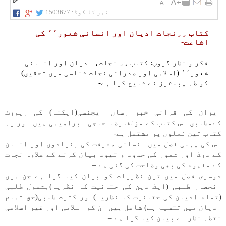
خبر کا کوڈ:
1503677
كتاب ٫٫نجات اديان اور انسانی شعور٬٬ كی
اشاعت-
فكر و نظر گروپ: كتاب ٫٫ نجات، اديان اور انسانی
شعور٬٬ (اسلامی اور صدرائی نجات شناسی میں تحقيق)
كو طہ پبلشرز نے شايع كيا ہے-
ايران كی قرآنی خبر رساں ايجنسی(ايكنا) كی رپورٹ
كےمطابق اس كتاب كے مٶلف رضا حاجی ابراھيمی ہیں اور یہ
كتاب تين فصلوں پر مشتمل ہے-
اس كی پہلی فصل میں انسانی معرفت كی بنيادوں اور انسان
كے درك اور شعور كی حدود و قيود بيان كرنے كے علاوہ نجات
كے مفہوم كی بھی وضاحت كی گئی ہے –
دوسری فصل میں تين نظريات كو بيان كيا گيا ہے جن میں
انحصار طلبی (ايك دين كی حقانيت كا نظریہ)بشمول طلبی
(تمام اديان كی حقانيت كا نظریہ)اور كثرت طلبی(حق تمام
اديان میں تقسيم ہے) شامل ہیں ان كو اسلامی اور غير اسلامی
نقطہ نظر سے بيان كيا گيا ہے –