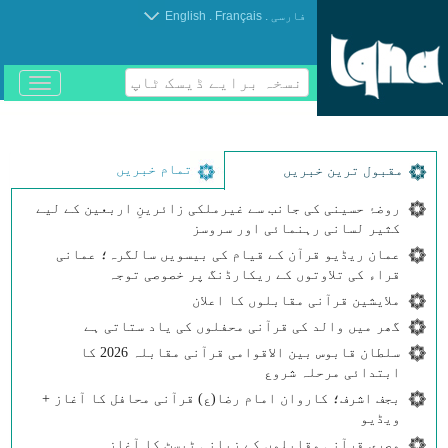
.
.
فارسی
Français
English
نسخہ برایے ڈیسک ٹاپ
باز
و
بسته
کردن
منو
تمام خبریں
مقبول ترین خبریں
روضۂ حسینی کی جانب سے غیرملکی زائرینِ اربعین کے لیے
کثیر لسانی رہنمائی اور سروسز
عمان ریڈیو قرآن کے قیام کی بیسویں سالگرہ؛ عمانی
قراء کی تلاوتوں کے ریکارڈنگ پر خصوصی توجہ
ملایشین قرآنی مقابلوں کا اعلان
گھر میں والد کی قرآنی محفلوں کی یاد ستاتی ہے
سلطان قابوس بین الاقوامی قرآنی مقابلہ 2026 کا
ابتدائی مرحلہ شروع
بجف اشرف؛ کاروان امام رضا(ع) قرآنی محافل کا آغاز +
ویڈیو
مصری قرآنی مقابلوں کے زبانی ٹیسٹ کا آغاز