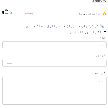
4288526
پسند
0
خرابی کی رپورٹ
ٹیگس:
پاپ
،
ایران
،
اسرائیل
،
جنگ
،
امن
نظرات بینندگان
نام
ایمیل
* رایے