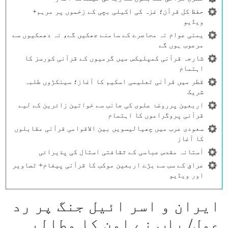
حفظ کل قرآن؛ غزہ کی اکیلی بچی کے زخموں پر مرہم+
ویڈیو
یمنی عوام نہ محاصرے کے سامنے جھکیں گے، نہ دھمکیوں سے
مرعوب ہوں گے
شارجہ قرآنی کمپلیکس میں گرمیوں کے قرآنی کورسز کا
اہتمام
قطر میں قرآنی تعلیمی اسکیم کا آغاز؛ سینکڑوں طلبہ
شریک
اربعین پرروضۂ علوی کی جانب سے خواتین زائرین کے لیے
قرآنی پروگراموں کا اہتمام
سعودی عرب میں چھیالیسویں بین الاقوامی قرآنی مقابلوں
کا آغاز
آستانہ مقدس عباسی کے ثقافتی اسٹال کی پذیرائی
عراق کے سب سے بڑے اربعین موکب کا قرآنی پیغام+ ٹصاویر
اور ویڈیو
ایران و اسر ائیل جنگ پر رد
عمل/ پاپ نے امن کا مطالبہ