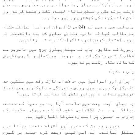
اور اسرائیل کے درمیان ہونے والے باہمی حملوں پر ردعمل
دیتے ہوئے عقل و منطق سے کام لینے، گفت و شنید کرنے اور
امن قائم کرنے کی کوششوں پر زور دیا ہے۔
پاپ لیو چہار دہم نے (24 جون) ایران اور اسرائیل کے حکام
سے مطالبہ کیا کہ حالیہ فضائی حملوں کے بعد دانشمندانہ
رویہ اختیار کریں اور مذاکرات کا راستہ اپنائیں۔
رپورٹ کے مطابق، پاپ نے سینٹ پیٹرز چرچ میں حاضرین سے
خطاب کرتے ہوئے کہا کہ وہ موجودہ صورتحال پر گہری تشویش
کے ساتھ نگاہ رکھے ہوئے ہیں۔
پاپ نے کہا:
"ایران اور اسرائیل میں حالات اس نازک وقت میں سنگین حد
تک بگڑ چکے ہیں۔ میں پوری سنجیدگی سے ایک بار پھر تمام
فریقین سے ذمہ داری اور منطق کا مطالبہ کرتا ہوں۔"
یہ بیان ایسے وقت میں سامنے آیا ہے جب دنیا کے مختلف
ممالک اور بین الاقوامی شخصیات نے صہیونی حکومت کے
جارحانہ حملوں پر اپنے ردعمل کا اظہار کیا ہے۔
· یورپی یونین کے سفیر اور اقوام متحدہ ویانا میں
مستقل نمائندہ نے اسرائیلی دہشت گرد حملے پر گہری