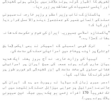
تشویش کا اظہار کرتے ہوئے علاقے میں بڑھتی ہوئی کشیدگی
اور ایٹمی تنصیبات کی حفاظت پر زور دیا۔
· پاکستان کے نائب وزیر اعظم و وزیر خارجہ نے صہیونی
حملے کو انسانی ضمیر کو جھنجھوڑ دینے والا عمل قرار دیا
اور کہا کہ:
"پاکستان، اسلامی جمہوریہ ایران کی قوم و حکومت کے شانہ
بشانہ کھڑا ہے۔"
· ترک قومی اسمبلی کے اسپیکر نے بھی ایکس (سابق
ٹوئٹر) پر اپنے پیغام میں اسرائیلی حملے کی مذمت کی۔
· لیبیا کی وزارت خارجہ نے آج بروز ہفتہ ایک شدید
بیان جاری کرتے ہوئے جمعہ کی صبح ایران پر اسرائیلی
فضائی حملوں کی سخت مذمت کی اور کشیدگی کو فوری طور پر
ختم کرنے کا مطالبہ کیا۔
ادھر عبری زبان کے میڈیا نے رپورٹ دی ہے کہ ایران کی
جانب سے اسرائیل پر جوابی میزائل حملے کے نتیجے میں اب
تک تقریباً 170 افراد زخمی ہو چکے ہیں جبکہ تین صہیونی
ہلاک ہوئے ہیں۔/