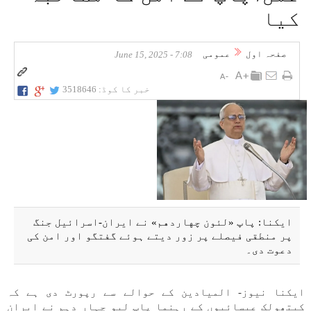
کیا
صفحہ اول
عمومی
7:08 - June 15, 2025
خبر کا کوڈ:
3518646
ایکنا: پاپ «لئون چهاردهم» نے ایران-اسرائیل جنگ
پر منطقی فیصلے پر زور دیتے ہوئے گفتگو اور امن کی
دعوت دی۔
ایکنا نیوز- المیادین کے حوالے سے رپورٹ دی ہے کہ
کیتھولک عیسائیوں کے رہنما پاپ لیو چہار دہم نے ایران