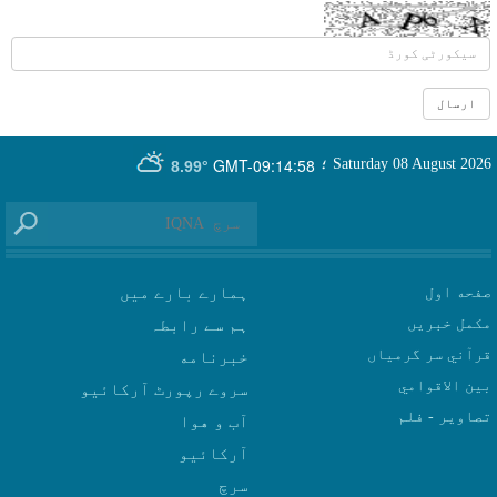
GMT-09:14:58
Saturday 08 August 2026
؛
8.99°
صفحه اول
ہمارے بارے میں
مکمل خبریں
ہم سے رابطہ
قرآني سر گرمياں
بين الاقوامي
سروے رپورٹ آرکائیو
تصاوير - فلم
آب و هوا
سرچ