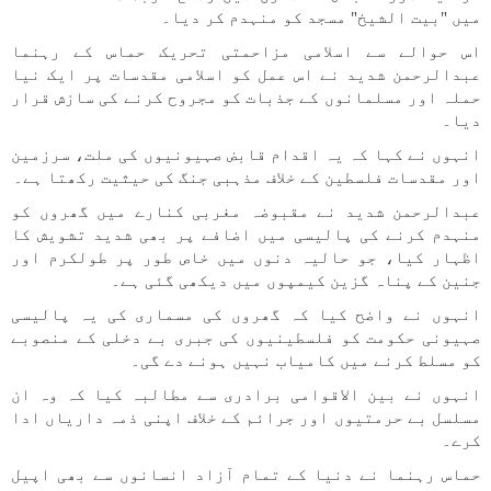
میں "بیت الشیخ" مسجد کو منہدم کر دیا۔
اس حوالے سے اسلامی مزاحمتی تحریک حماس کے رہنما
عبدالرحمن شدید نے اس عمل کو اسلامی مقدسات پر ایک نیا
حملہ اور مسلمانوں کے جذبات کو مجروح کرنے کی سازش قرار
دیا۔
انہوں نے کہا کہ یہ اقدام قابض صہیونیوں کی ملت، سرزمین
اور مقدسات فلسطین کے خلاف مذہبی جنگ کی حیثیت رکھتا ہے۔
عبدالرحمن شدید نے مقبوضہ مغربی کنارے میں گھروں کو
منہدم کرنے کی پالیسی میں اضافے پر بھی شدید تشویش کا
اظہار کیا، جو حالیہ دنوں میں خاص طور پر طولکرم اور
جنین کے پناہ گزین کیمپوں میں دیکھی گئی ہے۔
انہوں نے واضح کیا کہ گھروں کی مسماری کی یہ پالیسی
صہیونی حکومت کو فلسطینیوں کی جبری بے دخلی کے منصوبے
کو مسلط کرنے میں کامیاب نہیں ہونے دے گی۔
انہوں نے بین الاقوامی برادری سے مطالبہ کیا کہ وہ ان
مسلسل بے حرمتیوں اور جرائم کے خلاف اپنی ذمہ داریاں ادا
کرے۔
حماس رہنما نے دنیا کے تمام آزاد انسانوں سے بھی اپیل