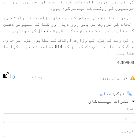
کی کہ وہ فوری اقدامات کے ذریعے ان حملوں اور بے
حرمتیوں کو روکنے کے لیے سرگرم ہوں۔
انہوں نے فلسطینی عوام کے درمیان مزاحمت کے راستے پر
اتحاد کی ضرورت پر بھی زور دیا اور کہا کہ صہیونی دشمن
کا مقابلہ کرنے کے تمام ممکنہ طریقے فعال کیے جائیں۔
واضح رہے کہ غزہ کی وزارت اوقاف کے مطابق، غزہ پر جاری
جنگ کے آغاز سے اب تک کم از کم 814 مساجد کو تباہ کیا جا
چکا ہے۔
4289908
پسند
0
خرابی کی رپورٹ
ٹیگس:
حماس
نظرات بینندگان
نام
ایمیل