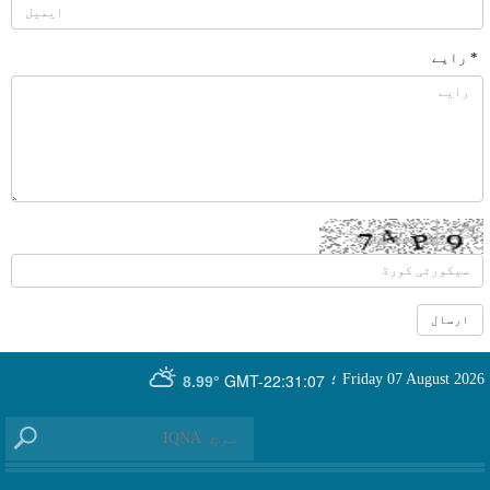
* رایے
GMT-22:31:07
Friday 07 August 2026
؛
8.99°