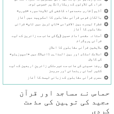
قراء کی تلاوتوں کے ریکارڈنگ پر خصوصی توجہ
آڈیو | قاری محمدجواد کاشفی کی تلاوت- سوره‌‌ «شوری»
بالکان قومی قرآنی مقابلوں کا اسکوپیه میں آغاز
قطر؛ تیسرے بین الاقوامی «ٹاپ ترین میں ٹاپ» قرانی
مقابلوں کا آغاز
آستانہ مقدس امام حسین (ع) کی جانب سے زائرین کے لیے
قرآنی پروگرام
ملایشین قرآنی مقابلوں کا اعلان
اسلامک اسٹڈی اور بین المذاہب ڈائیلاگ میں «اسپوزیتو»
کی کاوش
روضۂ حسینی کی جانب سے غیرملکی زائرینِ اربعین کے لیے
کثیر لسانی رہنمائی اور سروسز
مصری قرآنی مقابلوں کے زبانی ٹیسٹ کا آغاز
حماس نے مساجد اور قرآن
مجید کی توہین کی مذمت
کردی