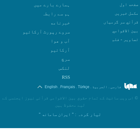
صفحه اول
ہمارے بارے میں
مکمل خبریں
ہم سے رابطہ
قرآني سر گرمياں
بين الاقوامي
سروے رپورٹ آرکائیو
تصاوير - فلم
آب و هوا
سرچ
لنکس
RSS
.
.
.
.
فارسی
العربیة
Türkçe
Français
English
©
اس ویب سائیٹ کے تمام حقوق بین الاقوامی قرآنی نیوز ایجنسی کے
لیے محفوظ ہیں
تیار کردہ
: " ایران سامانه "