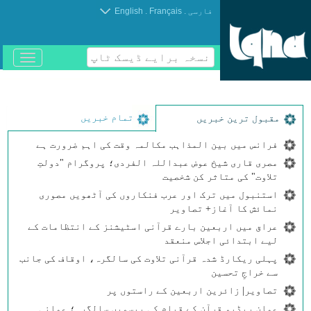
.
.
فارسی
Français
English
نسخہ برایے ڈیسک ٹاپ
باز
و
بسته
کردن
منو
تمام خبریں
مقبول ترین خبریں
فرانس میں بین المذاہب مکالمہ وقت کی اہم ضرورت ہے
مصری قاری شیخ عوض عبداللہ الفردی؛ پروگرام "دولتِ
تلاوت" کی متاثر کن شخصیت
استنبول میں ترک اور عرب فنکاروں کی آٹھویں مصوری
نمائش کا آغاز+ تصاویر
عراق میں اربعین بارے قرآنی اسٹیشنز کے انتظامات کے
لیے ابتدائی اجلاس منعقد
پہلی ریکارڈ شدہ قرآنی تلاوت کی سالگرہ، اوقاف کی جانب
سے خراجِ تحسین
تصاویر| زائرین اربعین کے راستوں پر
عمان ریڈیو قرآن کے قیام کی بیسویں سالگرہ؛ عمانی