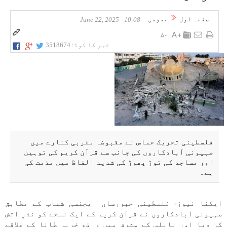
صفحہ اول
عمومی
10:08 - June 22, 2025
خبر کا کوڈ:
3518674
فلسطینی تحریک حماس نے مقبوضہ مغربی کنارے میں
صہیونی آبادکاروں کی جانب سے قرآن کریم کی توہین
اور مساجد کی توڑ پھوڑ کی شدید الفاظ میں مذمت کی
ہے۔
ایکنا نیوز- فلسطینی خبررساں ایجنسی شهاب کے مطابق
صہیونی آبادکاروں نے قرآن کریم کے ایک نسخے کو نذرِ آتش
کر دیا اور نابلس کے مشرق میں واقع خربہ طانا کے علاقے