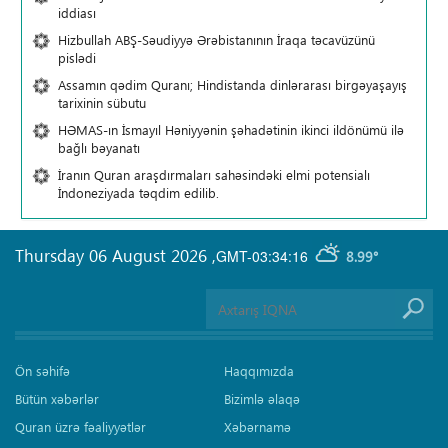
iddiası
Hizbullah ABŞ-Səudiyyə Ərəbistanının İraqa təcavüzünü
pislədi
Assamın qədim Quranı; Hindistanda dinlərarası birgəyaşayış
tarixinin sübutu
HƏMAS-ın İsmayıl Həniyyənin şəhadətinin ikinci ildönümü ilə
bağlı bəyanatı
İranın Quran araşdırmaları sahəsindəki elmi potensialı
İndoneziyada təqdim edilib.
Thursday 06 August 2026
,
GMT-03:34:16
8.99°
Ön səhifə
Haqqımızda
Bütün xəbərlər
Bizimlə əlaqə
Quran üzrə fəaliyyətlər
Xəbərnamə