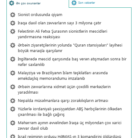
Son xəbərlər
Ən çox oxunanlar
Sionist ordusunda qiyam
İraqa daxil olan zəvvarların sayı 3 milyona çatır
Fələstinin Ali Fətva Şurasının sionistlərin məscidləri
yandırmasına reaksiyası
Ərbəin ziyarətçilərinin yolunda "Quran stansiyaları" layihəsi
böyük maraqla qarşılanır
İngiltərədə məscid qarşısında baş verən atışmadan sonra bir
nəfər saxlanılıb
Malayziya və Braziliyanın İslam təşkilatları arasında
əməkdaşlıq memorandumu imzalanıb
Ərbəin zəvvarlarına xidmət üçün çoxdilli mərkəzlərin
yaradılması
Nepalda müsəlmanlara qarşı zorakılıqların artması
Yüzlərlə iordaniyalı şəxsiyyətdən ABŞ hərbçilərinin ölkədən
çıxarılması ilə bağlı çağırış
Məhərrəm ayının əvvəlindən İraqa üç milyondan çox xarici
zəvvar daxil olub
İsrail rejiminin ordusu HƏMAS-ın 3 komandirini öldürdüyü