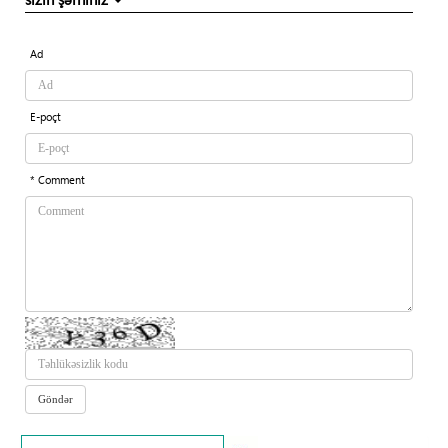
Ad
E-poçt
* Comment