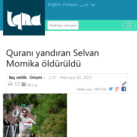
English
Français
.
.
فارسی
Desktop versiyası
باز
و
سته
ردن
Quranı yandıran Selvan
منو
Momika öldürüldü
Baş səhifə
Ümumi
2:37 - February 01, 2025
»
Xəbər sayı:
3497536