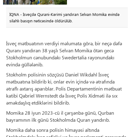
İQNA - İsveçdə Qurani-Kərimi yandıran Selvan Momika evində
silahlı basqın nəticəsində öldürülüb.
İsveç mətbuatının verdiyi məlumata görə, bir neçə dəfə
Quranı yandıran 38 yaşlı Selvan Momika ötən gecə
Stokholmun cənubundakı Swedertalia rayonundakı
evində güllələnib.
Stokholm polisinin sözçüsü Daniel Wikdahl İsveç
mətbuatına bildirib ki, onlar evin içində və ətrafında
ətraflı axtarış aparıblar. Polis Departamentinin mətbuat
katibi Qabriel Wernstedt də İsveç Polis Xidməti ilə sıx
əməkdaşlıq etdiklərini bildirib.
Momika 28 iyun 2023-cü il çərşənbə günü, Qurban
bayramının ilk günü Stokholmda Quran yandırıb.
Momika daha sonra polisin himayəsi altında
Stokholmdakı İraq səfirliyi və İsveç parlamenti qarşısında