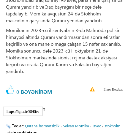
Quranı yandırıb və İraq bayrağını bir neçə dəfə
tapdalayıb. Momika avqustun 24-də Stokholm
məscidinin qarşısında Quranı yenidən yandırıb.
Momikanın 2023-cü il sentyabrın 3-də Malmödə polisin
himayəsi altında Quranı yandırmasından sonra etirazlar
keçirilib və ona mane olmağa çalışan 15 nəfər saxlanılıb.
Momika sonuncu dəfə 2023-cü il oktyabrın 21-də
Stokholmun mərkəzində sionist rejimə dəstək aksiyası
keçirib və orada Qurani-Kərim və Fələstin bayrağını
yandırıb.
Error Hesabat
0
BƏYƏNİRƏM
https://iqna.ir/B0Efrs
Teqlər:
،
،
،
Qurana hörmətsizlik
Selvan Momika
İsveç
stokholm
sizin şərhiniz