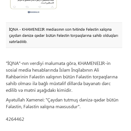
İQNA - KHAMENEI.IR mediasının son tvitində Fələstin xalqına
çaydan dənizə qədər bütün Fələstin torpaqlarına sahib olduqları
xatırladılıb.
"İQNA"-nın verdiyi məlumata görə, KHAMENEI.IR-in
sosial media hesablarında İslam İnqilabının Ali
Rəhbərinin Fələstin xalqının bütün Fələstin torpaqlarına
sahib olması ilə bağlı müxtəlif dillərdə bəyanatı dərc
edilib və mətni aşağıdakı kimidir.
Ayətullah Xamenei: "Çaydan tutmuş dənizə qədər bütün
Fələstin, Fələstin xalqına məxsusdur".
4264462