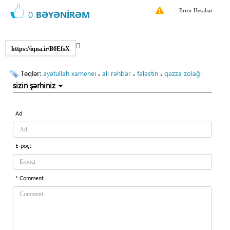
Error Hesabat
0
BƏYƏNİRƏM
https://iqna.ir/B0EfsX
Teqlər:
،
،
،
ayətullah xamenei
ali rəhbər
fələstin
qəzza zolağı
sizin şərhiniz
Ad
E-poçt
* Comment