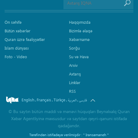
Ön səhifə
Haqqımızda
Bütün xəbərlər
Bizimlə əlaqə
Quran üzrə fəaliyyətlər
Xəbərnamə
İslam dünyası
Sorğu
Foto - Video
Su və Hava
Arxiv
Axtarış
Linklər
RSS
English
Français
Türkçe
.
.
.
.
فارسی
العربیة
©
Bu saytın bütün maddi və mənəvi hüquqları Beynəlxalq Quran
Xəbər Agentliyinə məxsusdur və saytdan qeyri-qanuni istifadə
qadağandır.
Tərəfindən istifadəyə verilmişdir :
" Iransamaneh "