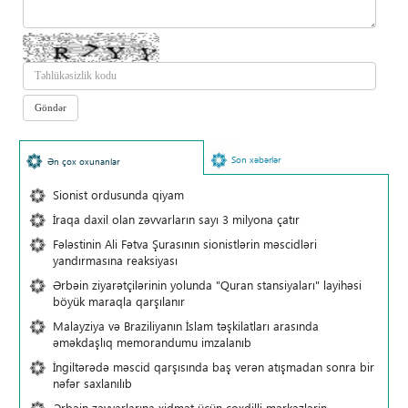
Son xəbərlər
Ən çox oxunanlar
Sionist ordusunda qiyam
İraqa daxil olan zəvvarların sayı 3 milyona çatır
Fələstinin Ali Fətva Şurasının sionistlərin məscidləri
yandırmasına reaksiyası
Ərbəin ziyarətçilərinin yolunda "Quran stansiyaları" layihəsi
böyük maraqla qarşılanır
Malayziya və Braziliyanın İslam təşkilatları arasında
əməkdaşlıq memorandumu imzalanıb
İngiltərədə məscid qarşısında baş verən atışmadan sonra bir
nəfər saxlanılıb
Ərbəin zəvvarlarına xidmət üçün çoxdilli mərkəzlərin