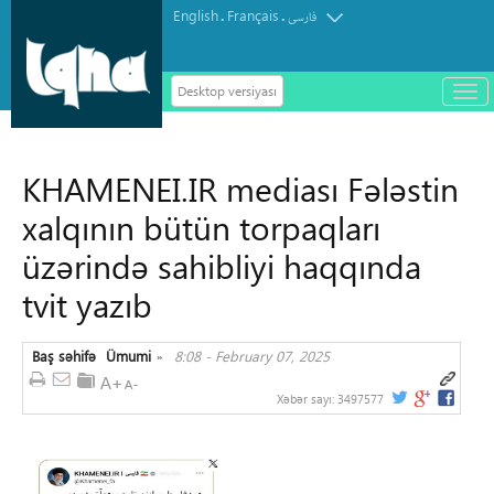
English
Français
.
.
فارسی
Desktop versiyası
باز
و
سته
ردن
KHAMENEI.IR mediası Fələstin
منو
xalqının bütün torpaqları
üzərində sahibliyi haqqında
tvit yazıb
Baş səhifə
Ümumi
8:08 - February 07, 2025
»
Xəbər sayı:
3497577