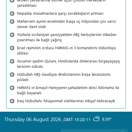
yaradılması
Nepalda müsəlmanlara qarşı zorakılıqların artması
Məhərrəm ayının əvvəlindən İraqa üç milyondan çox xarici
zəvvar daxil olub
Yüzlərlə iordaniyalı şəxsiyyətdən ABŞ hərbçilərinin ölkədən
çıxarılması ilə bağlı çağırış
İsrail rejiminin ordusu HƏMAS-ın 3 komandirini öldürdüyü
iddiası
Assamın qədim Quranı; Hindistanda dinlərarası birgəyaşayış
tarixinin sübutu
Hizbullah ABŞ-Səudiyyə Ərəbistanının İraqa təcavüzünü
pislədi
HƏMAS-ın İsmayıl Həniyyənin şəhadətinin ikinci ildönümü ilə
bağlı bəyanatı
İraq Hizbullahı: Müqavimət silahlarımızı inkişaf etdirəcəyik
Thursday 06 August 2026
,
GMT-15:22:11
8.99°