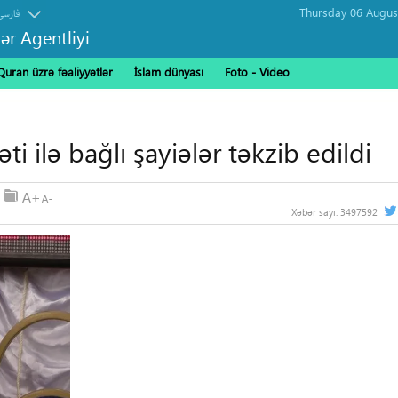
فارسی
ər Agentliyi
Quran üzrə fəaliyyətlər
İslam dünyası
Foto - Video
ti ilə bağlı şayiələr təkzib edildi
Xəbər sayı:
3497592