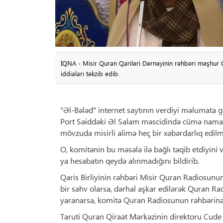
İQNA - Misir Quran Qariləri Dərnəyinin rəhbəri məşhur Q
iddiaları təkzib edib.
"Əl-Bələd" internet saytının verdiyi məlumata
Port Səiddəki Əl Salam məscidində cümə namazı
mövzuda misirli alimə heç bir xəbərdarlıq edilmə
O, komitənin bu məsələ ilə bağlı təqib etdiyini v
ya hesabatın qeydə alınmadığını bildirib.
Qaris Birliyinin rəhbəri Misir Quran Radiosunun 
bir səhv olarsa, dərhal aşkar edilərək Quran Rad
yaranarsa, komitə Quran Radiosunun rəhbərinə ət
Taruti Quran Qiraət Mərkəzinin direktoru Cude 