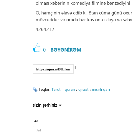
olması xəbərinin komediya filminə bənzədiyini b
O, həmçinin əlavə edib ki, ötən cümə günü oxun
mövcuddur və orada hər kəs onu izləyə və səhvl
4264212
0
BƏYƏNİRƏM
https://iqna.ir/B0Efsm
Teqlər:
،
،
،
Taruti
quran
qiraət
misirli qari
sizin şərhiniz
Ad