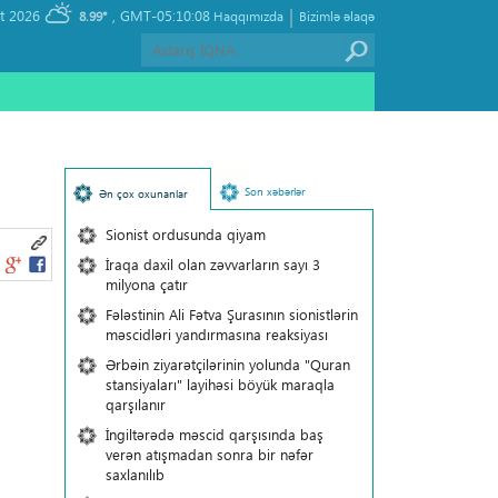
|
, Thursday 06 August 2026
GMT-05:10:08
8.99°
Haqqımızda
Bizimlə əlaqə
Son xəbərlər
Ən çox oxunanlar
Sionist ordusunda qiyam
İraqa daxil olan zəvvarların sayı 3
milyona çatır
Fələstinin Ali Fətva Şurasının sionistlərin
məscidləri yandırmasına reaksiyası
Ərbəin ziyarətçilərinin yolunda "Quran
stansiyaları" layihəsi böyük maraqla
qarşılanır
İngiltərədə məscid qarşısında baş
verən atışmadan sonra bir nəfər
saxlanılıb