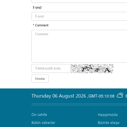
E-poçt
* Comment
Thursday 06 August 2026
,
GMT-05:10:08
Ön səhifə
Haqqımızda
Bütün xəbərlər
Bizimlə əlaqə