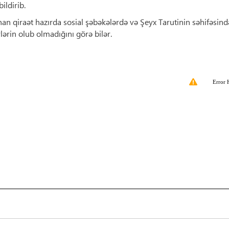
ildirib.
an qiraət hazırda sosial şəbəkələrdə və Şeyx Tarutinin səhifəsind
ərin olub olmadığını görə bilər.
Error 