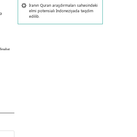
İranın Quran araşdırmaları sahəsindəki
elmi potensialı İndoneziyada təqdim
ə
edilib.
Hesabat