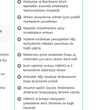
Malayziya və Braziliyanın İslam
təşkilatları arasında əməkdaşlıq
memorandumu imzalanıb
Ərbəin zəvvarlarına xidmət üçün çoxdilli
mərkəzlərin yaradılması
Nepalda müsəlmanlara qarşı
lı
zorakılıqların artması
Yüzlərlə iordaniyalı şəxsiyyətdən ABŞ
hərbçilərinin ölkədən çıxarılması ilə
bağlı çağırış
utinin
Məhərrəm ayının əvvəlindən İraqa üç
milyondan çox xarici zəvvar daxil olub
ə bu
İsrail rejiminin ordusu HƏMAS-ın 3
komandirini öldürdüyü iddiası
 və
Hizbullah ABŞ-Səudiyyə Ərəbistanının
İraqa təcavüzünü pislədi
ansı
Assamın qədim Quranı; Hindistanda
dinlərarası birgəyaşayış tarixinin sübutu
HƏMAS-ın İsmayıl Həniyyənin
şəhadətinin ikinci ildönümü ilə bağlı
bəyanatı