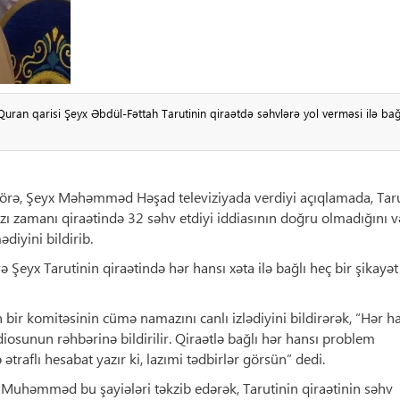
uran qarisi Şeyx Əbdül-Fəttah Tarutinin qiraətdə səhvlərə yol verməsi ilə bağ
 görə, Şeyx Məhəmməd Həşad televiziyada verdiyi açıqlamada, Tar
 zamanı qiraətində 32 səhv etdiyi iddiasının doğru olmadığını v
diyini bildirib.
ə Şeyx Tarutinin qiraətində hər hansı xəta ilə bağlı heç bir şikayət
bir komitəsinin cümə namazını canlı izlədiyini bildirərək, “Hər h
iosunun rəhbərinə bildirilir. Qiraətlə bağlı hər hansı problem
raflı hesabat yazır ki, lazımi tədbirlər görsün” dedi.
Muhəmməd bu şayiələri təkzib edərək, Tarutinin qiraətinin səhv