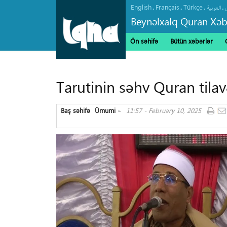
English
Français
Türkçe
.
.
.
.
العربیة
Beynəlxalq Quran Xəb
Ön səhifə
Bütün xəbərlər
Tarutinin səhv Quran tilavə
Baş səhifə
Ümumi
11:57 - February 10, 2025
»