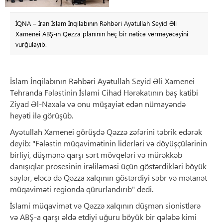
İQNA – İran İslam İnqilabının Rəhbəri Ayətullah Seyid Əli
Xamenei ABŞ-ın Qəzza planının heç bir nəticə verməyəcəyini
vurğulayıb.
İslam İnqilabının Rəhbəri Ayətullah Seyid Əli Xamenei
Tehranda Fələstinin İslami Cihad Hərəkatının baş katibi
Ziyad Əl-Naxalə və onu müşayiət edən nümayəndə
heyəti ilə görüşüb.
Ayətullah Xamenei görüşdə Qəzzə zəfərini təbrik edərək
deyib: "Fələstin müqavimətinin liderləri və döyüşçülərinin
birliyi, düşmənə qarşı sərt mövqeləri və mürəkkəb
danışıqlar prosesinin irəliləməsi üçün göstərdikləri böyük
səylər, eləcə də Qəzza xalqının göstərdiyi səbr və mətanət
müqaviməti regionda qürurlandırıb" dedi.
İslami müqavimət və Qəzzə xalqının düşmən sionistlərə
və ABŞ-a qarşı əldə etdiyi uğuru böyük bir qələbə kimi