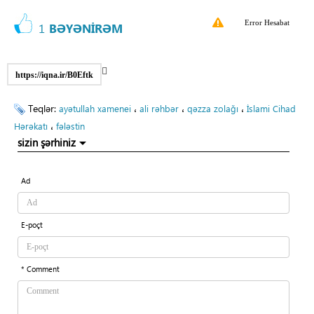
Error Hesabat
1
BƏYƏNİRƏM
https://iqna.ir/B0Eftk
Teqlər:
،
،
،
ayətullah xamenei
ali rəhbər
qəzza zolağı
İslami Cihad
،
Hərəkatı
fələstin
sizin şərhiniz
Ad
E-poçt
* Comment