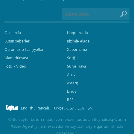
Ön səhifə
Haqqımızda
Bütün xəbərlər
Bizimlə əlaqə
Quran üzrə fəaliyyətlər
Xəbərnamə
İslam dünyası
Sorğu
Foto - Video
Su və Hava
Arxiv
Axtarış
Linklər
RSS
English
Français
Türkçe
.
.
.
.
فارسی
العربیة
©
Bu saytın bütün maddi və mənəvi hüquqları Beynəlxalq Quran
Xəbər Agentliyinə məxsusdur və saytdan qeyri-qanuni istifadə
qadağandır.