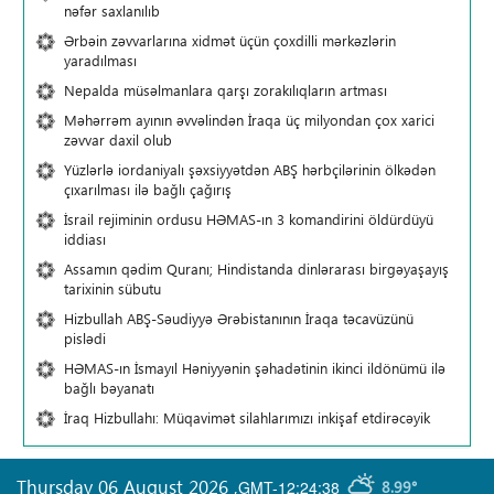
nəfər saxlanılıb
Ərbəin zəvvarlarına xidmət üçün çoxdilli mərkəzlərin
yaradılması
Nepalda müsəlmanlara qarşı zorakılıqların artması
Məhərrəm ayının əvvəlindən İraqa üç milyondan çox xarici
zəvvar daxil olub
Yüzlərlə iordaniyalı şəxsiyyətdən ABŞ hərbçilərinin ölkədən
çıxarılması ilə bağlı çağırış
İsrail rejiminin ordusu HƏMAS-ın 3 komandirini öldürdüyü
iddiası
Assamın qədim Quranı; Hindistanda dinlərarası birgəyaşayış
tarixinin sübutu
Hizbullah ABŞ-Səudiyyə Ərəbistanının İraqa təcavüzünü
pislədi
HƏMAS-ın İsmayıl Həniyyənin şəhadətinin ikinci ildönümü ilə
bağlı bəyanatı
İraq Hizbullahı: Müqavimət silahlarımızı inkişaf etdirəcəyik
Thursday 06 August 2026
,
GMT-12:24:38
8.99°