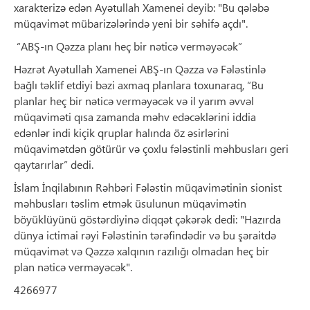
xarakterizə edən Ayətullah Xamenei deyib: "Bu qələbə
müqavimət mübarizələrində yeni bir səhifə açdı".
“ABŞ-ın Qəzza planı heç bir nəticə verməyəcək”
Həzrət Ayətullah Xamenei ABŞ-ın Qəzza və Fələstinlə
bağlı təklif etdiyi bəzi axmaq planlara toxunaraq, “Bu
planlar heç bir nəticə verməyəcək və il yarım əvvəl
müqaviməti qısa zamanda məhv edəcəklərini iddia
edənlər indi kiçik qruplar halında öz əsirlərini
müqavimətdən götürür və çoxlu fələstinli məhbusları geri
qaytarırlar” dedi.
İslam İnqilabının Rəhbəri Fələstin müqavimətinin sionist
məhbusları təslim etmək üsulunun müqavimətin
böyüklüyünü göstərdiyinə diqqət çəkərək dedi: "Hazırda
dünya ictimai rəyi Fələstinin tərəfindədir və bu şəraitdə
müqavimət və Qəzzə xalqının razılığı olmadan heç bir
plan nəticə verməyəcək".
4266977