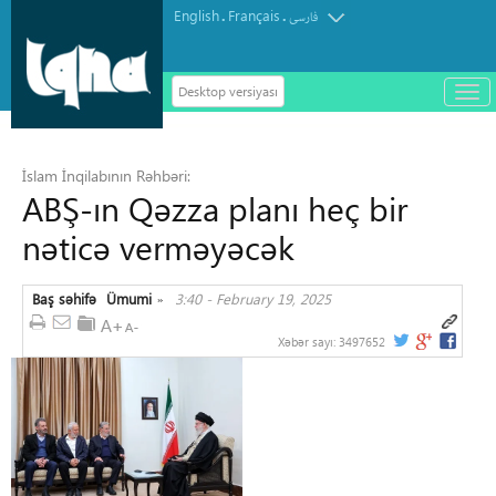
English
Français
.
.
فارسی
Desktop versiyası
باز
و
سته
ردن
İslam İnqilabının Rəhbəri:
منو
ABŞ-ın Qəzza planı heç bir
nəticə verməyəcək
Baş səhifə
Ümumi
3:40 - February 19, 2025
»
Xəbər sayı:
3497652