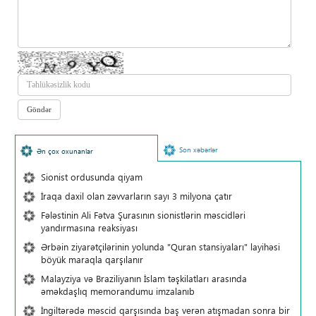
Son xəbərlər
Ən çox oxunanlar
Sionist ordusunda qiyam
İraqa daxil olan zəvvarların sayı 3 milyona çatır
Fələstinin Ali Fətva Şurasının sionistlərin məscidləri
yandırmasına reaksiyası
Ərbəin ziyarətçilərinin yolunda "Quran stansiyaları" layihəsi
böyük maraqla qarşılanır
Malayziya və Braziliyanın İslam təşkilatları arasında
əməkdaşlıq memorandumu imzalanıb
İngiltərədə məscid qarşısında baş verən atışmadan sonra bir