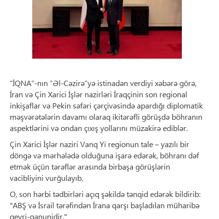
“İQNA”-nın “Əl-Cəzirə”yə istinadən verdiyi xəbərə görə,
İran və Çin Xarici İşlər nazirləri İraqçinin son regional
inkişaflar və Pekin səfəri çərçivəsində apardığı diplomatik
məşvərətələrin davamı olaraq ikitərəfli görüşdə böhranın
aspektlərini və ondan çıxış yollarını müzakirə ediblər.
Çin Xarici İşlər naziri Vanq Yi regionun tale – yazılı bir
döngə və mərhələdə olduğuna işarə edərək, böhranı dəf
etmək üçün tərəflər arasında birbaşa görüşlərin
vacibliyini vurğulayıb.
O, son hərbi tədbirləri açıq şəkildə tənqid edərək bildirib:
"ABŞ və İsrail tərəfindən İrana qarşı başladılan müharibə
qeyri-qanunidir."