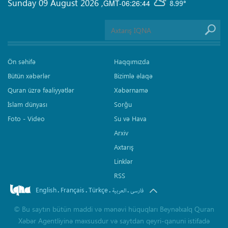
Sunday 09 August 2026
,
GMT-06:26:44
8.99°
Ön səhifə
Haqqımızda
Bütün xəbərlər
Bizimlə əlaqə
Quran üzrə fəaliyyətlər
Xəbərnamə
İslam dünyası
Sorğu
Foto - Video
Su və Hava
Arxiv
Axtarış
Linklər
RSS
English
Français
Türkçe
.
.
.
.
فارسی
العربیة
©
Bu saytın bütün maddi və mənəvi hüquqları Beynəlxalq Quran
Xəbər Agentliyinə məxsusdur və saytdan qeyri-qanuni istifadə