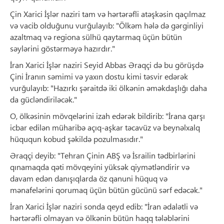
Çin Xarici İşlər naziri tam və hərtərəfli atəşkəsin qaçılmaz
və vacib olduğunu vurğulayıb: "Ölkəm hələ də gərginliyi
azaltmaq və regiona sülhü qaytarmaq üçün bütün
səylərini göstərməyə hazırdır."
İran Xarici İşlər naziri Seyid Abbas Əraqçi də bu görüşdə
Çini İranın səmimi və yaxın dostu kimi təsvir edərək
vurğulayıb: "Hazırkı şəraitdə iki ölkənin əməkdaşlığı daha
da gücləndiriləcək."
O, ölkəsinin mövqelərini izah edərək bildirib: "İrana qarşı
icbar edilən müharibə açıq-aşkar təcavüz və beynəlxalq
hüququn kobud şəkildə pozulmasıdır."
Əraqçi deyib: "Tehran Çinin ABŞ və İsrailin tədbirlərini
qınamaqda qəti mövqeyini yüksək qiymətləndirir və
davam edən danışıqlarda öz qanuni hüquq və
mənafelərini qorumaq üçün bütün gücünü sərf edəcək."
İran Xarici İşlər naziri sonda qeyd edib: "İran ədalətli və
hərtərəfli olmayan və ölkənin bütün haqq tələblərini