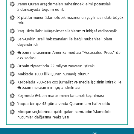
İranın Quran araşdırmaları sahəsindəki elmi potensialı
İndoneziyada təqdim edilib.
X platformunun İslamofobik məzmunun yayılmasındakı böyük
rolu
İraq Hizbullahı: Müqavimət silahlarımızı inkişaf etdirəcəyik
Ben-Qvirin İsrail həbsxanaları ilə bağlı mübahisəli planı
dayandırıldı
Ərbəin mərasiminin Amerika mediası "Associated Press"-də
əks-sədası
Ərbəin ziyarətində 22 milyon zəvvarın iştirakı
Məkkədə 1000 illik Quran nümayiş olunur
Kərbəlada 700-dən çox jurnalist və media işçisinin iştirakı ilə
Ərbaəin mərasiminin işıqlandırılması
Kəşmirdə Ərbəin mərasiminin təntənəli keçirilməsi
İraqda bir qız 43 gün ərzində Quranın tam hafizi oldu
Miçiqan seçkilərində qalib gələn namizədin İslamofob
hücumlar dalğasına reaksiyası