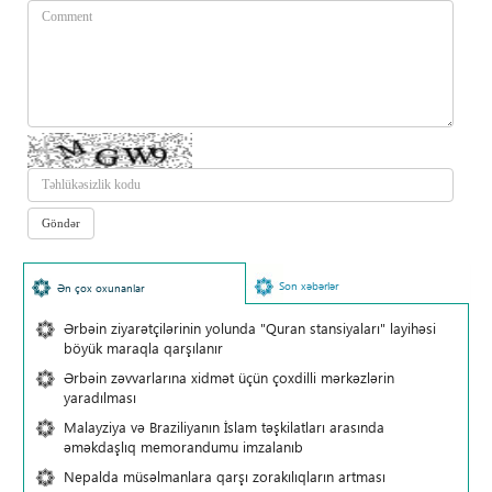
Son xəbərlər
Ən çox oxunanlar
Ərbəin ziyarətçilərinin yolunda "Quran stansiyaları" layihəsi
böyük maraqla qarşılanır
Ərbəin zəvvarlarına xidmət üçün çoxdilli mərkəzlərin
yaradılması
Malayziya və Braziliyanın İslam təşkilatları arasında
əməkdaşlıq memorandumu imzalanıb
Nepalda müsəlmanlara qarşı zorakılıqların artması