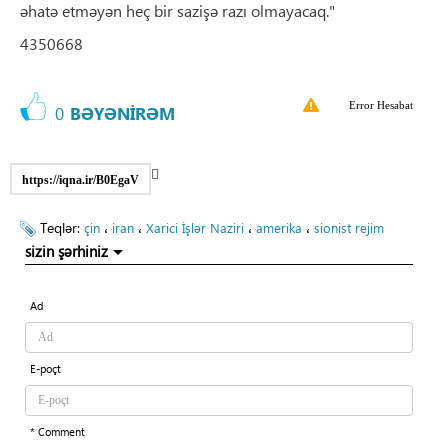
əhatə etməyən heç bir sazişə razı olmayacaq."
4350668
Error Hesabat
0
BƏYƏNİRƏM
https://iqna.ir/B0EgaV
Teqlər:
،
،
،
،
çin
iran
Xarici İşlər Naziri
amerika
sionist rejim
sizin şərhiniz
Ad
E-poçt
* Comment