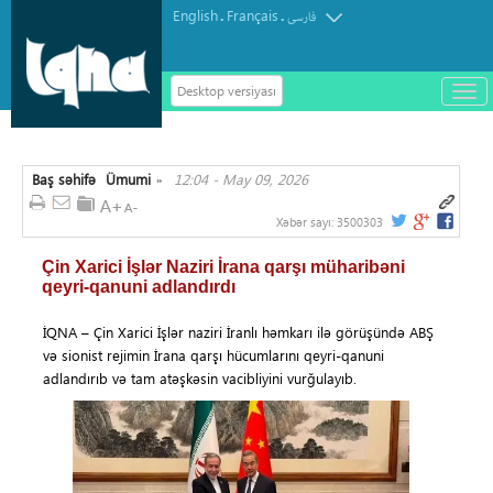
English
Français
.
.
فارسی
Desktop versiyası
باز
و
سته
ردن
Baş səhifə
Ümumi
12:04 - May 09, 2026
منو
»
Xəbər sayı:
3500303
Çin Xarici İşlər Naziri İrana qarşı müharibəni
qeyri-qanuni adlandırdı
İQNA – Çin Xarici İşlər naziri İranlı həmkarı ilə görüşündə ABŞ
və sionist rejimin İrana qarşı hücumlarını qeyri-qanuni
adlandırıb və tam atəşkəsin vacibliyini vurğulayıb.