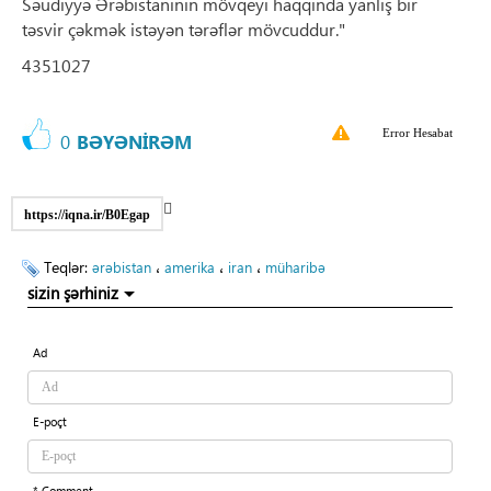
Səudiyyə Ərəbistanının mövqeyi haqqında yanlış bir
təsvir çəkmək istəyən tərəflər mövcuddur."
4351027
Error Hesabat
0
BƏYƏNİRƏM
https://iqna.ir/B0Egap
Teqlər:
،
،
،
ərəbistan
amerika
iran
müharibə
sizin şərhiniz
Ad
E-poçt
* Comment