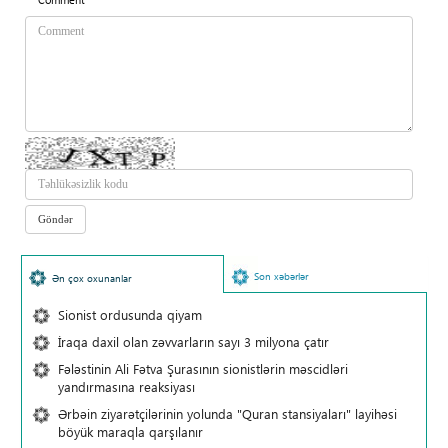
Son xəbərlər
Ən çox oxunanlar
Sionist ordusunda qiyam
İraqa daxil olan zəvvarların sayı 3 milyona çatır
Fələstinin Ali Fətva Şurasının sionistlərin məscidləri
yandırmasına reaksiyası
Ərbəin ziyarətçilərinin yolunda "Quran stansiyaları" layihəsi
böyük maraqla qarşılanır