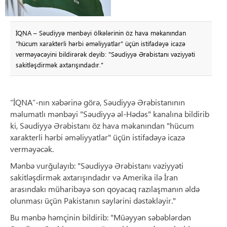
İQNA – Səudiyyə mənbəyi ölkələrinin öz hava məkanından
"hücum xarakterli hərbi əməliyyatlar" üçün istifadəyə icazə
verməyəcəyini bildirərək deyib: "Səudiyyə Ərəbistanı vəziyyəti
sakitləşdirmək axtarışındadır."
“İQNA”-nın xəbərinə görə, Səudiyyə Ərəbistanının
məlumatlı mənbəyi "Səudiyyə əl-Hədəs" kanalına bildirib
ki, Səudiyyə Ərəbistanı öz hava məkanından "hücum
xarakterli hərbi əməliyyatlar" üçün istifadəyə icazə
verməyəcək.
Mənbə vurğulayıb: "Səudiyyə Ərəbistanı vəziyyəti
sakitləşdirmək axtarışındadır və Amerika ilə İran
arasındakı müharibəyə son qoyacaq razılaşmanın əldə
olunması üçün Pakistanın səylərini dəstəkləyir."
Bu mənbə həmçinin bildirib: "Müəyyən səbəblərdən