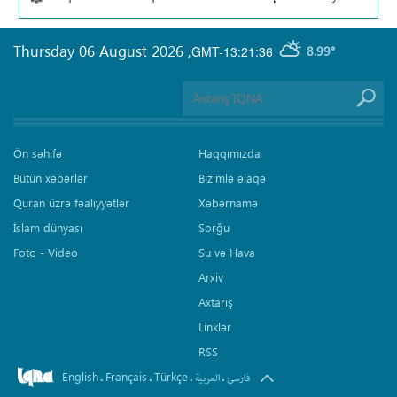
Thursday 06 August 2026
,
GMT-13:21:36
8.99°
Ön səhifə
Haqqımızda
Bütün xəbərlər
Bizimlə əlaqə
Quran üzrə fəaliyyətlər
Xəbərnamə
İslam dünyası
Sorğu
Foto - Video
Su və Hava
Arxiv
Axtarış
Linklər
RSS
English
Français
Türkçe
.
.
.
.
فارسی
العربیة