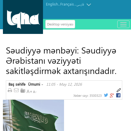
English
Français
.
.
فارسی
Desktop versiyası
باز
و
سته
ردن
Səudiyyə mənbəyi: Səudiyyə
منو
Ərəbistanı vəziyyəti
sakitləşdirmək axtarışındadır.
Baş səhifə
Ümumi
11:05 - May 12, 2026
»
Xəbər sayı:
3500323