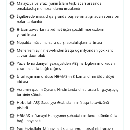
Malayziya və Braziliyanın İslam təşkilatları arasında
əməkdaşlıq memorandumu imzalanıb
İngiltərədə məscid qarşısında baş verən atışmadan sonra bir
nəfər saxlanılıb
Ərbəin zəvvarlarına xidmət üçün çoxdilli mərkəzlərin
yaradılması
Nepalda müsəlmanlara qarşı zorakılıqların artması
Məhərrəm ayının əvvəlindən İraqa üç milyondan çox xarici
zəvvar daxil olub
Yüzlərlə iordaniyalı şəxsiyyətdən ABŞ hərbçilərinin ölkədən
çıxarılması ilə bağlı çağırış
İsrail rejiminin ordusu HƏMAS-ın 3 komandirini öldürdüyü
iddiası
Assamın qədim Quranı; Hindistanda dinlərarası birgəyaşayış
tarixinin sübutu
Hizbullah ABŞ-Səudiyyə Ərəbistanının İraqa təcavüzünü
pislədi
HƏMAS-ın İsmayıl Həniyyənin şəhadətinin ikinci ildönümü ilə
bağlı bəyanatı
İraq Hizbullahı: Müqavimət silahlarımızı inkişaf etdirəcəyik