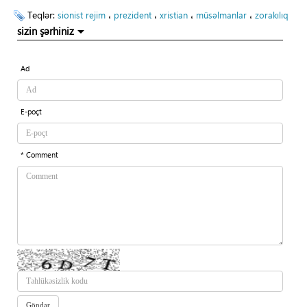
Teqlər:
،
،
،
،
sionist rejim
prezident
xristian
müsəlmanlar
zorakılıq
sizin şərhiniz
Ad
E-poçt
* Comment