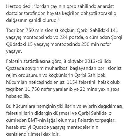
Herzoq dedi: "İordan çayının qərb sahilində anarxist
dəstələr tərəfindən həyata keçirilən dəhşətli zorakılıq
dalğasının şahidi oluruq."
Təqribən 750 min sionist köçkün, Qərbi Sahildəki 141
yaşayış məntəqəsində və 224 postda, o cümlədən Şərqi
Qüdsdəki 15 yaşayış məntəqəsində 250 min nəfər
yaşayır.
Fələstin statistikasına görə, 8 oktyabr 2013-cü ildə
Qəzzada soyqırım müharibəsi başlayandan bəri, sionist
rejim ordusunun və köçkünlərin Qərbi Sahildəki
hücumları nəticəsində ən azı 1154 fələstinli həlak olub,
təqribən 11 750 nəfər yaralanıb və 22 minə yaxın şəxs
həbs edilib.
Bu hücumlara həmçinin tikililərin və evlərin dağıdılması,
fələstinlilərin didərgin düşməsi və Qərbi Sahildə, o
cümlədən BMT-nin işğal olunmuş Fələstin torpaqları
hesab etdiyi Qüdsdə yaşayış məntəqələrinin
genişləndirilməsi daxildir.