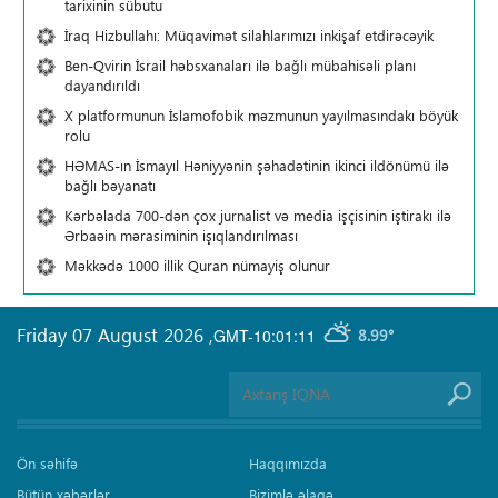
tarixinin sübutu
İraq Hizbullahı: Müqavimət silahlarımızı inkişaf etdirəcəyik
Ben-Qvirin İsrail həbsxanaları ilə bağlı mübahisəli planı
dayandırıldı
X platformunun İslamofobik məzmunun yayılmasındakı böyük
rolu
HƏMAS-ın İsmayıl Həniyyənin şəhadətinin ikinci ildönümü ilə
bağlı bəyanatı
Kərbəlada 700-dən çox jurnalist və media işçisinin iştirakı ilə
Ərbaəin mərasiminin işıqlandırılması
Məkkədə 1000 illik Quran nümayiş olunur
Friday 07 August 2026
,
GMT-10:01:11
8.99°
Ön səhifə
Haqqımızda
Bütün xəbərlər
Bizimlə əlaqə