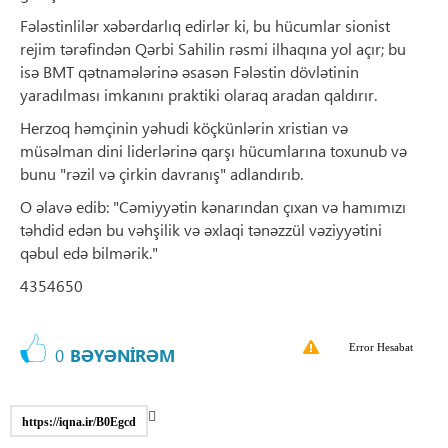
Fələstinlilər xəbərdarlıq edirlər ki, bu hücumlar sionist
rejim tərəfindən Qərbi Sahilin rəsmi ilhaqına yol açır; bu
isə BMT qətnamələrinə əsasən Fələstin dövlətinin
yaradılması imkanını praktiki olaraq aradan qaldırır.
Herzoq həmçinin yəhudi köçkünlərin xristian və
müsəlman dini liderlərinə qarşı hücumlarına toxunub və
bunu "rəzil və çirkin davranış" adlandırıb.
O əlavə edib: "Cəmiyyətin kənarından çıxan və hamımızı
təhdid edən bu vəhşilik və əxlaqi tənəzzül vəziyyətini
qəbul edə bilmərik."
4354650
Error Hesabat
0
BƏYƏNİRƏM
https://iqna.ir/B0Egcd