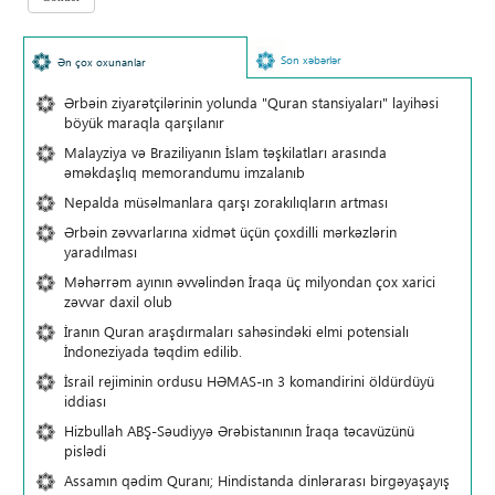
Son xəbərlər
Ən çox oxunanlar
Ərbəin ziyarətçilərinin yolunda "Quran stansiyaları" layihəsi
böyük maraqla qarşılanır
Malayziya və Braziliyanın İslam təşkilatları arasında
əməkdaşlıq memorandumu imzalanıb
Nepalda müsəlmanlara qarşı zorakılıqların artması
Ərbəin zəvvarlarına xidmət üçün çoxdilli mərkəzlərin
yaradılması
Məhərrəm ayının əvvəlindən İraqa üç milyondan çox xarici
zəvvar daxil olub
İranın Quran araşdırmaları sahəsindəki elmi potensialı
İndoneziyada təqdim edilib.
İsrail rejiminin ordusu HƏMAS-ın 3 komandirini öldürdüyü
iddiası
Hizbullah ABŞ-Səudiyyə Ərəbistanının İraqa təcavüzünü
pislədi
Assamın qədim Quranı; Hindistanda dinlərarası birgəyaşayış