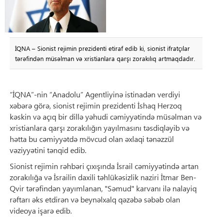
İQNA – Sionist rejimin prezidenti etiraf edib ki, sionist ifratçılar
tərəfindən müsəlman və xristianlara qarşı zorakılıq artmaqdadır.
“İQNA”-nin “Anadolu” Agentliyinə istinadən verdiyi
xəbərə görə, sionist rejimin prezidenti İshaq Herzoq
kəskin və açıq bir dillə yəhudi cəmiyyətində müsəlman və
xristianlara qarşı zorakılığın yayılmasını təsdiqləyib və
hətta bu cəmiyyətdə mövcud olan əxlaqi tənəzzül
vəziyyətini tənqid edib.
Sionist rejimin rəhbəri çıxışında İsrail cəmiyyətində artan
zorakılığa və İsrailin daxili təhlükəsizlik naziri İtmar Ben-
Qvir tərəfindən yayımlanan, "Səmud" karvanı ilə nalayiq
rəftarı əks etdirən və beynəlxalq qəzəbə səbəb olan
videoya işarə edib.