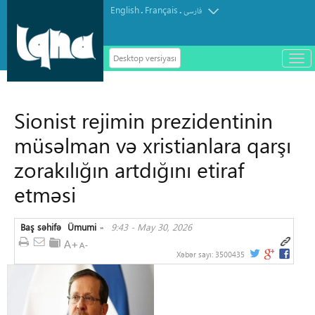
English
Français
.
.
فارسی
Desktop versiyası
باز
و
سته
ردن
Sionist rejimin prezidentinin
منو
müsəlman və xristianlara qarşı
zorakılığın artdığını etiraf
etməsi
Baş səhifə
Ümumi
9:43 - May 30, 2026
»
Xəbər sayı:
3500435