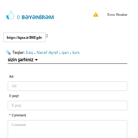
Error Hesabat
0
BƏYƏNİRƏM
https://iqna.ir/B0Egde
Teqlər:
،
،
،
İraq
Nəcəf Əşrəf
qari
kurs
sizin şərhiniz
Ad
E-poçt
* Comment