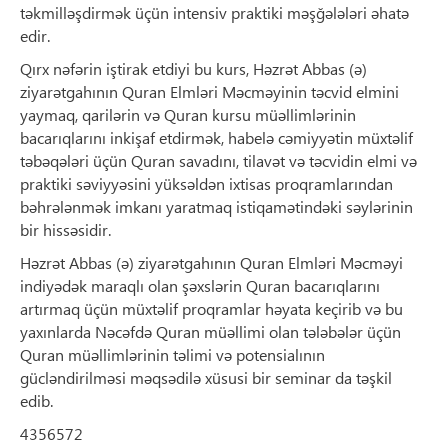
təkmilləşdirmək üçün intensiv praktiki məşğələləri əhatə
edir.
Qırx nəfərin iştirak etdiyi bu kurs, Həzrət Abbas (ə)
ziyarətgahının Quran Elmləri Məcməyinin təcvid elmini
yaymaq, qarilərin və Quran kursu müəllimlərinin
bacarıqlarını inkişaf etdirmək, habelə cəmiyyətin müxtəlif
təbəqələri üçün Quran savadını, tilavət və təcvidin elmi və
praktiki səviyyəsini yüksəldən ixtisas proqramlarından
bəhrələnmək imkanı yaratmaq istiqamətindəki səylərinin
bir hissəsidir.
Həzrət Abbas (ə) ziyarətgahının Quran Elmləri Məcməyi
indiyədək maraqlı olan şəxslərin Quran bacarıqlarını
artırmaq üçün müxtəlif proqramlar həyata keçirib və bu
yaxınlarda Nəcəfdə Quran müəllimi olan tələbələr üçün
Quran müəllimlərinin təlimi və potensialının
gücləndirilməsi məqsədilə xüsusi bir seminar da təşkil
edib.
4356572