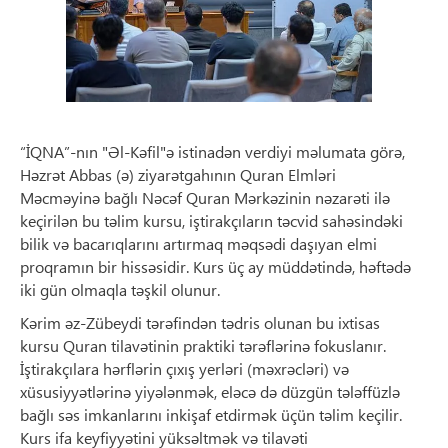
“İQNA”-nın "Əl-Kəfil"ə istinadən verdiyi məlumata görə,
Həzrət Abbas (ə) ziyarətgahının Quran Elmləri
Məcməyinə bağlı Nəcəf Quran Mərkəzinin nəzarəti ilə
keçirilən bu təlim kursu, iştirakçıların təcvid sahəsindəki
bilik və bacarıqlarını artırmaq məqsədi daşıyan elmi
proqramın bir hissəsidir. Kurs üç ay müddətində, həftədə
iki gün olmaqla təşkil olunur.
Kərim əz-Zübeydi tərəfindən tədris olunan bu ixtisas
kursu Quran tilavətinin praktiki tərəflərinə fokuslanır.
İştirakçılara hərflərin çıxış yerləri (məxrəcləri) və
xüsusiyyətlərinə yiyələnmək, eləcə də düzgün tələffüzlə
bağlı səs imkanlarını inkişaf etdirmək üçün təlim keçilir.
Kurs ifa keyfiyyətini yüksəltmək və tilavəti