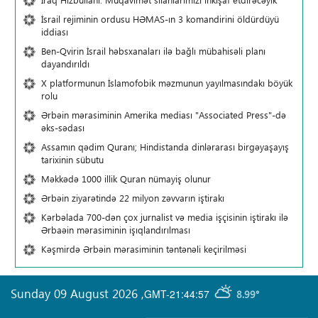
İsrail rejiminin ordusu HƏMAS-ın 3 komandirini öldürdüyü
iddiası
Ben-Qvirin İsrail həbsxanaları ilə bağlı mübahisəli planı
dayandırıldı
X platformunun İslamofobik məzmunun yayılmasındakı böyük
rolu
Ərbəin mərasiminin Amerika mediası "Associated Press"-də
əks-sədası
Assamın qədim Quranı; Hindistanda dinlərarası birgəyaşayış
tarixinin sübutu
Məkkədə 1000 illik Quran nümayiş olunur
Ərbəin ziyarətində 22 milyon zəvvarın iştirakı
Kərbəlada 700-dən çox jurnalist və media işçisinin iştirakı ilə
Ərbaəin mərasiminin işıqlandırılması
Kəşmirdə Ərbəin mərasiminin təntənəli keçirilməsi
Sunday 09 August 2026
,
GMT-21:44:57
8.99°