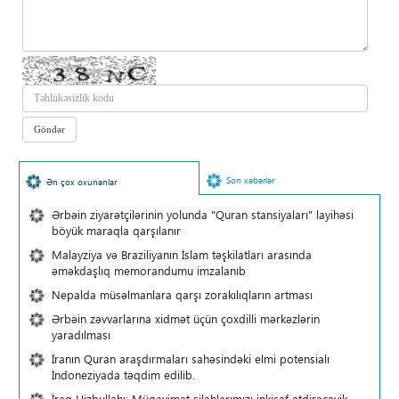
Son xəbərlər
Ən çox oxunanlar
Ərbəin ziyarətçilərinin yolunda "Quran stansiyaları" layihəsi
böyük maraqla qarşılanır
Malayziya və Braziliyanın İslam təşkilatları arasında
əməkdaşlıq memorandumu imzalanıb
Nepalda müsəlmanlara qarşı zorakılıqların artması
Ərbəin zəvvarlarına xidmət üçün çoxdilli mərkəzlərin
yaradılması
İranın Quran araşdırmaları sahəsindəki elmi potensialı
İndoneziyada təqdim edilib.
İraq Hizbullahı: Müqavimət silahlarımızı inkişaf etdirəcəyik