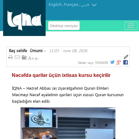
English
Français
.
.
فارسی
Desktop versiyası
باز
و
سته
ردن
Baş səhifə
Ümumi
11:03 - June 08, 2026
منو
»
Xəbər sayı:
3500498
Nəcəfdə qarilər üçün ixtisas kursu keçirilir
İQNA – Həzrət Abbas (ə) ziyarətgahının Quran Elmləri
Məcməyi Nəcəf əyalətinin qariləri üçün xüsusi Quran kursunun
başladığını elan edib.