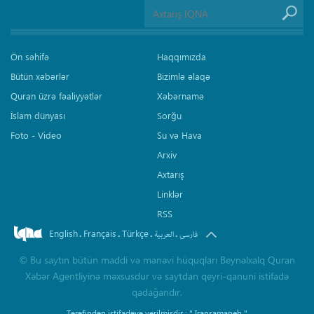
Ön səhifə
Haqqımızda
Bütün xəbərlər
Bizimlə əlaqə
Quran üzrə fəaliyyətlər
Xəbərnamə
İslam dünyası
Sorğu
Foto - Video
Su və Hava
Arxiv
Axtarış
Linklər
RSS
English
Français
Türkçe
.
.
.
.
فارسی
العربیة
©
Bu saytın bütün maddi və mənəvi hüquqları Beynəlxalq Quran
Xəbər Agentliyinə məxsusdur və saytdan qeyri-qanuni istifadə
qadağandır.
Tərəfindən istifadəyə verilmişdir :
" Iransamaneh "