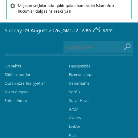
Miçiqan seçkilərində qalib gələn namizədin İslamofob
hücumlar dalğasına reaksiyası
Sunday 09 August 2026
,
GMT-13:16:50
8.99°
Ön səhifə
Haqqımızda
Bütün xəbərlər
Bizimlə əlaqə
Quran üzrə fəaliyyətlər
Xəbərnamə
İslam dünyası
Sorğu
Foto - Video
Su və Hava
Arxiv
Axtarış
Linklər
RSS