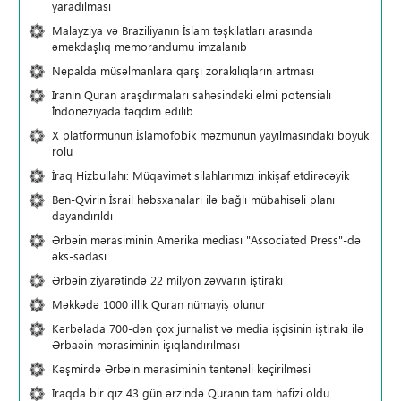
yaradılması
Malayziya və Braziliyanın İslam təşkilatları arasında
əməkdaşlıq memorandumu imzalanıb
Nepalda müsəlmanlara qarşı zorakılıqların artması
İranın Quran araşdırmaları sahəsindəki elmi potensialı
İndoneziyada təqdim edilib.
X platformunun İslamofobik məzmunun yayılmasındakı böyük
rolu
İraq Hizbullahı: Müqavimət silahlarımızı inkişaf etdirəcəyik
Ben-Qvirin İsrail həbsxanaları ilə bağlı mübahisəli planı
dayandırıldı
Ərbəin mərasiminin Amerika mediası "Associated Press"-də
əks-sədası
Ərbəin ziyarətində 22 milyon zəvvarın iştirakı
Məkkədə 1000 illik Quran nümayiş olunur
Kərbəlada 700-dən çox jurnalist və media işçisinin iştirakı ilə
Ərbaəin mərasiminin işıqlandırılması
Kəşmirdə Ərbəin mərasiminin təntənəli keçirilməsi
İraqda bir qız 43 gün ərzində Quranın tam hafizi oldu