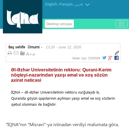
English
Français
.
.
فارسی
Desktop versiyası
باز
و
سته
ردن
Baş səhifə
Ümumi
13:26 - June 22, 2026
منو
»
Xəbər sayı:
3500589
Əl-Əzhər Universitetinin rektoru: Qurani-Kərim
nöqteyi-nəzərindən yaxşı əməl və xoş sözün
axirət nəticəsi
İQNA – Əl-Əzhər Universitetinin rektoru vurğulayıb ki,
Quranda göyün qapılarının açılması yaxşı əməl və xoş sözlərin
qəbul olunması ilə bağlıdır.
"İQNA"nın "Misravi"-yə istinadən verdiyi məlumata görə,