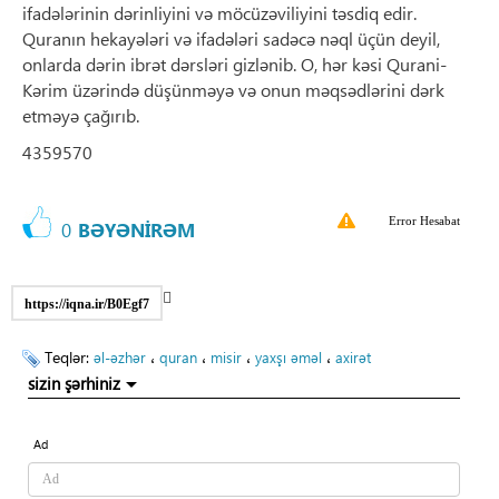
ifadələrinin dərinliyini və möcüzəviliyini təsdiq edir.
Quranın hekayələri və ifadələri sadəcə nəql üçün deyil,
onlarda dərin ibrət dərsləri gizlənib. O, hər kəsi Qurani-
Kərim üzərində düşünməyə və onun məqsədlərini dərk
etməyə çağırıb.
4359570
Error Hesabat
0
BƏYƏNİRƏM
https://iqna.ir/B0Egf7
Teqlər:
،
،
،
،
əl-əzhər
quran
misir
yaxşı əməl
axirət
sizin şərhiniz
Ad