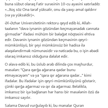
buna sübut olaraq Fatir surəsinin 10-cu ayəsini xatırladıb:
«...Xoş söz Ona tərəf yüksəlir, onu da yaxşı əməl qaldırır
(və ya yüksəldir)».
Əl-Əzhər Universitetinin rektoru qeyd edib ki, Allah-
taalanın "dəvə iynənin gözündən keçməyənədək cənnətə
girməzlər" ifadəsi mühüm bir bəlağət nöqtəsini ehtiva
edir. Dəvənin iynənin gözündən keçməsinin qeyri-
mümkünlüyü, bir şeyi mümkünsüz bir hadisə ilə
əlaqələndirmək nümunəsidir və nəticədə bu, o işin əbədi
olaraq imkansız olduğuna dəlalət edir.
O əlavə edib ki, bu üslub ərəb dilində çox məşhurdur,
məsələn: "Qara qarğa ağarana qədər bunu
etməyəcəyəm" və ya "qara qır ağarana qədər..." kimi
ifadələr. Bu ifadələr işin qeyri-mümkünlüyünü göstərir,
çünki qarğa ağarmaz və qır da ağarmaz. Beləliklə,
imkansız bir işə bağlanan hər hansı bir məsələnin özü də
imkansız sayılır.
Səlamə Davud vurğulayıb ki, bu mənalar Quran