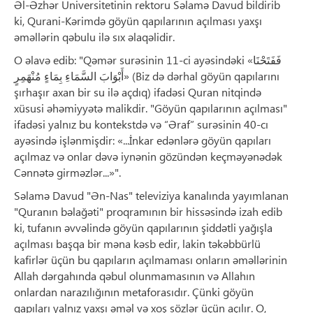
Əl-Əzhər Universitetinin rektoru Səlamə Davud bildirib
ki, Qurani-Kərimdə göyün qapılarının açılması yaxşı
əməllərin qəbulu ilə sıx əlaqəlidir.
O əlavə edib: "Qəmər surəsinin 11-ci ayəsindəki «فَفَتَحْنَا
أَبْوَابَ السَّمَاءِ بِمَاءٍ مُنْهَمِرٍ» (Biz də dərhal göyün qapılarını
şırhaşır axan bir su ilə açdıq) ifadəsi Quran nitqində
xüsusi əhəmiyyətə malikdir. "Göyün qapılarının açılması"
ifadəsi yalnız bu kontekstdə və “Əraf” surəsinin 40-cı
ayəsində işlənmişdir: «...İnkar edənlərə göyün qapıları
açılmaz və onlar dəvə iynənin gözündən keçməyənədək
Cənnətə girməzlər...»".
Səlamə Davud "Ən-Nas" televiziya kanalında yayımlanan
"Quranın bəlağəti" proqramının bir hissəsində izah edib
ki, tufanın əvvəlində göyün qapılarının şiddətli yağışla
açılması başqa bir məna kəsb edir, lakin təkəbbürlü
kafirlər üçün bu qapıların açılmaması onların əməllərinin
Allah dərgahında qəbul olunmamasının və Allahın
onlardan narazılığının metaforasıdır. Çünki göyün
qapıları yalnız yaxşı əməl və xoş sözlər üçün açılır. O,