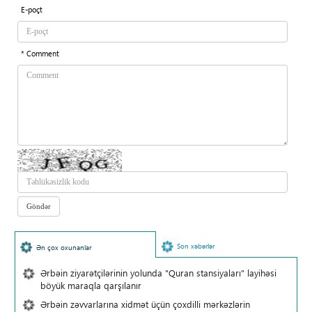
E-poçt
* Comment
Son xəbərlər
Ən çox oxunanlar
Ərbəin ziyarətçilərinin yolunda "Quran stansiyaları" layihəsi
böyük maraqla qarşılanır
Ərbəin zəvvarlarına xidmət üçün çoxdilli mərkəzlərin