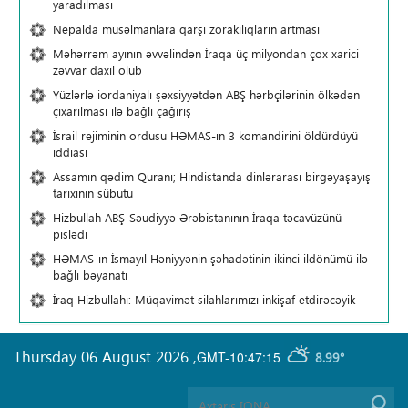
yaradılması
Nepalda müsəlmanlara qarşı zorakılıqların artması
Məhərrəm ayının əvvəlindən İraqa üç milyondan çox xarici
zəvvar daxil olub
Yüzlərlə iordaniyalı şəxsiyyətdən ABŞ hərbçilərinin ölkədən
çıxarılması ilə bağlı çağırış
İsrail rejiminin ordusu HƏMAS-ın 3 komandirini öldürdüyü
iddiası
Assamın qədim Quranı; Hindistanda dinlərarası birgəyaşayış
tarixinin sübutu
Hizbullah ABŞ-Səudiyyə Ərəbistanının İraqa təcavüzünü
pislədi
HƏMAS-ın İsmayıl Həniyyənin şəhadətinin ikinci ildönümü ilə
bağlı bəyanatı
İraq Hizbullahı: Müqavimət silahlarımızı inkişaf etdirəcəyik
Thursday 06 August 2026
,
GMT-10:47:15
8.99°