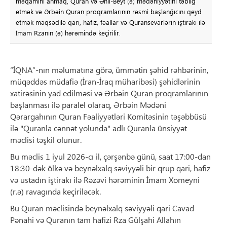
məqamını anmaq, Quran və Əhli-Beyt (ə) mədəniyyətini təbliğ
etmək və Ərbəin Quran proqramlarının rəsmi başlanğıcını qeyd
etmək məqsədilə qari, hafiz, fəallar və Quransevərlərin iştirakı ilə
İmam Rzanın (ə) hərəmində keçirilir.
“İQNA”-nın məlumatına görə, ümmətin şəhid rəhbərinin,
müqəddəs müdafiə (İran-İraq müharibəsi) şəhidlərinin
xatirəsinin yad edilməsi və Ərbəin Quran proqramlarının
başlanması ilə paralel olaraq, Ərbəin Mədəni
Qərargahının Quran Fəaliyyətləri Komitəsinin təşəbbüsü
ilə "Quranla cənnət yolunda" adlı Quranla ünsiyyət
məclisi təşkil olunur.
Bu məclis 1 iyul 2026-cı il, çərşənbə günü, saat 17:00-dan
18:30-dək ölkə və beynəlxalq səviyyəli bir qrup qari, hafiz
və ustadın iştirakı ilə Rəzəvi hərəminin İmam Xomeyni
(r.ə) ravagında keçiriləcək.
Bu Quran məclisində beynəlxalq səviyyəli qari Cavad
Pənahi və Quranın tam hafizi Rza Gülşahi Allahın