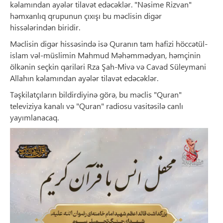
kəlamından ayələr tilavət edəcəklər. "Nəsime Rizvan"
həmxanlıq qrupunun çıxışı bu məclisin digər
hissələrindən biridir.
Məclisin digər hissəsində isə Quranın tam hafizi höccətül-
islam vəl-müslimin Mahmud Məhəmmədyan, həmçinin
ölkənin seçkin qariləri Rza Şah-Mivə və Cavad Süleymani
Allahın kəlamından ayələr tilavət edəcəklər.
Təşkilatçıların bildirdiyinə görə, bu məclis "Quran"
televiziya kanalı və "Quran" radiosu vasitəsilə canlı
yayımlanacaq.