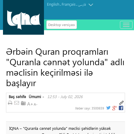
English
Français
.
.
فارسی
Desktop versiyası
باز
و
سته
ردن
Ərbəin Quran proqramları
منو
"Quranla cənnət yolunda" adlı
məclisin keçirilməsi ilə
başlayır
Baş səhifə
Ümumi
12:53 - July 02, 2026
»
Xəbər sayı:
3500659
İQNA – "Quranla cənnət yolunda" məclisi şəhidlərin yüksək