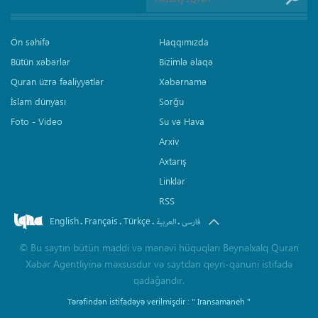
Ön səhifə
Haqqımızda
Bütün xəbərlər
Bizimlə əlaqə
Quran üzrə fəaliyyətlər
Xəbərnamə
İslam dünyası
Sorğu
Foto - Video
Su və Hava
Arxiv
Axtarış
Linklər
RSS
English
Français
Türkçe
.
.
.
.
فارسی
العربیة
©
Bu saytın bütün maddi və mənəvi hüquqları Beynəlxalq Quran
Xəbər Agentliyinə məxsusdur və saytdan qeyri-qanuni istifadə
qadağandır.
Tərəfindən istifadəyə verilmişdir :
" Iransamaneh "