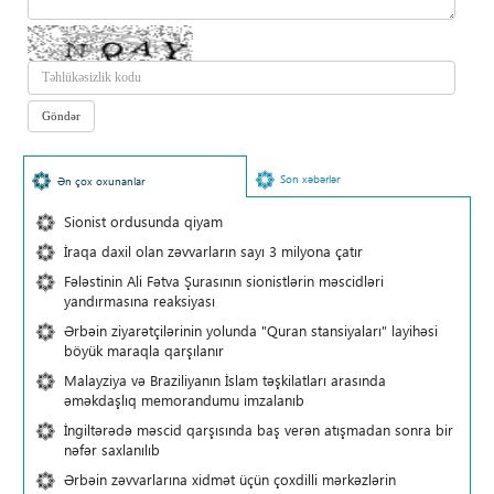
Son xəbərlər
Ən çox oxunanlar
Sionist ordusunda qiyam
İraqa daxil olan zəvvarların sayı 3 milyona çatır
Fələstinin Ali Fətva Şurasının sionistlərin məscidləri
yandırmasına reaksiyası
Ərbəin ziyarətçilərinin yolunda "Quran stansiyaları" layihəsi
böyük maraqla qarşılanır
Malayziya və Braziliyanın İslam təşkilatları arasında
əməkdaşlıq memorandumu imzalanıb
İngiltərədə məscid qarşısında baş verən atışmadan sonra bir
nəfər saxlanılıb
Ərbəin zəvvarlarına xidmət üçün çoxdilli mərkəzlərin