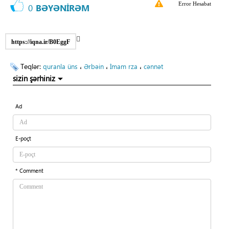
Error Hesabat
0
BƏYƏNİRƏM
https://iqna.ir/B0EggF
Teqlər:
،
،
،
quranla üns
Ərbəin
İmam rza
cənnət
sizin şərhiniz
Ad
E-poçt
* Comment