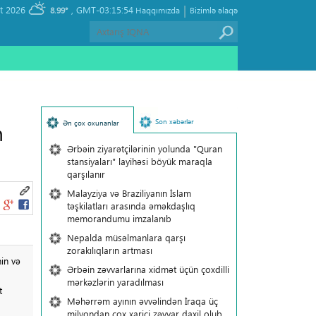
|
, Saturday 08 August 2026
GMT-03:15:54
8.99°
Haqqımızda
Bizimlə əlaqə
Son xəbərlər
Ən çox oxunanlar
n
Ərbəin ziyarətçilərinin yolunda "Quran
stansiyaları" layihəsi böyük maraqla
qarşılanır
Malayziya və Braziliyanın İslam
təşkilatları arasında əməkdaşlıq
memorandumu imzalanıb
Nepalda müsəlmanlara qarşı
zorakılıqların artması
nin və
Ərbəin zəvvarlarına xidmət üçün çoxdilli
mərkəzlərin yaradılması
t
Məhərrəm ayının əvvəlindən İraqa üç
milyondan çox xarici zəvvar daxil olub