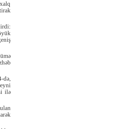
lxalq
tirak
irdi:
böyük
geniş
"Cümə
əzhəb
4-də,
eyni
i ilə
ulan
arək