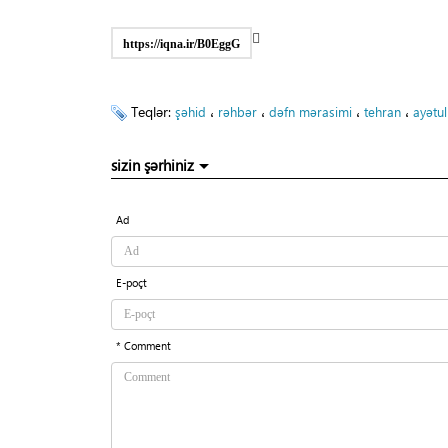
https://iqna.ir/B0EggG
Teqlər:
،
،
،
،
şəhid
rəhbər
dəfn mərasimi
tehran
ayətu
sizin şərhiniz
Ad
E-poçt
* Comment