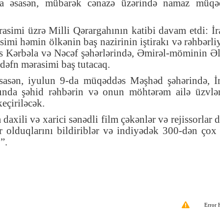
na əsasən, mübarək cənazə üzərində namaz müqə
rasimi üzrə Milli Qərargahının katibi davam etdi: İ
mi həmin ölkənin baş nazirinin iştirakı və rəhbərliy
 Kərbəla və Nəcəf şəhərlərində, Əmirəl-möminin Əl
dəfn mərasimi baş tutacaq.
əsasən, iyulun 9-da müqəddəs Məşhəd şəhərində, 
nda şəhid rəhbərin və onun möhtərəm ailə üzvlər
eçiriləcək.
axili və xarici sənədli film çəkənlər və rejissorlar 
r olduqlarını bildiriblər və indiyədək 300-dən çox
”.
Error 