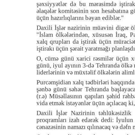
şəxsiyyətlər də bu mərasimdə iştirak
əlaqələr komitəsinin son hesabatına g
üçün hazırlıqlarını bəyan ediblər."
Daxili İşlər nazirinin müavini digər öl
"İslam ölkələrindən, xüsusən İraq, P
xalq qrupları da iştirak üçün müraciə
iştirakı üçün şərait yaratmağı planlaşdı
O, cümə günü xarici rəsmilər üçün x
günü, iyul ayının 3-də Tehranda ölkə 
liderlərinin və müxtəlif ölkələrin alim
Purcəmşidian xalq tədbirləri haqqında 
şənbə günü səhər Tehranda başlayac
(r.ə) Müsəllasının qapıları şəhid rəh
vida etmək istəyənlər üçün açılacaq ki,
Daxili İşlər Nazirinin təhlükəsizli
proqramları izah edərək dedi: İyulu
cənazəsinin namazı qılınacaq və dəfn m