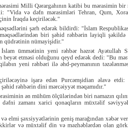
mərasimi Milli Qərargahının katibi bu mərasimin bir
edi: "Vida və dəfn mərasimləri Tehran, Qum, Xora
inin İraqda keçiriləcək."
qsədlərini şərh edərək bildirdi: "İslam Respublika
sədlərindən biri şəhid rəhbərin layiqli şəkildə 
ın qüdrətinin nümayişidir."
 İslam ümmətinin yeni rəhbər həzrət Ayətullah S
 beyət etməsi olduğunu qeyd edərək dedi: "Bu mər
qilabın yeni rəhbəri ilə əhd-peymanının təzələnmə
çiriləcəyinə işarə edən Purcəmşidian əlavə etdi:
i şəhid rəhbərin dini mərcəiyyət məqamıdır."
ərasiminin ən mühüm ölçülərindən biri namazın qılı
dəfni zamanı xarici qonaqların müxtəlif səviyyəl
və elmi şəxsiyyətlərinin geniş marağından xəbər ve
əkkirlər və müxtəlif din və məzhəblərdən olan gör