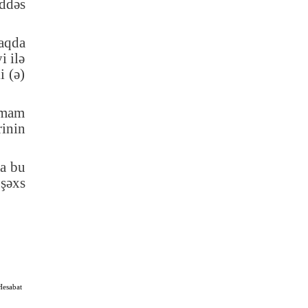
ddəs
raqda
i ilə
i (ə)
İmam
inin
da bu
 şəxs
Hesabat