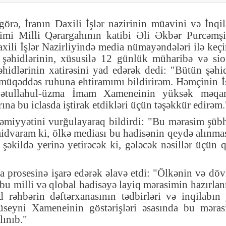
rə, İranın Daxili İşlər nazirinin müavini və İnqi
imi Milli Qərargahının katibi Əli Əkbər Purcəmşi
xili İşlər Nazirliyində media nümayəndələri ilə keçi
 şəhidlərinin, xüsusilə 12 günlük müharibə və sio
hidlərinin xatirəsini yad edərək dedi: "Bütün şəhi
n müqəddəs ruhuna ehtiramımı bildirirəm. Həmçinin 
Ayətullahul-üzma İmam Xameneinin yüksək məqa
ına bu iclasda iştirak etdikləri üçün təşəkkür edirəm.
həmiyyətini vurğulayaraq bildirdi: "Bu mərasim şüb
ümidvaram ki, ölkə mediası bu hadisənin qeydə alınma
 şəkildə yerinə yetirəcək ki, gələcək nəsillər üçün q
 prosesinə işarə edərək əlavə etdi: "Ölkənin və döv
, bu milli və qlobal hadisəyə layiq mərasimin hazırla
 rəhbərin dəftərxanasının tədbirləri və inqilabın
seyni Xameneinin göstərişləri əsasında bu məras
lınıb."