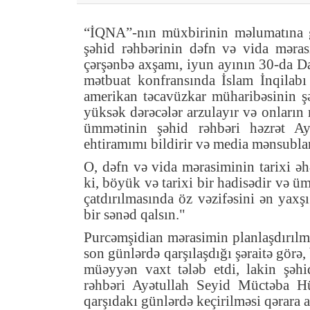
“İQNA”-nın müxbirinin məlumatına gö
şəhid rəhbərinin dəfn və vida məras
çərşənbə axşamı, iyun ayının 30-da Da
mətbuat konfransında İslam İnqilabı
amerikan təcavüzkar müharibəsinin şə
yüksək dərəcələr arzulayır və onları
ümmətinin şəhid rəhbəri həzrət 
ehtiramımı bildirir və media mənsublar
O, dəfn və vida mərasiminin tarixi ə
ki, böyük və tarixi bir hadisədir və 
çatdırılmasında öz vəzifəsini ən yaxşı
bir sənəd qalsın."
Purcəmşidian mərasimin planlaşdırılma
son günlərdə qarşılaşdığı şəraitə görə
müəyyən vaxt tələb etdi, lakin şəhid
rəhbəri Ayətullah Seyid Müctəba Hü
qarşıdakı günlərdə keçirilməsi qərara a