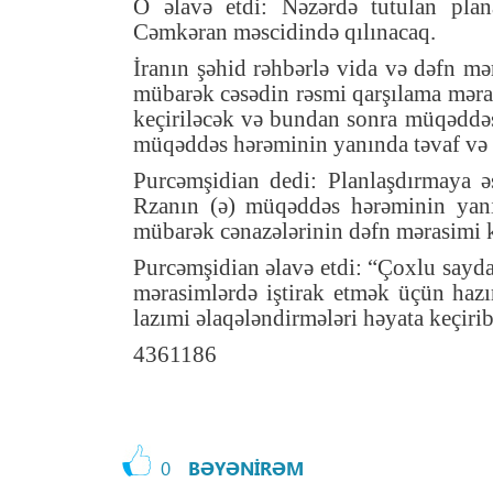
O əlavə etdi: Nəzərdə tutulan pla
Cəmkəran məscidində qılınacaq.
İranın şəhid rəhbərlə vida və dəfn mə
mübarək cəsədin rəsmi qarşılama mərasi
keçiriləcək və bundan sonra müqəddəs
müqəddəs hərəminin yanında təvaf və 
Purcəmşidian dedi: Planlaşdırmaya 
Rzanın (ə) müqəddəs hərəminin yanı
mübarək cənazələrinin dəfn mərasimi k
Purcəmşidian əlavə etdi: “Çoxlu sayda d
mərasimlərdə iştirak etmək üçün hazı
lazımi əlaqələndirmələri həyata keçirib
4361186
0
BƏYƏNİRƏM