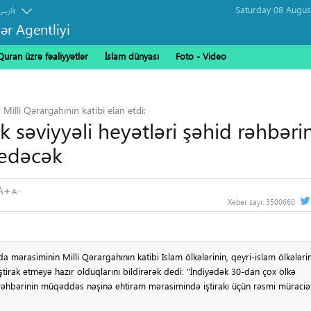
فارسی
ər Agentliyi
Quran üzrə fəaliyyətlər
İslam dünyası
Foto - Video
Milli Qərargahının katibi elan etdi:
 səviyyəli heyətləri şəhid rəhbəri
 edəcək
Xəbər sayı:
3500660
a mərasiminin Milli Qərargahının katibi İslam ölkələrinin, qeyri-islam ölkələri
ştirak etməyə hazır olduqlarını bildirərək dedi: "İndiyədək 30-dan çox ölkə
id rəhbərinin müqəddəs nəşinə ehtiram mərasimində iştirakı üçün rəsmi müraciə