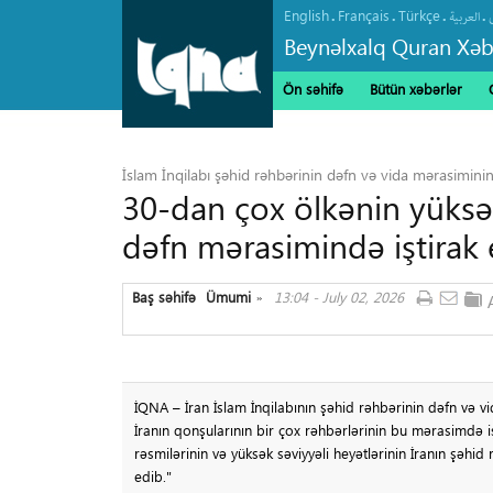
English
Français
Türkçe
.
.
.
.
العربیة
Beynəlxalq Quran Xəb
Ön səhifə
Bütün xəbərlər
İslam İnqilabı şəhid rəhbərinin dəfn və vida mərasiminin 
30-dan çox ölkənin yüksək
dəfn mərasimində iştirak
Baş səhifə
Ümumi
13:04 - July 02, 2026
»
İQNA – İran İslam İnqilabının şəhid rəhbərinin dəfn və vid
İranın qonşularının bir çox rəhbərlərinin bu mərasimdə i
rəsmilərinin və yüksək səviyyəli heyətlərinin İranın şəh
edib."