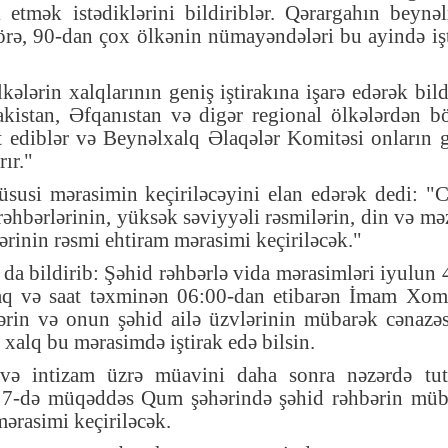
 etmək istədiklərini bildiriblər. Qərargahın beynə
örə, 90-dan çox ölkənin nümayəndələri bu ayində iş
kələrin xalqlarının geniş iştirakına işarə edərək bild
akistan, Əfqanıstan və digər regional ölkələrdən 
t ediblər və Beynəlxalq Əlaqələr Komitəsi onların 
rır."
üsusi mərasimin keçiriləcəyini elan edərək dedi: 
rəhbərlərinin, yüksək səviyyəli rəsmilərin, din və m
lərinin rəsmi ehtiram mərasimi keçiriləcək."
da bildirib: Şəhid rəhbərlə vida mərasimləri iyulun 
aq və saat təxminən 06:00-dan etibarən İmam Xom
bərin və onun şəhid ailə üzvlərinin mübarək cənazəs
 xalq bu mərasimdə iştirak edə bilsin.
k və intizam üzrə müavini daha sonra nəzərdə tut
n 7-də müqəddəs Qum şəhərində şəhid rəhbərin müb
ərasimi keçiriləcək.