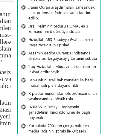
İranın Quran araşdırmaları sahəsindəki
elmi potensialı İndoneziyada təqdim
labın
edilib.
dian
İsrail rejiminin ordusu HƏMAS-ın 3
rilən
komandirini öldürdüyü iddiası
nist-
Hizbullah ABŞ-Səudiyyə Ərəbistanının
dlərə
İraqa təcavüzünü pislədi
İslam
Assamın qədim Quranı; Hindistanda
mına
dinlərarası birgəyaşayış tarixinin sübutu
"
İraq Hizbullahı: Müqavimət silahlarımızı
həsiz
inkişaf etdirəcəyik
sı və
Ben-Qvirin İsrail həbsxanaları ilə bağlı
alıcı
mübahisəli planı dayandırıldı
X platformunun İslamofobik məzmunun
yayılmasındakı böyük rolu
lətin
HƏMAS-ın İsmayıl Həniyyənin
nması
şəhadətinin ikinci ildönümü ilə bağlı
 yeni
bəyanatı
imin
Kərbəlada 700-dən çox jurnalist və
media işçisinin iştirakı ilə Ərbaəin