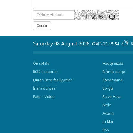
Saturday 08 August 2026
,
GMT-03:15:54
8
Ön səhifə
Haqqımızda
Bütün xəbərlər
Bizimlə əlaqə
Quran üzrə fəaliyyətlər
Xəbərnamə
İslam dünyası
Sorğu
Foto - Video
Su və Hava
Arxiv
Axtarış
Linklər
RSS