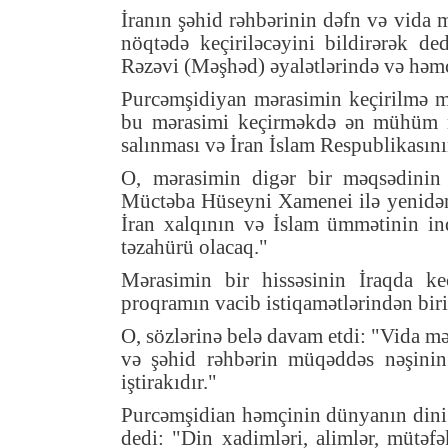
İranın şəhid rəhbərinin dəfn və vida 
nöqtədə keçiriləcəyini bildirərək d
Rəzəvi (Məşhəd) əyalətlərində və həmç
Purcəmşidiyan mərasimin keçirilmə mə
bu mərasimi keçirməkdə ən mühüm məq
salınması və İran İslam Respublikasın
O, mərasimin digər bir məqsədinin
Müctəba Hüseyni Xamenei ilə yenidən
İran xalqının və İslam ümmətinin in
təzahürü olacaq."
Mərasimin bir hissəsinin İraqda ke
proqramın vacib istiqamətlərindən bir
O, sözlərinə belə davam etdi: "Vida m
və şəhid rəhbərin müqəddəs nəşinin 
iştirakıdır."
Purcəmşidian həmçinin dünyanın dini 
dedi: "Din xadimləri, alimlər, mütəf