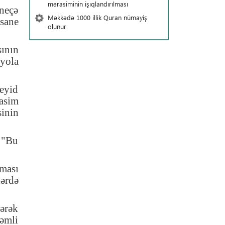
mərasiminin işıqlandırılması
 neçə
Məkkədə 1000 illik Quran nümayiş
sane
olunur
sının
yola
eyid
asim
sinin
 "Bu
nması
ərdə
rərək
kəmli