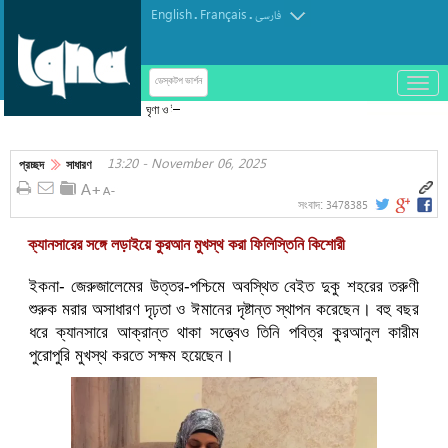
English
Français
.
.
فارسی
باز
ডেস্কটপ ভার্শন
و
ঘৃণা ও ইসলামবিদ্বেষের নতুন নজির সিন্সিনাটির ওয়েস্টউড
بسته
কেন্দ্রে ভাঙচুর-চুরি, কর্মকর্তাদের তীব্র নিন্দা
کردن
13:20 - November 06, 2025
منو
প্রচ্ছদ
সাধারণ
3478385
সংবাদ:
ক্যানসারের সঙ্গে লড়াইয়ে কুরআন মুখস্থ করা ফিলিস্তিনি কিশোরী
ইকনা- জেরুজালেমের উত্তর-পশ্চিমে অবস্থিত বেইত দুকু শহরের তরুণী
শুরুক মরার অসাধারণ দৃঢ়তা ও ঈমানের দৃষ্টান্ত স্থাপন করেছেন। বহু বছর
ধরে ক্যানসারে আক্রান্ত থাকা সত্ত্বেও তিনি পবিত্র কুরআনুল কারীম
পুরোপুরি মুখস্থ করতে সক্ষম হয়েছেন।