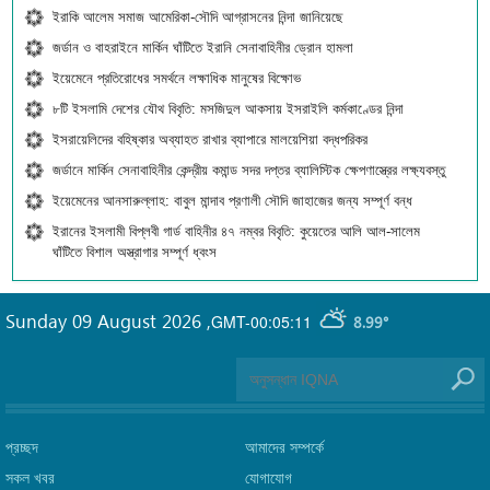
ইরাকি আলেম সমাজ আমেরিকা-সৌদি আগ্রাসনের নিন্দা জানিয়েছে
জর্ডান ও বাহরাইনে মার্কিন ঘাঁটিতে ইরানি সেনাবাহিনীর ড্রোন হামলা
ইয়েমেনে প্রতিরোধের সমর্থনে লক্ষাধিক মানুষের বিক্ষোভ
৮টি ইসলামি দেশের যৌথ বিবৃতি: মসজিদুল আকসায় ইসরাইলি কর্মকাণ্ডের নিন্দা
ইসরায়েলিদের বহিষ্কার অব্যাহত রাখার ব্যাপারে মালয়েশিয়া বদ্ধপরিকর
জর্ডানে মার্কিন সেনাবাহিনীর কেন্দ্রীয় কমান্ড সদর দপ্তর ব্যালিস্টিক ক্ষেপণাস্ত্রের লক্ষ্যবস্তু
ইয়েমেনের আনসারুল্লাহ: বাবুল মান্দাব প্রণালী সৌদি জাহাজের জন্য সম্পূর্ণ বন্ধ
ইরানের ইসলামী বিপ্লবী গার্ড বাহিনীর ৪৭ নম্বর বিবৃতি: কুয়েতের আলি আল-সালেম
ঘাঁটিতে বিশাল অস্ত্রাগার সম্পূর্ণ ধ্বংস
Sunday 09 August 2026
,
GMT-00:05:11
8.99°
প্রচ্ছদ
আমাদের সম্পর্কে
সকল খবর
যোগাযোগ