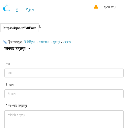
ভুলের তথ্য
পছন্দ
0
https://iqna.ir/A0Easz
ট্যাগ্সসমূহ:
،
،
،
ফিলিস্তিন
কোরআন
মুখস্থ
হেফজ
আপনার মন্তব্য
নাম
ই-মেল
* আপনার মন্তব্য