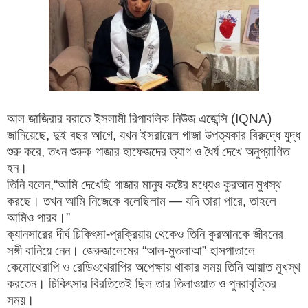
আল জাজিরার বরাতে ইসলামী রিপাবলিক নিউজ এজেন্সি (IQNA)
জানিয়েছে, দুই বছর আগে, যখন ইসরায়েল গাজা উপত্যকার বিরুদ্ধে যুদ্ধ
শুরু করে, তখন শুরুক গাজার হাফেজদের ত্যাগ ও ধৈর্য দেখে অনুপ্রাণিত
হন।
তিনি বলেন,
“আমি দেখেছি গাজার মানুষ কষ্টের মধ্যেও কুরআন মুখস্থ
করছে। তখন আমি নিজেকে বলেছিলাম — যদি তারা পারে, তাহলে
আমিও পারব।”
ক্যানসারের দীর্ঘ চিকিৎসা-প্রক্রিয়ায় থেকেও তিনি কুরআনকে জীবনের
সঙ্গী বানিয়ে নেন। জেরুজালেমের “আল-মুতলাআ” হাসপাতালে
কেমোথেরাপি ও রেডিওথেরাপির অপেক্ষায় থাকার সময় তিনি আয়াত মুখস্থ
করতেন। চিকিৎসার বিরতিতেই ছিল তার তিলাওয়াত ও পুনরাবৃত্তির
সময়।