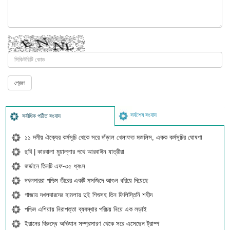
সর্বশেষ সংবাদ
সর্বাধিক পঠিত সংবাদ
১১ দলীয় ঐক্যের কর্মসূচি থেকে সরে দাঁড়াল খেলাফত মজলিস, একক কর্মসূচির ঘোষণা
ছবি | কারবালা মুয়াল্লার পথে আরবাঈন যাত্রীরা
জর্ডানে তিনটি এফ-৩৫ ধ্বংস
দখলদাররা পশ্চিম তীরের একটি মসজিদে আগুন ধরিয়ে দিয়েছে
গাজায় দখলদারদের হামলায় দুই শিশুসহ তিন ফিলিস্তিনি শহীদ
পশ্চিম এশিয়ায় নিরাপত্তা ব্যবস্থার পরিচয় নিয়ে এক লড়াই
ইরানের বিরুদ্ধে অভিযান সম্প্রসারণ থেকে সরে এসেছেন ট্রাম্প