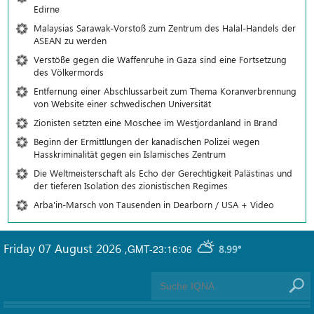
Edirne
Malaysias Sarawak-Vorstoß zum Zentrum des Halal-Handels der
ASEAN zu werden
Verstöße gegen die Waffenruhe in Gaza sind eine Fortsetzung
des Völkermords
Entfernung einer Abschlussarbeit zum Thema Koranverbrennung
von Website einer schwedischen Universität
Zionisten setzten eine Moschee im Westjordanland in Brand
Beginn der Ermittlungen der kanadischen Polizei wegen
Hasskriminalität gegen ein Islamisches Zentrum
Die Weltmeisterschaft als Echo der Gerechtigkeit Palästinas und
der tieferen Isolation des zionistischen Regimes
Arba'in-Marsch von Tausenden in Dearborn / USA + Video
Friday 07 August 2026
,
GMT-23:16:06
8.99°