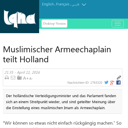
English
Français
.
.
فارسی
Desktop-Version
باز
و
بسته
کردن
Muslimischer Armeechaplain
منو
teilt Holland
21:35 - April 11, 2016
1763320
Nachrichten-ID:
Der holländische Verteidigungsminister und das Parlament fanden
sich an einem Streitpunkt wieder, und sind geteilter Meinung über
die Einstellung eines muslimischen Imam als Armeechaplain.
"Wir können so etwas nicht einfach rückgängig machen.” So