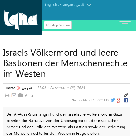
English
Français
.
.
فارسی
Desktop-Version
باز
و
بسته
کردن
Israels Völkermord und leere
منو
Bastionen der Menschenrechte
im Westen
11:03 - November 06, 2023
Home
عمومی
3009338
Nachrichten-ID:
Der Al-Aqsa-Sturmangriff und der israelische Völkermord in Gaza
konnten die Narrative von der Unbesiegbarkeit der israelischen
Armee und der Rolle des Westens als Bastion sowie der Bedeutung
der Menschenrechte für den Westen in Frage stellen.