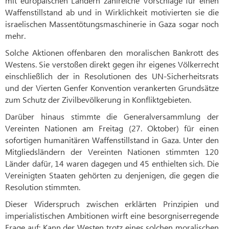
mit europäischen Ländern zahlreiche Vorschläge für einen
Waffenstillstand ab und in Wirklichkeit motivierten sie die
israelischen Massentötungsmaschinerie in Gaza sogar noch
mehr.
Solche Aktionen offenbaren den moralischen Bankrott des
Westens. Sie verstoßen direkt gegen ihr eigenes Völkerrecht
einschließlich der in Resolutionen des UN-Sicherheitsrats
und der Vierten Genfer Konvention verankerten Grundsätze
zum Schutz der Zivilbevölkerung in Konfliktgebieten.
Darüber hinaus stimmte die Generalversammlung der
Vereinten Nationen am Freitag (27. Oktober) für einen
sofortigen humanitären Waffenstillstand in Gaza. Unter den
Mitgliedsländern der Vereinten Nationen stimmten 120
Länder dafür, 14 waren dagegen und 45 enthielten sich. Die
Vereinigten Staaten gehörten zu denjenigen, die gegen die
Resolution stimmten.
Dieser Widerspruch zwischen erklärten Prinzipien und
imperialistischen Ambitionen wirft eine besorgniserregende
Frage auf: Kann der Westen trotz eines solchen moralischen