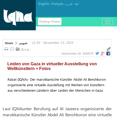
English
Français
.
.
فارسی
Desktop-Version
باز
و
بسته
کردن
11:30 - November 13, 2023
منو
Home
عمومی
3009370
Nachrichten-ID:
Leiden von Gaza in virtueller Ausstellung von
Weltkünstlern + Fotos
Rabat (IQNA)- Der marokkanische Künstler Abdel Ali Benshkoron
organisierte eine virtuelle Ausstellung mit Werken von Künstlern
aus verschiedenen Ländern über Leiden der Menschen in Gaza.
Laut IQNAunter Berufung auf Al Jazeera organisiserte der
marokkanische Künstler Abdel Ali Benshkoron eine virtuelle