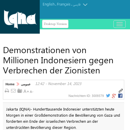
English
Français
.
.
فارسی
Desktop-Version
باز
و
بسته
کردن
Demonstrationen von
منو
Millionen Indonesiern gegen
Verbrechen der Zionisten
12:42 - November 14, 2023
Home
عمومی
3009379
Nachrichten-ID:
Jakarta (IQNA)- Hunderttausende Indonesier unterstützten heute
Morgen in einer Großdemonstration die Bevölkerung von Gaza und
forderten ein Ende der israelischen Verbrechen an der
unterdrückten Bevölkerung dieser Region.