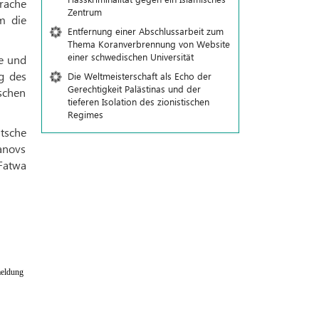
rache
Zentrum
m die
Entfernung einer Abschlussarbeit zum
Thema Koranverbrennung von Website
einer schwedischen Universität
he und
g des
Die Weltmeisterschaft als Echo der
Gerechtigkeit Palästinas und der
ischen
tieferen Isolation des zionistischen
Regimes
tsche
anovs
Fatwa
eldung