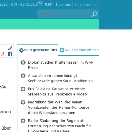
|
2026 ,
GMT-15:02:51
8.99°
Über uns
kontaktiere uns
Meist gesehene Titel
Neueste Nachrichten
Diplomatisches Kräftemessen im WM-
Finale
Ansarallah im Jemen kündigt
Seeblockade gegen Saudi-Arabien an
roße
Pro-Palästina-Karawane erreichte
Srebrenica aus Frankreich + Video
Begrüßung der Wahl des neuen
Vorsitzenden des Hamas-Politbüros
 einen
durch Widerstandsgruppen
Radar-Säuberung der Region als
Fortsetzung der schwarzen Nacht für
 über
US-Systeme und Radare