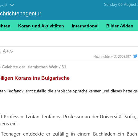
Sunday 09 August 
فارسی
achrichtenagentur
chten
Koran und Aktivitäten
International
Bilder -Video
3009387
Nachrichten-ID:
Gelehrte der islamischen Welt / 31
iligen Korans ins Bulgarische
tan Teofanov lernt zufällig die arabische Sprache kennen und dieses hatte g
 Professor Tzotan Teofanov, Professor an der Universität Sofia,
iens ein.
Teenager entdeckte er zufällig in einem Buchladen ein Buch