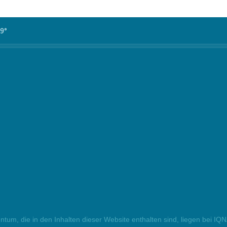
99°
ntum, die in den Inhalten dieser Website enthalten sind, liegen bei IQ