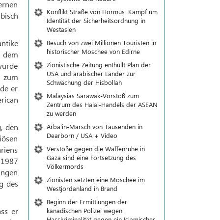
lernen
Konflikt Straße von Hormus: Kampf um
abisch
Identität der Sicherheitsordnung in
Westasien
antike
Besuch von zwei Millionen Touristen in
historischer Moschee von Edirne
s dem
Zionistische Zeitung enthüllt Plan der
 wurde
USA und arabischer Länder zur
98 zum
Schwächung der Hisbollah
rde er
Malaysias Sarawak-Vorstoß zum
erican
Zentrum des Halal-Handels der ASEAN
zu werden
, den
Arba'in-Marsch von Tausenden in
Dearborn / USA + Video
iösen
Verstöße gegen die Waffenruhe in
riens
Gaza sind eine Fortsetzung des
r 1987
Völkermords
rungen
Zionisten setzten eine Moschee im
g des
Westjordanland in Brand
Beginn der Ermittlungen der
ss er
kanadischen Polizei wegen
Hasskriminalität gegen ein Islamisches