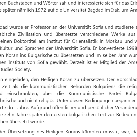
chen Buchstaben und Wörter sah und interessierte sich für das Er
e später nämlich 1972 auf die Universität Bagdad im Irak, um Ar
ad wurde er Professor an der Universität Sofia und studierte 
abische Zivilisation und übersetzte verschiedene Werke au
seinen Doktortitel am Institut für Orientalistik in Moskau und
Kultur und Sprachen der Universität Sofia. Er konvertierte 19
igen Koran ins Bulgarische zu übersetzen und im selben Jahr wu
n Instituts von Sofia gewählt. Derzeit ist er Mitglied der Am
Studies Society.
n eingeladen, den Heiligen Koran zu übersetzen. Der Vorschlag
 Zeit als die kommunistischen Behörden Bulgariens die relig
 einschränkten, aber die Kommunistische Partei Bulga
ethnische und nicht religiös. Unter diesen Bedingungen begann e
te drei Jahre. Aufgrund öffentlicher und persönlicher Verände
te zehn Jahre später den ersten bulgarischen Text zur Bedeutun
chen übersetzt wurde.
er Übersetzung des Heiligen Korans kämpfen musste, war, da