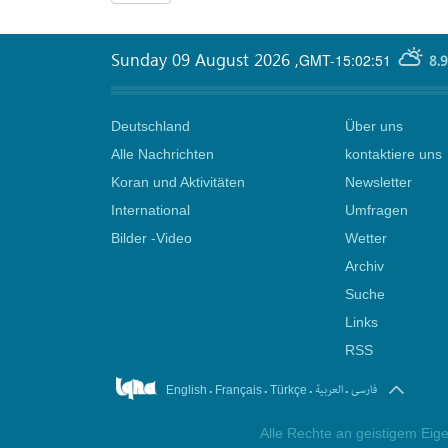
Sunday 09 August 2026
,
GMT-15:02:51
8.
Deutschland
Über uns
Alle Nachrichten
kontaktiere uns
Koran und Aktivitäten
Newsletter
International
Umfragen
Bilder -Video
Wetter
Archiv
Suche
Links
RSS
.
.
.
.
فارسی
العربیة
English
Français
Türkçe
Alle Rechte an geistigem Eige