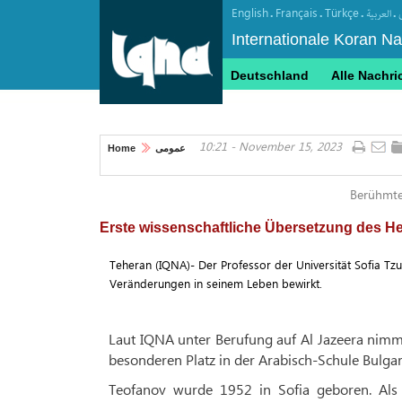
English
Français
Türkçe
.
.
.
.
العربیة
Internationale Koran N
Deutschland
Alle Nachri
10:21 - November 15, 2023
Home
عمومی
Berühmte 
Erste wissenschaftliche Übersetzung des He
Teheran (IQNA)- Der Professor der Universität Sofia Tzu
Veränderungen in seinem Leben bewirkt.
Laut IQNA unter Berufung auf Al Jazeera nimmt
besonderen Platz in der Arabisch-Schule Bulgar
Teofanov wurde 1952 in Sofia geboren. Als 