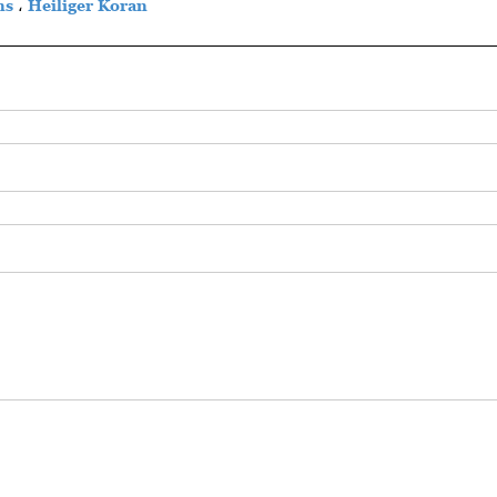
ns
،
Heiliger Koran