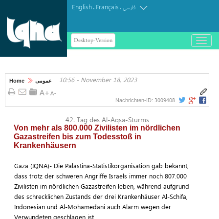
English
Français
.
.
فارسی
Desktop-Version
باز
و
بسته
کردن
10:56 - November 18, 2023
منو
Home
عمومی
3009408
Nachrichten-ID:
42. Tag des Al-Aqsa-Sturms
Von mehr als 800.000 Zivilisten im nördlichen
Gazastreifen bis zum Todesstoß in
Krankenhäusern
Gaza (IQNA)- Die Palästina-Statistikorganisation gab bekannt,
dass trotz der schweren Angriffe Israels immer noch 807.000
Zivilisten im nördlichen Gazastreifen leben, während aufgrund
des schrecklichen Zustands der drei Krankenhäuser Al-Schifa,
Indonesian und Al-Mohamedani auch Alarm wegen der
Verwundeten geschlagen ist.