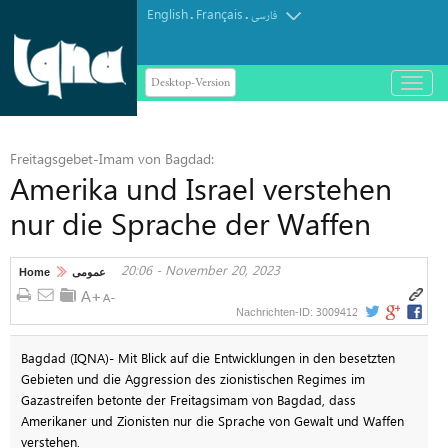
English
Français
.
.
فارسی
Desktop-Version
باز
و
بسته
کردن
Freitagsgebet-Imam von Bagdad:
منو
Amerika und Israel verstehen
nur die Sprache der Waffen
20:06 - November 20, 2023
Home
عمومی
3009412
Nachrichten-ID:
Bagdad (IQNA)- Mit Blick auf die Entwicklungen in den besetzten
Gebieten und die Aggression des zionistischen Regimes im
Gazastreifen betonte der Freitagsimam von Bagdad, dass
Amerikaner und Zionisten nur die Sprache von Gewalt und Waffen
verstehen.