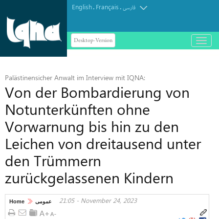
English
Français
.
.
فارسی
Desktop-Version
باز
و
بسته
کردن
Palästinensicher Anwalt im Interview mit IQNA:
منو
Von der Bombardierung von
Notunterkünften ohne
Vorwarnung bis hin zu den
Leichen von dreitausend unter
den Trümmern
zurückgelassenen Kindern
21:05 - November 24, 2023
Home
عمومی