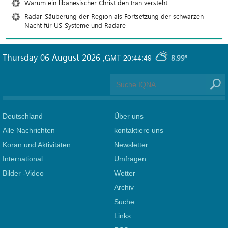
Warum ein libanesischer Christ den Iran versteht
Radar-Säuberung der Region als Fortsetzung der schwarzen
Nacht für US-Systeme und Radare
Thursday 06 August 2026
,
GMT-20:44:49
8.99°
Deutschland
Über uns
Alle Nachrichten
kontaktiere uns
Koran und Aktivitäten
Newsletter
International
Umfragen
Bilder -Video
Wetter
Archiv
Suche
Links