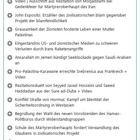
Video | Ausschnitt aus Rezitation von Moqaddami bei
Gedenkfeier für Märtyreroberhaupt des Iran
John Esposito: Erzähler des zivilisatorischen Islam gegenüber
Projekt der Islamfeindlichkeit
Grausamkeit der Zionisten forderte Leben einer Mutter
Palästinas
Eingeständnis US- und zionistischer Medien zu schweren
Verlusten durch Irans Raketenangriffe
Ansarallah im Jemen kündigt Seeblockade gegen Saudi-Arabien
an
Pro-Palästina-Karawane erreichte Srebrenica aus Frankreich +
Video
Rezitationsduett von Seyyed Javad Hosseini und Saeed
Haddadian aus der Sure ad-Duha + Video
Konflikt Straße von Hormus: Kampf um Identität der
Sicherheitsordnung in Westasien
Begrüßung der Wahl des neuen Vorsitzenden des Hamas-
Politbüros durch Widerstandsgruppen
Schule des Märtyreroberhaupts fordert Verwandlung des
Glaubens in zivilisatorisches Projekt