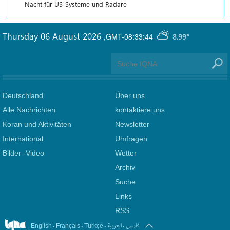
Nacht für US-Systeme und Radare
Thursday 06 August 2026
,
GMT-08:33:44
8.99°
Deutschland
Über uns
Alle Nachrichten
kontaktiere uns
Koran und Aktivitäten
Newsletter
International
Umfragen
Bilder -Video
Wetter
Archiv
Suche
Links
RSS
.
.
.
.
فارسی
العربیة
English
Français
Türkçe