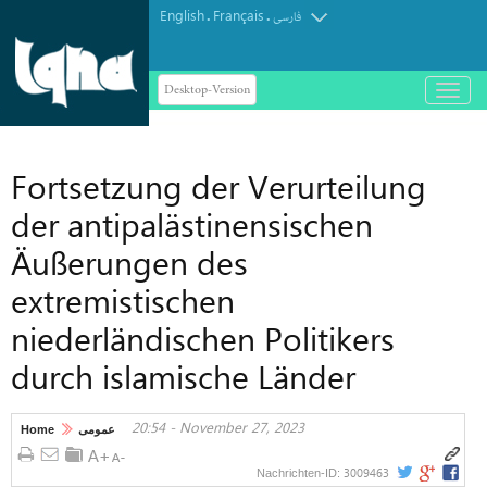
English
Français
.
.
فارسی
Desktop-Version
باز
و
بسته
کردن
Fortsetzung der Verurteilung
منو
der antipalästinensischen
Äußerungen des
extremistischen
niederländischen Politikers
durch islamische Länder
20:54 - November 27, 2023
Home
عمومی
3009463
Nachrichten-ID: