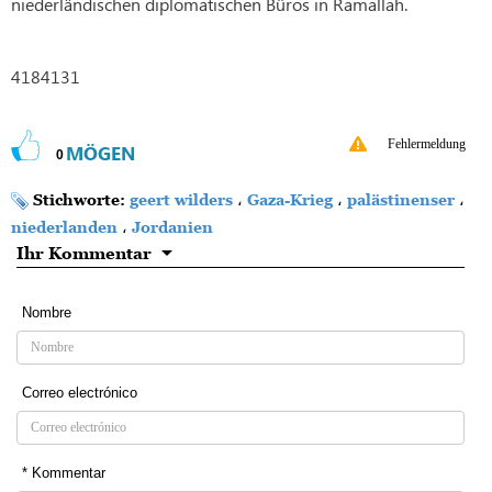
niederländischen diplomatischen Büros in Ramallah.
4184131
Fehlermeldung
MÖGEN
0
Stichworte:
geert wilders
،
Gaza-Krieg
،
palästinenser
،
niederlanden
،
Jordanien
Ihr Kommentar
Nombre
Correo electrónico
* Kommentar