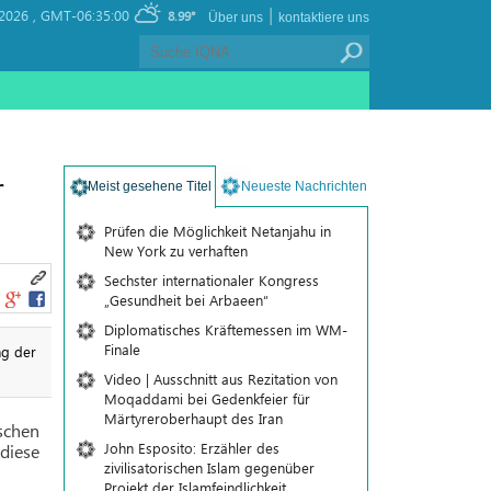
|
2026 ,
GMT-06:35:00
8.99°
Über uns
kontaktiere uns
r
Meist gesehene Titel
Neueste Nachrichten
Prüfen die Möglichkeit Netanjahu in
New York zu verhaften
Sechster internationaler Kongress
„Gesundheit bei Arbaeen“
Diplomatisches Kräftemessen im WM-
Finale
ng der
Video | Ausschnitt aus Rezitation von
Moqaddami bei Gedenkfeier für
Märtyreroberhaupt des Iran
schen
John Esposito: Erzähler des
diese
zivilisatorischen Islam gegenüber
Projekt der Islamfeindlichkeit