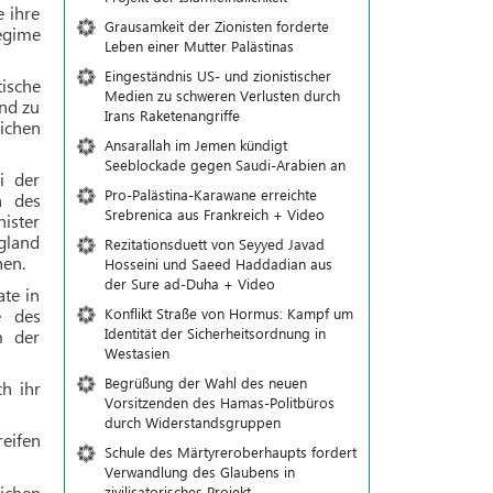
 ihre
Grausamkeit der Zionisten forderte
egime
Leben einer Mutter Palästinas
Eingeständnis US- und zionistischer
tische
Medien zu schweren Verlusten durch
und zu
Irans Raketenangriffe
eichen
Ansarallah im Jemen kündigt
Seeblockade gegen Saudi-Arabien an
i der
Pro-Palästina-Karawane erreichte
n des
Srebrenica aus Frankreich + Video
nister
gland
Rezitationsduett von Seyyed Javad
hen.
Hosseini und Saeed Haddadian aus
der Sure ad-Duha + Video
ate in
e des
Konflikt Straße von Hormus: Kampf um
Identität der Sicherheitsordnung in
m der
Westasien
Begrüßung der Wahl des neuen
h ihr
Vorsitzenden des Hamas-Politbüros
durch Widerstandsgruppen
reifen
Schule des Märtyreroberhaupts fordert
Verwandlung des Glaubens in
lichen
zivilisatorisches Projekt