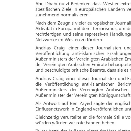
Abu Dhabi nutzt Bedenken dass Westler extre
spezifischen Ziele in europäischen Ländern v
zunehmend normalisieren.
Nach dem Zeugnis vieler europ
äischer Journal
Aktivität in Europa mit dem Terrorismus, um d
rechtfertigen und seine repressiven Handlunge
Netzwerke im Westen zu fördern.
Andrias Craig, einer dieser Journalisten un
Veröffentlichung anti-islamischer Erzählu
Außenministers der Vereinigten Arabischen Emi
der Vereinigten Arabischen Emirate behauptet
und beschuldigte britische Beamte, dass sie 
Andrias Craig, einer dieser Journalisten und Fo
die Veröffentlichung anti-islamischer Ber
Außenministers der Vereinigten Arabischen
Außenminister der Vereinigten Königgunschaft
Als Antwort auf Ben Zayed sagte der englisch
Einflussnetzwerk in England veröffentlichen un
Gleichzeitig verurteilte er die formale Still
würden würden wir rote Fahnen heben.
Zuvor hatte der Außenminister der Vereinigten