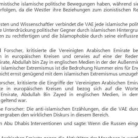
mistische islamische politische Bewegungen haben, während sie
erfolgen, da die Westler ihre Beziehungen zum zionistischen R
isten und Wissenschaftler verbindet die VAE jede islamische poli
ie Unterdrückung politischer Gegner durch islamischen Hintergr
n zu rechtfertigen und die Islamophobie durch seine einflussr
d Forscher, kritisierte die Vereinigten Arabischen Emirate be
ngen in europäischen Kreisen und cerwies auf eine der Rede
rate, Abdullah bin Zay in englischen Medien in der der Außenmi
e islamischer Extremismus ist die Bedrohung Nummer eins für En
es nicht ernst genügend mit dem islamischen Extremismus umzuge
rscher, kritisierte die Eingriffe der Vereinigten Arabischen Emir
ichte in europäischen Kreisen und bezog sich auf die Wort
 Emirate, Abdullah Bin Zayed in englischen Medien, in de
 geltend war.
e Forscher: Die anti-islamischen Erzählungen, die die VAE durc
tergraben den wirklichen Diskurs in diesem Bereich.
e von Abu Dhabis Interventionen und sagte: Wenn die Russen eing
 Arabischen Emirate gegen die Aktivitäten der Moscheen in west