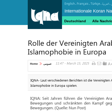
English
Français
Türkçe
.
.
.
.
العربیة
Internationale Koran N
Deutschland
Alle Nachri
Rolle der Vereinigten Ar
Islamophobie in Europa
11:47 - March 15, 2025
Home
عمومی
IQNA- Laut verschiedenen Berichten ist die Vereinigten 
Islamophobie in Europa spielen.
IQNA: Seit Jahren führen die Vereinigten Ar
Bewegungen und schränkten den Kampf gegen
Bewegungen. (Quelle: Nun Post)