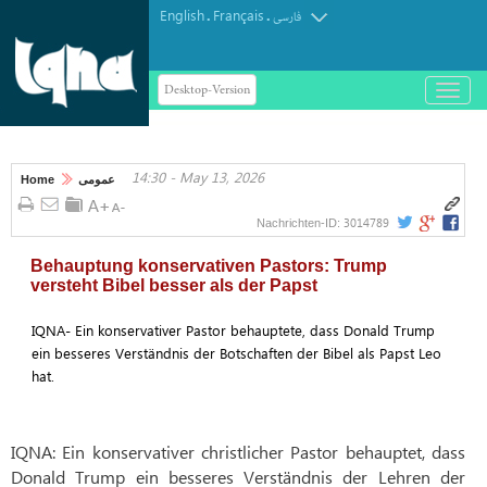
English
Français
.
.
فارسی
Desktop-Version
باز
و
بسته
کردن
14:30 - May 13, 2026
منو
Home
عمومی
3014789
Nachrichten-ID:
Behauptung konservativen Pastors: Trump
versteht Bibel besser als der Papst
IQNA- Ein konservativer Pastor behauptete, dass Donald Trump
ein besseres Verständnis der Botschaften der Bibel als Papst Leo
hat.
IQNA: Ein konservativer christlicher Pastor behauptet, dass
Donald Trump ein besseres Verständnis der Lehren der