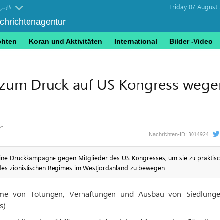
Friday 07 August
فارسی
achrichtenagentur
chten
Koran und Aktivitäten
International
Bilder -Video
 zum Druck auf US Kongress wege
3014924
Nachrichten-ID:
eine Druckkampagne gegen Mitglieder des US Kongresses, um sie zu praktis
s zionistischen Regimes im Westjordanland zu bewegen.
e von Tötungen, Verhaftungen und Ausbau von Siedlung
s)