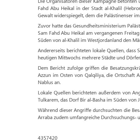
Die Organisatoren dieser Kampagne betonten u
Fahd Abu Heikal in der Stadt al‑Khalil (Hebr
Gewalt widerspiegelt, dem die Palästinenser im
Zuvor hatte das Gesundheitsministerium Paläst
Sam Fahd Abu Heikal am vergangenen Freitag i
Süden von al‑Khalil im Westjordanland den Märt
Andererseits berichteten lokale Quellen, dass
heutigen Mittwochs mehrere Städte und Dörfer
Dem Bericht zufolge griffen die Besatzungskr
Azzun im Osten von Qalqiliya, die Ortschaft
Nablus an.
Lokale Quellen berichteten außerdem von Angr
Tulkarem, das Dorf Bir al‑Basha im Süden von J
Während dieser Angriffe durchsuchten die Besa
Arraba zudem umfangreiche Durchsuchungs‑ u
4357420