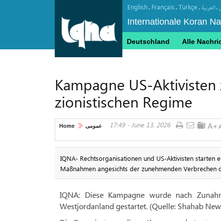
English
Français
Türkçe
.
.
.
.
العربیة
Internationale Koran N
Deutschland
Alle Nachri
Kampagne US-Aktivisten
zionistischen Regime
17:49 - June 13, 2026
Home
عمومی
IQNA- Rechtsorganisationen und US-Aktivisten starten 
Maßnahmen angesichts der zunehmenden Verbrechen de
IQNA: Diese Kampagne wurde nach Zunahm
Westjordanland gestartet. (Quelle: Shahab New