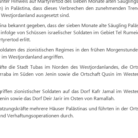
nter Hinweis auf Märtyrertod des sieben Monate alten Säugling
on) in Palästina, dass dieses Verbrechen den zunehmenden Tren
 Westjordanland ausgesetzt sind.
ina bekannt gegeben, dass der sieben Monate alte Säugling Palä
nfolge von Schüssen israelischer Soldaten im Gebiet Tel Rumei
yrertod erlitt.
 Soldaten des zionistischen Regimes in den frühen Morgenstund
 im Westjordanland angriffen.
äfte die Stadt Tubas im Norden des Westjordanlandes, die Orts
 Arraba im Süden von Jenin sowie die Ortschaft Qusin im Weste
iffen zionistischer Soldaten auf das Dorf Kafr Jamal im Weste
enin sowie das Dorf Deir Jarir im Osten von Ramallah.
tzungskräfte mehrere Häuser Palästinas und führten in der Ort
nd Verhaftungsoperationen durch.