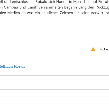
ll und entschlossen. Sobald sich Hunderte Menschen auf Einruf 
seph Campau und Caniff versammelten begann Lang den Rückzu
alen Medien ab was ein deutliches Zeichen für seine Verwirrun
Fehlerm
eiligen Koran