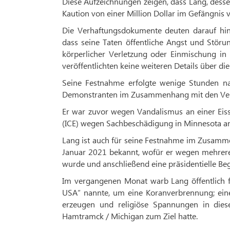
Diese Aufzeichnungen zeigen, dass Lang, desse
Kaution von einer Million Dollar im Gefängnis v
Die Verhaftungsdokumente deuten darauf hin
dass seine Taten öffentliche Angst und Stör
körperlicher Verletzung oder Einmischung in
veröffentlichten keine weiteren Details über di
Seine Festnahme erfolgte wenige Stunden na
Demonstranten im Zusammenhang mit den Verh
Er war zuvor wegen Vandalismus an einer Eis
(ICE) wegen Sachbeschädigung in Minnesota a
Lang ist auch für seine Festnahme im Zusamme
Januar 2021 bekannt, wofür er wegen mehrerer 
wurde und anschließend eine präsidentielle Beg
Im vergangenen Monat warb Lang öffentlich f
USA“ nannte, um eine Koranverbrennung; eine 
erzeugen und religiöse Spannungen in diese
Hamtramck / Michigan zum Ziel hatte.