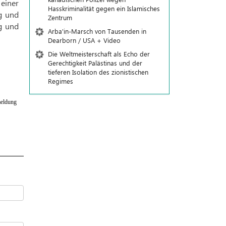
einer
Hasskriminalität gegen ein Islamisches
g und
Zentrum
g und
Arba'in-Marsch von Tausenden in
Dearborn / USA + Video
Die Weltmeisterschaft als Echo der
Gerechtigkeit Palästinas und der
tieferen Isolation des zionistischen
Regimes
eldung