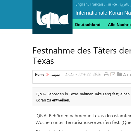
English
Français
Türkçe
.
.
.
.
العربیة
Internationale Koran N
Deutschland
Alle Nachri
Festnahme des Täters der
Texas
17:15 - June 22, 2026
Home
عمومی
IQNA- Behörden in Texas nahmen Jake Lang fest, einen
Koran zu entweihen.
IQNA: Behörden nahmen in Texas den islamfein
Wochen unter Terrorismusvorwürfen fest. (Quel