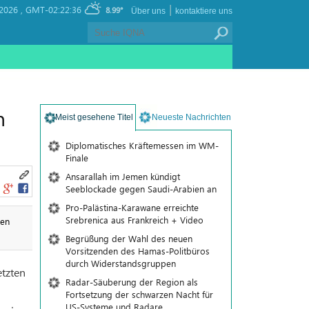
|
2026 ,
GMT-02:22:36
8.99°
Über uns
kontaktiere uns
n
Meist gesehene Titel
Neueste Nachrichten
Diplomatisches Kräftemessen im WM-
Finale
Ansarallah im Jemen kündigt
Seeblockade gegen Saudi-Arabien an
Pro-Palästina-Karawane erreichte
Srebrenica aus Frankreich + Video
den
Begrüßung der Wahl des neuen
Vorsitzenden des Hamas-Politbüros
durch Widerstandsgruppen
tzten
Radar-Säuberung der Region als
Fortsetzung der schwarzen Nacht für
US-Systeme und Radare