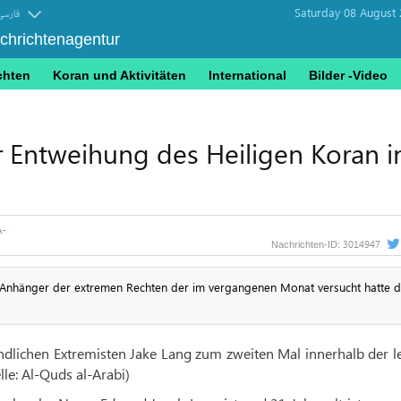
Saturday 08 August 
فارسی
achrichtenagentur
chten
Koran und Aktivitäten
International
Bilder -Video
 Entweihung des Heiligen Koran i
3014947
Nachrichten-ID:
 Anhänger der extremen Rechten der im vergangenen Monat versucht hatte 
dlichen Extremisten Jake Lang zum zweiten Mal innerhalb der le
le: Al-Quds al-Arabi)