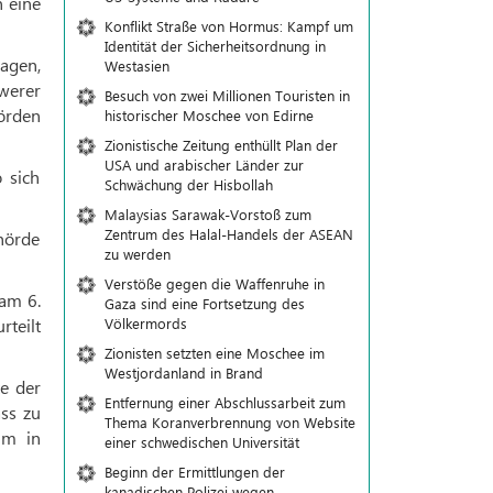
n eine
Konflikt Straße von Hormus: Kampf um
Identität der Sicherheitsordnung in
agen,
Westasien
werer
Besuch von zwei Millionen Touristen in
örden
historischer Moschee von Edirne
Zionistische Zeitung enthüllt Plan der
USA und arabischer Länder zur
 sich
Schwächung der Hisbollah
Malaysias Sarawak-Vorstoß zum
Zentrum des Halal-Handels der ASEAN
hörde
zu werden
Verstöße gegen die Waffenruhe in
am 6.
Gaza sind eine Fortsetzung des
Völkermords
rteilt
Zionisten setzten eine Moschee im
Westjordanland in Brand
e der
Entfernung einer Abschlussarbeit zum
ss zu
Thema Koranverbrennung von Website
um in
einer schwedischen Universität
Beginn der Ermittlungen der
kanadischen Polizei wegen