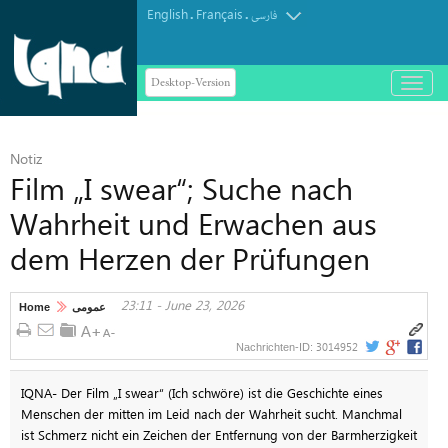
English
Français
.
.
فارسی
Desktop-Version
باز
و
بسته
کردن
Notiz
منو
Film „I swear“; Suche nach
Wahrheit und Erwachen aus
dem Herzen der Prüfungen
23:11 - June 23, 2026
Home
عمومی
3014952
Nachrichten-ID:
IQNA- Der Film „I swear“ (Ich schwöre) ist die Geschichte eines
Menschen der mitten im Leid nach der Wahrheit sucht. Manchmal
ist Schmerz nicht ein Zeichen der Entfernung von der Barmherzigkeit