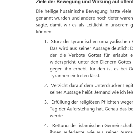
Ziele der Bewegung und Wirkung auf öffen
Die heilige husainische Bewegung hatte viel
genannt wurden und andere noch tiefer waren
sagte, damit wir es als Leitlicht in unserem 
können:
1.
Sturz der tyrannischen umaiyadischen 
Das wird aus seiner Aussage deutlich: D
der die Verbote Gottes für erlaubt 
widerspricht, unter den Dienern Gottes
gegen ihn erhebt, für den ist es bei Go
Tyrannen eintreten lässt.
2.
Verzicht darauf dem Unterdrücker Legiti
seiner Aussage heißt: Jemand wie ich le
3.
Erfüllung der religiösen Pflichten weg
Tag der Auferstehung hat. Genau das bet
werde.
4.
Rettung der islamischen Gemeinschaft
ihnen auferlegte, wie aus seiner Aus