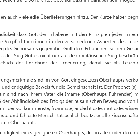
n auch viele edle Überlieferungen hinzu. Der Kürze halber beg
igkeit dass Gott der Erhabene mit den Prinzipien jeder Erneu
ie Verpflichtung ihnen in den verschiedenen Aspekten des Lebe
em Weg des Gehorsams gegenüber Gott dem Erhabenen, seinem Gesa
ass der Sieg Gottes nicht nur auf den militärischen Sieg beschränk
ießlich der Fortdauer der Erneuerung, damit sie als Leucht
hrungsmerkmale sind im von Gott eingesetzten Oberhaupts verkö
 und endgültige Beweis für die Gemeinschaft ist. Der Prophet (s)
ain sind nach ihrem Vater die Imame (Oberhaupt, Führender) m
 der Abhängigkeit des Erfolgs der husainischen Bewegung von 
Imam, der vollkommenste, frömmste, andächtigste, mutigste, wisse
chste und fähigste Mensch; tatsächlich besitzt er alle Eigenschaft
tzten Oberhaupts.
ndigkeit eines geeigneten Oberhaupts, der in allen oder den me