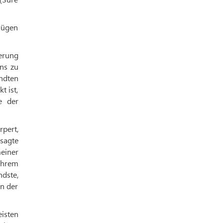
nügen
erung
ns zu
ndten
t ist,
e der
rpert,
 sagte
einer
ihrem
ndste,
en der
isten