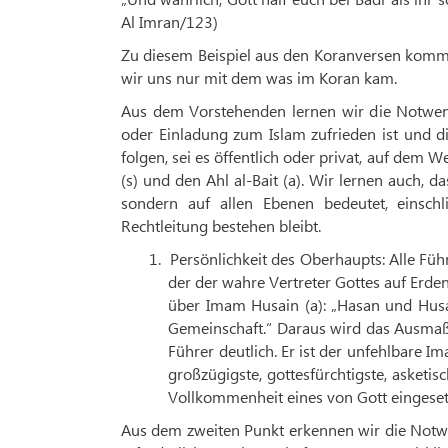
Al Imran/123)
Zu diesem Beispiel aus den Koranversen komme
wir uns nur mit dem was im Koran kam.
Aus dem Vorstehenden lernen wir die Notwend
oder Einladung zum Islam zufrieden ist und d
folgen, sei es öffentlich oder privat, auf d
(s) und den Ahl al-Bait (a). Wir lernen auch, d
sondern auf allen Ebenen bedeutet, einschl
Rechtleitung bestehen bleibt.
1.
Persönlichkeit des Oberhaupts: Alle Fü
der der wahre Vertreter Gottes auf Erden
über Imam Husain (a): „Hasan und Hus
Gemeinschaft.“ Daraus wird das Ausmaß
Führer deutlich. Er ist der unfehlbare 
großzügigste, gottesfürchtigste, asketis
Vollkommenheit eines von Gott eingese
Aus dem zweiten Punkt erkennen wir die Notwe