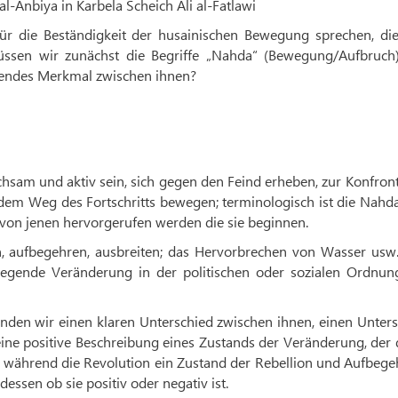
l-Anbiya in Karbela Scheich Ali al-Fatlawi
für die Beständigkeit der husainischen Bewegung sprechen, die
 müssen wir zunächst die Begriffe „Nahda“ (Bewegung/Aufbruch
idendes Merkmal zwischen ihnen?
chsam und aktiv sein, sich gegen den Feind erheben, zur Konfron
f dem Weg des Fortschritts bewegen; terminologisch ist die Nahd
von jenen hervorgerufen werden die sie beginnen.
en, aufbegehren, ausbreiten; das Hervorbrechen von Wasser usw.
dlegende Veränderung in der politischen oder sozialen Ordnung
inden wir einen klaren Unterschied zwischen ihnen, einen Unter
t eine positive Beschreibung eines Zustands der Veränderung, der
t, während die Revolution ein Zustand der Rebellion und Aufbeg
ssen ob sie positiv oder negativ ist.