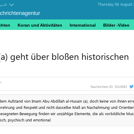
Thursday 06 August 
فارسی
achrichtenagentur
chten
Koran und Aktivitäten
International
Bilder -Video
) geht über bloßen historischen
3014983
Nachrichten-ID:
em Aufstand von Imam Abu Abdillah al-Husain (a), doch keine von ihnen erre
 Verehrung und Respekt und nicht dasselbe Maß an Nachahmung und Orientie
gesegneten Bewegung finden wir unzählige Elemente, die als vorbildliche Must
ärisch, psychisch und emotional.