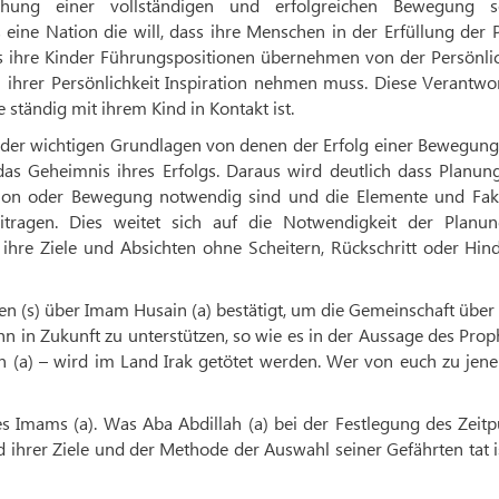
lichung einer vollständigen und erfolgreichen Bewegung s
 eine Nation die will, dass ihre Menschen in der Erfüllung der P
dass ihre Kinder Führungspositionen übernehmen von der Persönli
 ihrer Persönlichkeit Inspiration nehmen muss. Diese Verantwo
e ständig mit ihrem Kind in Kontakt ist.
e der wichtigen Grundlagen von denen der Erfolg einer Bewegung
e das Geheimnis ihres Erfolgs. Daraus wird deutlich dass Planu
tion oder Bewegung notwendig sind und die Elemente und Fak
beitragen. Dies weitet sich auf die Notwendigkeit der Planu
 ihre Ziele und Absichten ohne Scheitern, Rückschritt oder Hin
en (s) über Imam Husain (a) bestätigt, um die Gemeinschaft über
hn in Zukunft zu unterstützen, so wie es in der Aussage des Pro
in (a) – wird im Land Irak getötet werden. Wer von euch zu jene
es Imams (a). Was Aba Abdillah (a) bei der Festlegung des Zeit
hrer Ziele und der Methode der Auswahl seiner Gefährten tat i