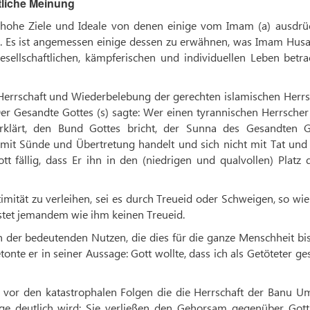
tliche Meinung
e hohe Ziele und Ideale von denen einige vom Imam (a) ausdrüc
. Es ist angemessen einige dessen zu erwähnen, was Imam Husai
gesellschaftlichen, kämpferischen und individuellen Leben betr
Herrschaft und Wiederbelebung der gerechten islamischen Herrsc
er Gesandte Gottes (s) sagte: Wer einen tyrannischen Herrscher
erklärt, den Bund Gottes bricht, der Sunna des Gesandten G
 mit Sünde und Übertretung handelt und sich nicht mit Tat und
tt fällig, dass Er ihn in den (niedrigen und qualvollen) Platz 
mität zu verleihen, sei es durch Treueid oder Schweigen, so wie
istet jemandem wie ihm keinen Treueid.
en der bedeutenden Nutzen, die dies für die ganze Menschheit b
onte er in seiner Aussage: Gott wollte, dass ich als Getöteter g
 vor den katastrophalen Folgen die die Herrschaft der Banu U
sage deutlich wird: Sie verließen den Gehorsam gegenüber Got