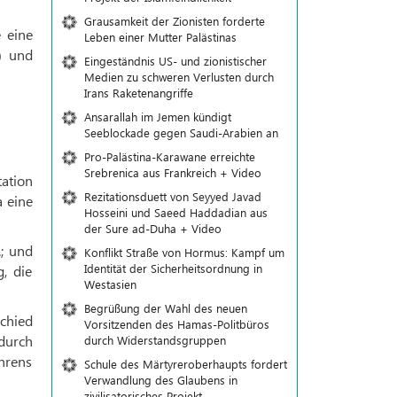
Grausamkeit der Zionisten forderte
 eine
Leben einer Mutter Palästinas
) und
Eingeständnis US- und zionistischer
Medien zu schweren Verlusten durch
Irans Raketenangriffe
Ansarallah im Jemen kündigt
Seeblockade gegen Saudi-Arabien an
Pro-Palästina-Karawane erreichte
Srebrenica aus Frankreich + Video
tation
Rezitationsduett von Seyyed Javad
a eine
Hosseini und Saeed Haddadian aus
der Sure ad-Duha + Video
; und
Konflikt Straße von Hormus: Kampf um
Identität der Sicherheitsordnung in
, die
Westasien
Begrüßung der Wahl des neuen
schied
Vorsitzenden des Hamas-Politbüros
 durch
durch Widerstandsgruppen
ehrens
Schule des Märtyreroberhaupts fordert
Verwandlung des Glaubens in
zivilisatorisches Projekt