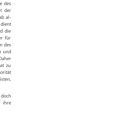
e des
t der
ab al-
 dient
nd die
r für
en des
n und
 Daher
at zu
orität
sten,
, doch
 ihre