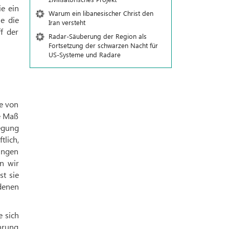
e ein
Warum ein libanesischer Christ den
e die
Iran versteht
f der
Radar-Säuberung der Region als
Fortsetzung der schwarzen Nacht für
US-Systeme und Radare
e von
be Maß
egung
tlich,
gungen
n wir
st sie
 denen
e sich
hrung