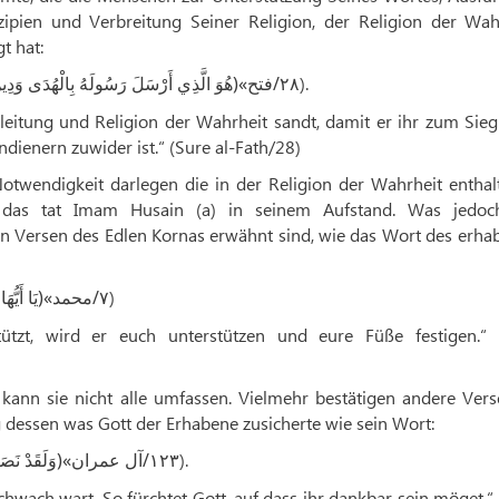
ipien und Verbreitung Seiner Religion, der Religion der Wahr
t hat:
»(
/
).
هُوَ الَّذِي أَرْسَلَ رَسُولَهُ بِالْهُدَى وَدِينِ
فتح
۲۸
tleitung und Religion der Wahrheit sandt, damit er ihr zum Sie
dienern zuwider ist.“ (Sure al-Fath/28)
 Notwendigkeit darlegen die in der Religion der Wahrheit entha
das tat Imam Husain (a) in seinem Aufstand. Was jedoc
den Versen des Edlen Kornas erwähnt sind, wie das Wort des erh
»(
/
)
يَا أَيُّه
محمد
۷
tützt, wird er euch unterstützen und eure Füße festigen.“ 
kann sie nicht alle umfassen. Vielmehr bestätigen andere Vers
 dessen was Gott der Erhabene zusicherte wie sein Wort:
»(
/
).
وَلَقَدْ نَصَر
آل عمران
۱۲۳
schwach wart. So fürchtet Gott, auf dass ihr dankbar sein möget.“