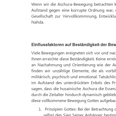
Wenn wir die Aschura-Bewegung betrachten kö
Aufstand gegen eine korrupte Ordnung war, do
Gesellschaft zur Vervollkommnung, Entwicklu
Nahda.
Einflussfaktoren auf Beständigkeit der B
Viele Bewegungen ereigneten sich vor und nac
ihnen erreichte diese Beständigkeit. Keine er
an Nachahmung und Orientierung wie der Auf
finden wir unzählige Elemente, die als vorbil
militärisch, psychisch und emotional. Tatsächl
im Aufstand des unterdrückten Enkels des Pr
sagen, dass die husainische Aschura die Essen
durch die Zeitalter hindurch dynamisch geblie
diese vollkommene Bewegung Gottes aufgebaut
1.
Prinzipien Gottes: Bei der Betrachtung 
selbst den Sieg Seiner Anhänger besti