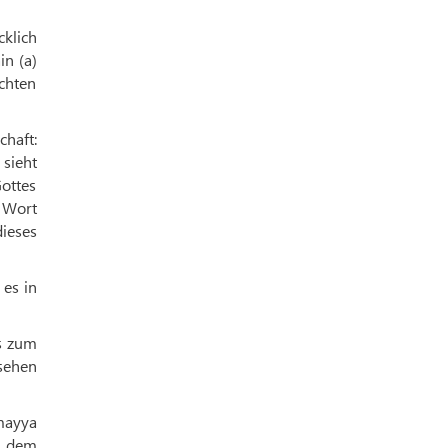
klich
n (a)
achten
haft:
 sieht
ottes
 Wort
dieses
 es in
is zum
esehen
mayya
t dem