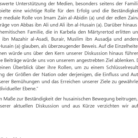
swerte Unterstützung der Medien, besonders seitens der Famili
ielte eine wichtige Rolle für den Erfolg und die Beständigkei
e mediale Rolle von Imam Zain al-Abidin (a) und der edlen Zain
iträge von Abbas ibn Ali und Ali ibn al-Husain (a). Darüber hinaus
hemitischen Familie, die in Karbela den Märtyrertod erlitten u
b ibn Mazahir al-Asadi, Burair, Muslim ibn Ausadja und andere
Husain (a) glauben, als überzeugender Beweis. Auf die Einzelheit
ehen würde uns über den Kern unserer Diskussion hinaus führe
hre Beiträge würde uns von unserem angestrebten Ziel ablenken.
inen Überblick über ihre Rollen, um zu einem Schlüsselresult
ng der Größen der Nation oder derjenigen, die Einfluss und Aut
serer Bemühungen und das Erreichen unserer Ziele zu gewährlei
dividueller Ebene.“
em Maße zur Beständigkeit der husainischen Bewegung beitrugen
serer aktuellen Diskussion und aus Kürze verzichten wir auf