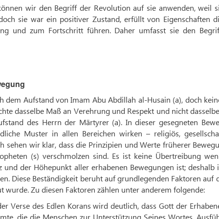
nnen wir den Begriff der Revolution auf sie anwenden, weil si
ch sie war ein positiver Zustand, erfüllt von Eigenschaften di
ng und zum Fortschritt führen. Daher umfasst sie den Begrif
ewegung
h dem Aufstand von Imam Abu Abdillah al-Husain (a), doch kein
reichte dasselbe Maß an Verehrung und Respekt und nicht dassel
stand des Herrn der Märtyrer (a). In dieser gesegneten Bew
dliche Muster in allen Bereichen wirken – religiös, gesellschaf
ich sehen wir klar, dass die Prinzipien und Werte früherer Bewe
opheten (s) verschmolzen sind. Es ist keine Übertreibung wen
z und der Höhepunkt aller erhabenen Bewegungen ist; deshalb i
ben. Diese Beständigkeit beruht auf grundlegenden Faktoren auf
 wurde. Zu diesen Faktoren zählen unter anderem folgende:
der Verse des Edlen Korans wird deutlich, dass Gott der Erhaben
mmte, die die Menschen zur Unterstützung Seines Wortes, Ausfü