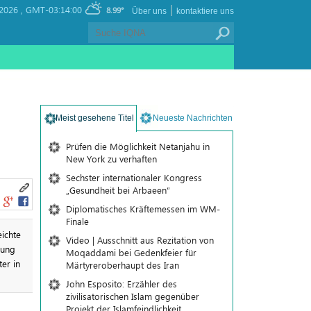
|
2026 ,
GMT-03:14:00
8.99°
Über uns
kontaktiere uns
Meist gesehene Titel
Neueste Nachrichten
Prüfen die Möglichkeit Netanjahu in
New York zu verhaften
Sechster internationaler Kongress
„Gesundheit bei Arbaeen“
Diplomatisches Kräftemessen im WM-
Finale
ichte
Video | Ausschnitt aus Rezitation von
rung
Moqaddami bei Gedenkfeier für
er in
Märtyreroberhaupt des Iran
John Esposito: Erzähler des
zivilisatorischen Islam gegenüber
Projekt der Islamfeindlichkeit