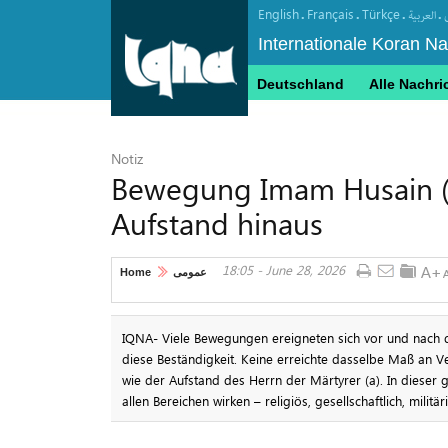
English
Français
Türkçe
.
.
.
.
العربیة
Internationale Koran N
Deutschland
Alle Nachri
Notiz
Bewegung Imam Husain (a
Aufstand hinaus
18:05 - June 28, 2026
Home
عمومی
IQNA- Viele Bewegungen ereigneten sich vor und nach d
diese Beständigkeit. Keine erreichte dasselbe Maß an
wie der Aufstand des Herrn der Märtyrer (a). In dieser 
allen Bereichen wirken – religiös, gesellschaftlich, milit