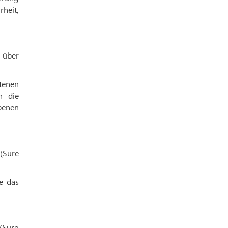
heit,
g über
ltenen
h die
abenen
(Sure
e das
 (Sure