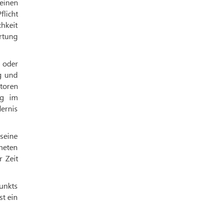
einen
flicht
chkeit
rtung
 oder
ng und
toren
ng im
dernis
 seine
pheten
r Zeit
punkts
st ein