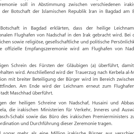
eremonie soll in Abstimmung zwischen verschiedenen iraki
er der Botschaft der Islamischen Republik Iran in Bagdad am 8.
otschaft in Bagdad erklärten, dass der heilige Leichna
onalen Flughafen von Nadschaf in den Irak gebracht wird. Bei d
en sowie religiöse, gesellschaftliche und politische Persönlich
 offizielle Empfangszeremonie wird am Flughafen von Nad
gen Schrein des Fürsten der Gläubigen (a) überführt, damit
halten wird. Anschließend wird der Trauerzug nach Kerbela al‑M
ion mit breiter Beteiligung der Bürger wird im Bereich zwisch
tattfinden. Am Ende wird der Leichnam erneut zum Flughafe
Stadt Maschhad überführt.
gen der heiligen Schreine von Nadschaf, Husaini und Abbasi
a, die irakischen Ministerien für Verkehr, Inneres und Auswä
 asch‑Schabi sowie das Büro des irakischen Premierministers z
oordination und Durchführung dieser Zeremonie tragen.
 sogar mehr als eine Million irakische Bürger aus verschie