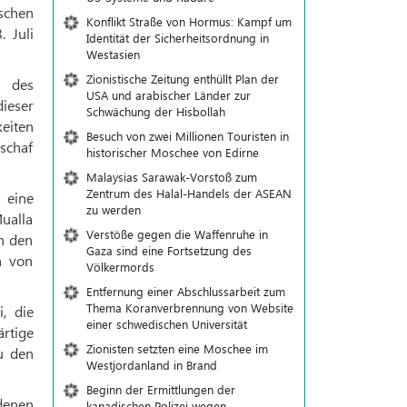
schen
Konflikt Straße von Hormus: Kampf um
 Juli
Identität der Sicherheitsordnung in
Westasien
Zionistische Zeitung enthüllt Plan der
m des
USA und arabischer Länder zur
ieser
Schwächung der Hisbollah
keiten
Besuch von zwei Millionen Touristen in
schaf
historischer Moschee von Edirne
Malaysias Sarawak-Vorstoß zum
Zentrum des Halal-Handels der ASEAN
 eine
zu werden
ualla
Verstöße gegen die Waffenruhe in
en den
Gaza sind eine Fortsetzung des
n von
Völkermords
Entfernung einer Abschlussarbeit zum
Thema Koranverbrennung von Website
, die
einer schwedischen Universität
rtige
Zionisten setzten eine Moschee im
u den
Westjordanland in Brand
Beginn der Ermittlungen der
denen
kanadischen Polizei wegen