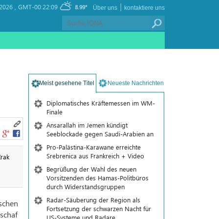
|
 2026 ,
GMT-00:22:09
8.99°
Über uns
kontaktiere uns
Meist gesehene Titel
Neueste Nachrichten
Diplomatisches Kräftemessen im WM-
Finale
Ansarallah im Jemen kündigt
Seeblockade gegen Saudi-Arabien an
Pro-Palästina-Karawane erreichte
Srebrenica aus Frankreich + Video
Irak
Begrüßung der Wahl des neuen
Vorsitzenden des Hamas-Politbüros
durch Widerstandsgruppen
Radar-Säuberung der Region als
schen
Fortsetzung der schwarzen Nacht für
schaf
US-Systeme und Radare