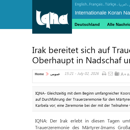
English
Français
Türkçe
.
.
.
.
العربیة
Internationale Koran N
Deutschland
Alle Nachri
Irak bereitet sich auf Tra
Oberhaupt in Nadschaf u
15:21 - July 02, 2026
Home
عمومی
IQNA- Gleichzeitig mit dem Beginn umfangreicher Koordin
auf Durchführung der Trauerzeremonie für den Märtyrer
Karbela vor; eine Zeremonie bei der mit der Teilnahme 
IQNA: Der Irak erlebt in diesen Tagen umf
Trauerzeremonie des Märtyrer‑Imams Großa