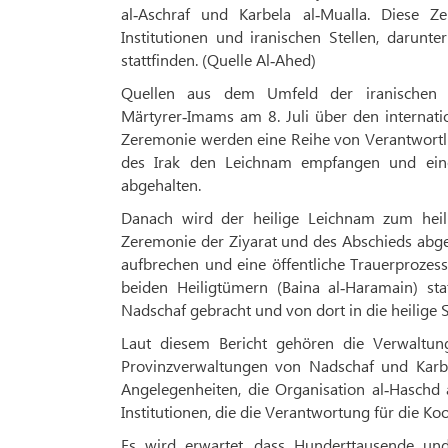
al‑Aschraf und Karbela al‑Mualla. Diese Z
Institutionen und iranischen Stellen, darunt
stattfinden. (Quelle Al‑Ahed)
Quellen aus dem Umfeld der iranischen B
Märtyrer‑Imams am 8. Juli über den internati
Zeremonie werden eine Reihe von Verantwortlich
des Irak den Leichnam empfangen und eine
abgehalten.
Danach wird der heilige Leichnam zum heili
Zeremonie der Ziyarat und des Abschieds abge
aufbrechen und eine öffentliche Trauerprozess
beiden Heiligtümern (Baina al‑Haramain) s
Nadschaf gebracht und von dort in die heilige 
Laut diesem Bericht gehören die Verwaltun
Provinzverwaltungen von Nadschaf und Karbel
Angelegenheiten, die Organisation al‑Haschd
Institutionen, die die Verantwortung für die K
Es wird erwartet, dass Hunderttausende und