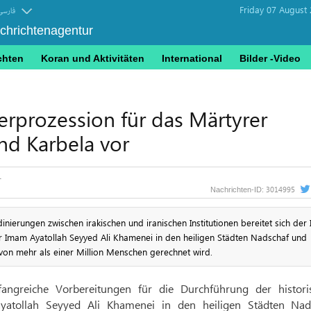
Friday 07 August
فارسی
achrichtenagentur
chten
Koran und Aktivitäten
International
Bilder -Video
uerprozession für das Märtyrer
nd Karbela vor
3014995
Nachrichten-ID:
ierungen zwischen irakischen und iranischen Institutionen bereitet sich der 
 Imam Ayatollah Seyyed Ali Khamenei in den heiligen Städten Nadschaf und
von mehr als einer Million Menschen gerechnet wird.
angreiche Vorbereitungen für die Durchführung der histori
yatollah Seyyed Ali Khamenei in den heiligen Städten Nad