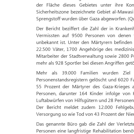
der Fläche dieses Gebietes unter ihre Ko
Sicherheitszone bezeichnete Gebiet al-Mawa
Sprengstoff wurden über Gaza abgeworfen. (Que
Der Bericht beziffert die Zahl der in Krank
Vermissten auf 9500 Personen von denen v
unbekannt ist. Unter den Märtyrern befinden
22.500 Väter, 1700 Angehörige des medizinis
Mitarbeiter der Stadtverwaltung sowie 2800 Po
mehr als 928 Sportler bei diesen Angriffen getö
Mehr als 39.000 Familien wurden Ziel 
Personenstandsregistern gelöscht und 6020 F
55 Prozent der Märtyrer des Gaza-Krieges 
Personen, darunter 164 Kinder infolge von
Luftabwürfen von Hilfsgütern und 28 Personen,
Der Bericht meldet zudem 12.000 Fehlgebu
Versorgung so wie Tod von 43 Prozent der Nie
Das genannte Büro gab die Zahl der Verletzt
Personen eine langfristige Rehabilitation b