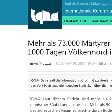
English
Français
Türkçe
.
.
.
.
العربیة
Internationale Koran N
Deutschland
Alle Nachri
Mehr als 73.000 Märtyrer
1000 Tagen Völkermord i
10:11 - July 06, 2026
Home
عمومی
IQNA- Das staatliche Informationsbüro im Gazastreifen 
das Volk Palästinas die neuesten Statistiken über die me
IQNA: Laut diesem Bericht sind mehr als 2
ethnischer Säuberung ausgesetzt. Mehr als 90 
des zionistischen Regimes brachte durch Bod