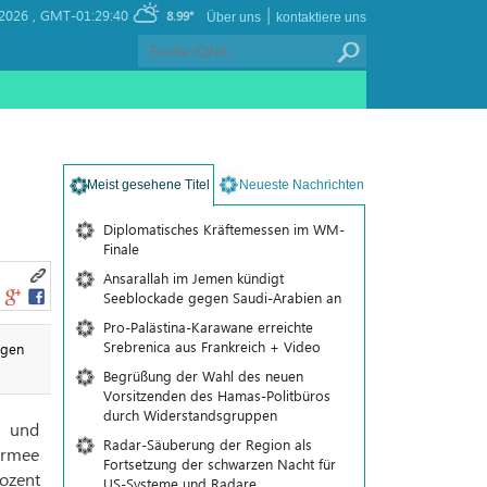
|
2026 ,
GMT-01:29:40
8.99°
Über uns
kontaktiere uns
Meist gesehene Titel
Neueste Nachrichten
Diplomatisches Kräftemessen im WM-
Finale
Ansarallah im Jemen kündigt
Seeblockade gegen Saudi-Arabien an
Pro-Palästina-Karawane erreichte
Srebrenica aus Frankreich + Video
egen
Begrüßung der Wahl des neuen
Vorsitzenden des Hamas-Politbüros
durch Widerstandsgruppen
r und
Radar-Säuberung der Region als
 Armee
Fortsetzung der schwarzen Nacht für
ozent
US-Systeme und Radare