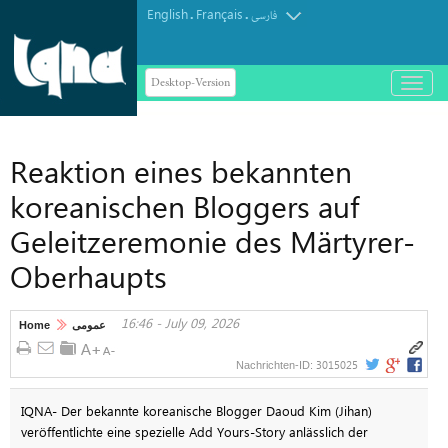
English
Français
.
.
فارسی
Desktop-Version
باز
و
بسته
کردن
Reaktion eines bekannten
منو
koreanischen Bloggers auf
Geleitzeremonie des Märtyrer-
Oberhaupts
16:46 - July 09, 2026
Home
عمومی
3015025
Nachrichten-ID:
IQNA- Der bekannte koreanische Blogger Daoud Kim (Jihan)
veröffentlichte eine spezielle Add Yours-Story anlässlich der