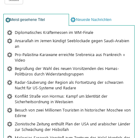
Meist gesehene Titel
Neueste Nachrichten
Diplomatisches Kräftemessen im WM-Finale
Ansarallah im Jemen kündigt Seeblockade gegen Saudi-Arabien
an
Pro-Palästina-Karawane erreichte Srebrenica aus Frankreich +
Video
Begrüßung der Wahl des neuen Vorsitzenden des Hamas-
Politbüros durch Widerstandsgruppen
Radar-Säuberung der Region als Fortsetzung der schwarzen
Nacht für US-Systeme und Radare
Konflikt Straße von Hormus: Kampf um Identität der
Sicherheitsordnung in Westasien
Besuch von zwei Millionen Touristen in historischer Moschee von
Edirne
Zionistische Zeitung enthüllt Plan der USA und arabischer Länder
zur Schwächung der Hisbollah
Malaysias Sarawak-Vorstoß zum Zentrum des Halal-Handels der