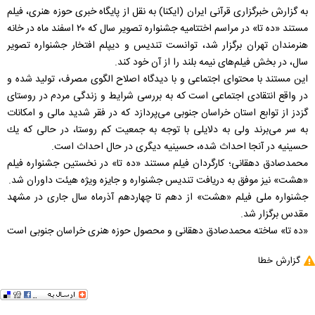
به گزارش خبرگزاری قرآنی ايران (ايكنا) به نقل از پايگاه خبری حوزه هنری، فيلم
مستند «ده تا» در مراسم اختتاميه جشنواره تصوير سال كه ۲۰ اسفند ماه در خانه
هنرمندان تهران برگزار شد، توانست تنديس و ديپلم افتخار جشنواره تصوير
سال، در بخش فيلم‌های نيمه بلند را از آن خود كند.
اين مستند با محتوای اجتماعی و با ديدگاه اصلاح الگوی مصرف، توليد شده و
در واقع انتقادی اجتماعی است كه به بررسی شرايط و زندگی مردم در روستای
گزدز از توابع استان خراسان جنوبی می‌پردازد كه در فقر شديد مالی و امكانات
به سر می‌برند ولی به دلايلی با توجه به جمعيت كم روستا، در حالی كه يك
حسينيه در آنجا احداث شده، حسينيه ديگری در حال احداث است.
محمدصادق دهقانی؛ كارگردان فيلم مستند «ده‌ تا» در نخستين جشنواره فيلم
«هشت» نيز موفق به دريافت تنديس جشنواره و جايزه ويژه هيئت داوران شد.
جشنواره ملی فيلم «هشت» از دهم تا چهاردهم آذرماه سال جاری در مشهد
مقدس برگزار شد.
«ده تا» ساخته محمد‌صادق دهقانی و محصول حوزه هنری خراسان جنوبی است
گزارش خطا