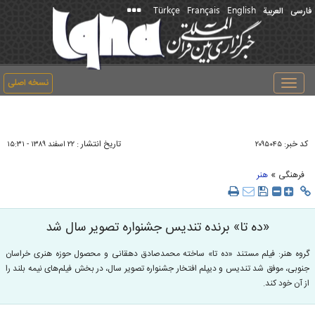
Türkçe
Français
English
فارسی
العربیة
نسخه اصلی
Toggle
navigation
کد خبر:
تاریخ انتشار :
۲۰۹۵۰۴۵
۲۲ اسفند ۱۳۸۹ - ۱۵:۳۱
»
فرهنگی
هنر
«ده تا» برنده تنديس جشنواره تصوير سال شد
گروه هنر: فيلم مستند «ده تا» ساخته محمدصادق دهقانی و محصول حوزه هنری خراسان
جنوبی، موفق شد تنديس و ديپلم افتخار جشنواره تصوير سال، در بخش فيلم‌های نيمه بلند را
از آن خود كند.