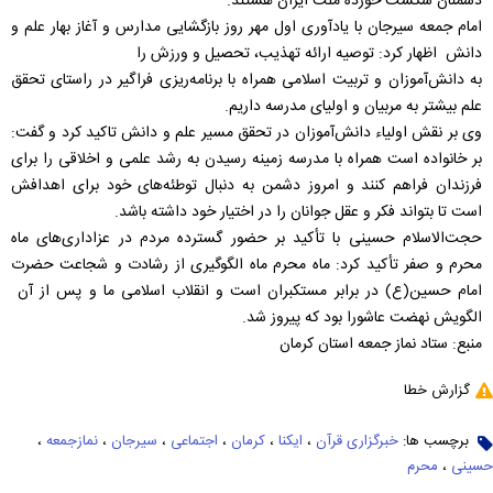
دشمنان شکست خورده ملت ایران هستند.
امام جمعه سیرجان با یادآوری اول مهر روز بازگشایی مدارس و آغاز بهار علم و
دانش اظهار کرد: توصیه ارائه تهذیب، تحصیل و ورزش را
به دانش‌آموزان و تربیت اسلامی همراه با برنامه‌ریزی فراگیر در راستای تحقق
علم بیشتر به مربیان و اولیای مدرسه داریم.
وی بر نقش اولیاء دانش‌آموزان در تحقق مسیر علم و دانش تاکید کرد و گفت:
بر خانواده است همراه با مدرسه زمینه رسیدن به رشد علمی و اخلاقی را برای
فرزندان فراهم کنند و امروز دشمن به دنبال توطئه‌های خود برای اهدافش
است تا بتواند فکر و عقل جوانان را در اختیار خود داشته باشد.
حجت‌الاسلام حسینی با تأکید بر حضور گسترده مردم در عزاداری‌های ماه
محرم و صفر تأکید کرد: ماه محرم ماه الگوگیری از رشادت و شجاعت حضرت
امام حسین(ع) در برابر مستکبران است و انقلاب اسلامی ما و پس از آن
الگویش نهضت عاشورا بود که پیروز شد.
منبع: ستاد نماز جمعه استان کرمان
گزارش خطا
برچسب ها:
خبرگزاری قرآن
،
ایکنا
،
کرمان
،
اجتماعی
،
سیرجان
،
نمازجمعه
،
حسینی
،
محرم