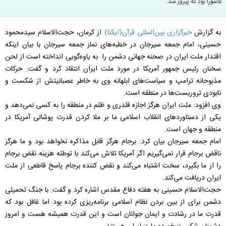
عاشورا بود که پیروز شد.
به گزارش
خبرگزاری بین‌المللی قرآن(ایکنا)
از کرمان، حجت‌الاسلام سیدمحمود
حسینی، امام جمعه سیرجان در خطبه‌های نماز جمعه سیرجان با بیان اینکه
اقتدار ملت ایران در صحنه جهانی دشمن را به یاوه‌گویی انداخته است از لحن
سخنان رئیس جمهور آمریکا در مورد ملت ایران انتقاد کرد و گفت: حرکات
مذبوحانه ترامپ و سیاست‌های ابلهانه وی به خاطر عصبانیتش از شکست و
نابودی تروریست‌ها در منطقه است.
وی افزود: ملت ایران هرگز اجازه قلدری و ظلم در منطقه را به کسی نمی‌دهد و
یکی از دستاوردهای انقلاب اسلامی ما بر ملا کردن قدرت پوشالی آمریکا در
منطقه و جهان است.
امام جمعه سیرجان بیان کرد: برجام هرگز قابل مذاکره نخواهد بود و ما هرگز
ناقض برجام قرار نمی‌گیریم اگر آمریکا تلاش می‌کند با توطئه هزینه نقض برجام
را از ما بگیرد، سخت اشتباه می‌کند و نقض کننده برجام پاسخ قاطعی از ملت
ایران دریافت می‌کند.
حجت‌الاسلام حسینی به هفته دفاع مقدس اشاره کرد و گفت: با جنگ تحمیلی
دشمن برای از بین بردن نظام اسلامی برنامه‌ریزی کرده بود اما غافل بود که
قدرت ما در رشادت و ایمان جوانان است و این قدرت همیشه هست و امروز