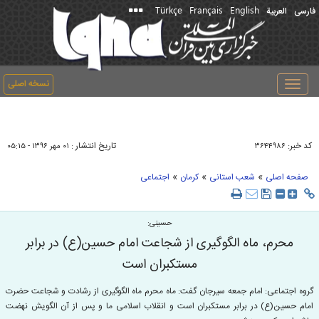
Türkçe
Français
English
فارسی
العربیة
نسخه اصلی
Toggle
navigation
کد خبر:
تاریخ انتشار :
۳۶۴۴۹۸۶
۰۱ مهر ۱۳۹۶ - ۰۵:۱۵
»
»
»
صفحه اصلی
شعب استانی
کرمان
اجتماعی
حسینی:
محرم، ماه الگوگیری از شجاعت امام حسین(ع) در برابر
مستکبران است
گروه اجتماعی: امام جمعه سیرجان گفت: ماه محرم ماه الگوگیری از رشادت و شجاعت حضرت
امام حسین(ع) در برابر مستکبران است و انقلاب اسلامی ما و پس از آن الگویش نهضت