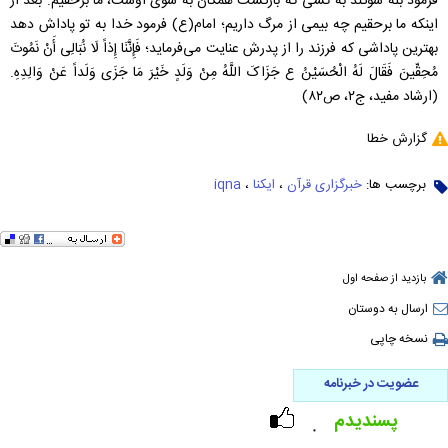
فرمود بله سوگند به کسى که بازگشت همگان به سوی اوست، ما برحقیم. بعد از
اینکه ما برحقیم چه بیمى از مرگ داریم؛ امام(ع) فرمود خدا به تو پاداش دهد
بهترین پاداشى که فرزند را از پدرش عنایت مى‌‏فرماید؛ فَإِنَّنَا إِذاً لَا نُبَالِی أَنْ نَمُوتَ‏
مُحِقِّینَ‏ فَقَالَ لَهُ الْحُسَیْنُ ع جَزَاکَ اللَّهُ مِنْ وَلَدٍ خَیْرَ مَا جَزَى وَلَداً عَنْ وَالِدِهِ.
(ارشاد مفید، ج۲، ص۸۲)
گزارش خطا
برچسب ها:
خبرگزاری قرآن
،
ایکنا
،
iqna
بازدید از صفحه اول
ارسال به دوستان
نسخه چاپی
عضویت در خبرنامه
پسندیدم
۰