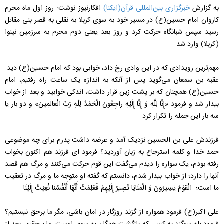
به گزارش
خبرگزاری بین‌المللی قرآن(ایکنا)
افکارنیوز نوشت: روز اول ماه محرم
کاروان امام حسین(ع) در مسیر خود به سوی کربلا به نقلی به قصر بنی مقاتل
رسید سپس شبانگاه حرکت کرد و روز بعد یعنی دوم محرم به سرزمین نینوا
(کربلا) وارد شد.
مهم‌ترین رویدادی که در این وادی رخ داد، خوابی بود که امام حسین(ع) دید.
عقبه بن سمعان مى‌‏گوید پس از آنکه به اندازه یک ساعت راه رفتیم، امام
حسین(ع) همچنان که بر پشت زین قرار داشت، اندکى خوابید و بعد از خواب
بیدار شد و فرمود «إِنَّا لِلَّهِ وَ إِنَّا إِلَیْهِ راجِعُونَ‏ الْحَمْدُ لِلَّهِ رَبِّ الْعالَمِینَ»‏ و دو بار یا
سه بار این جمله را تکرار کرد.
فرزندش على بن الحسین نزدیک آمد و عرضه داشت پدرم براى چه موضوعى
حمد خدا و کلمه استرجاع به زبان آوردید؟ فرمود اى فرزند هم اکنون بخواب
رفته بودم، یک سواره را دیدم مى‌گفت این قوم حرکت مى‌‏کنند و مرگ هم قصد
آنها را دارد؛ از خواب بیدار شدم، دانستم که گفته او متوجه ما و مرگ در تعقیب
ما است؛ الْقَوْمُ یَسِیرُونَ وَ الْمَنَایَا تَصِیرُ إِلَیْهِمْ فَعَلِمْتُ أَنَّهَا أَنْفُسُنَا نُعِیَتْ إِلَیْنَا.
على اکبر(ع) فرمود همواره از گزند روزگار در امان باشى، مگر ما برحق نیستیم؟