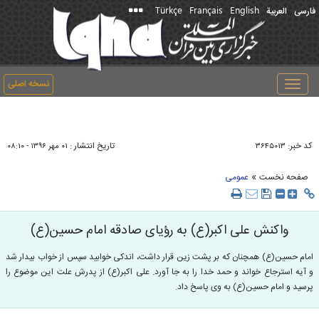
Türkçe
Français
English
فارسی
العربیة
نسخه اصلی
Toggle
navigation
کد خبر:
تاریخ انتشار :
۳۶۴۵۰۱۳
۰۱ مهر ۱۳۹۶ - ۰۸:۱۰
»
صفحه نخست
عمومی
واکنش علی اکبر(ع) به رؤیای صادقه امام حسین(ع)
امام حسین(ع) همچنان که بر پشت زین قرار داشت، اندکى خوابید سپس از خواب بیدار شد
و آیه استرجاع خواند و حمد خدا را به جا آورد. علی اکبر(ع) از پدرش علت این موضوع را
پرسید و امام حسین(ع) به وی پاسخ داد.