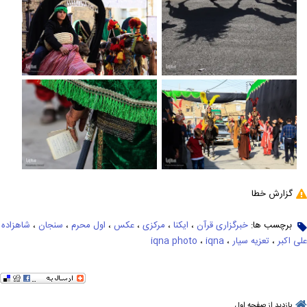
گزارش خطا
برچسب ها:
خبرگزاری قرآن
،
ایکنا
،
مرکزی
،
عکس
،
اول محرم
،
سنجان
،
شاهزاده
علی اکبر
،
تعزیه سیار
،
iqna
،
iqna photo
بازدید از صفحه اول