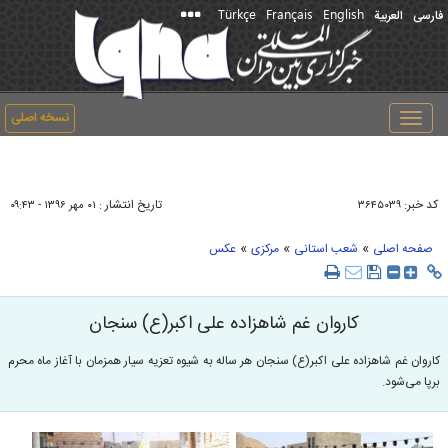
Türkçe
Français
English
فارسی
العربیة
نسخه اصلی
Toggle
navigation
کد خبر:
تاریخ انتشار :
۳۶۴۵۰۳۹
۰۱ مهر ۱۳۹۶ - ۰۹:۴۳
»
»
»
صفحه اصلی
شعب استانی
مرکزی
عکس
کاروان غم شاهزاده علی اکبر(ع) سنجان
کاروان غم شاهزاده علی اکبر(ع) سنجان هر ساله به شیوه تعزیه سیار همزمان با آغاز ماه محرم
برپا می‌شود.