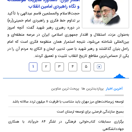
اقتدار ایران؛ دستاورد مدیریت هوشمندانه
و نگاه راهبردی امامین انقلاب
حجت‌الاسلام والمسلمین قاسم عبدالهی با تأکید
بر تداوم خط فکری و راهبردی امام خمینی(ره)
در دوره رهبری رهبر شهید گفت: آنچه امروز
به‌عنوان عزت، استقلال و اقتدار جمهوری اسلامی ایران در عرصه منطقه‌ای و
بین‌المللی شناخته می‌شود، نتیجه استمرار همان منظومه فکری است که امام
راحل بنیان گذاشتند و رهبر شهید با صبر، تدبیر، ایمان و اتکای به مردم آن را در
یکی از حساس‌ترین مقاطع تاریخ انقلاب تثبیت و تعمیق کردند.
۱
۲
۳
۴
۵
آخرین اخبار
پربازدیدترین ها
پربحث ترین عناوین
توسعه زیرساخت‌های مرز مهران باید متناسب با ظرفیت ۸ میلیون تردد سالانه باشد
بسیج سازندگی فرصتی برای توسعه لرستان است
برگزاری مسابقات کتاب‌خوانی فرهنگی در لشگر ۸۴ خرم‌آباد با همکاری
جهاددانشگاهی