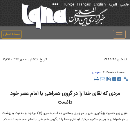
Türkçe
Français
English
فارسی
العربیة
نسخه اصلی
Toggle
navigation
کد خبر:
تاریخ انتشار :
۳۶۴۵۱۴۵
۰۱ مهر ۱۳۹۶ - ۱۱:۳۴
»
صفحه نخست
عمومی
مردی که لقای خدا را در گروی همراهی با امام عصر خود
دانست
«بُریر بن خضیر» بزرگ‏ترین خیر را در یاری رساندن به امام حسین(ع) می‎دید و مغفرت و بهشت
را در همراهی با وی جستجو می‎کرد. او لقای خدا را در گروی همراهی با امام عصر خود دانست.