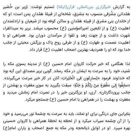
به گزارش
خبرگزاری بین‌المللی قرآن(ایکنا)
تسنیم نوشت: بُرَیر بن خُضَیر
هَمْدانی مِشْرَقی منسوب به مِشرَق، شاخه‌ای از قبیلة هَمْدانِ یمن است؛ او که
از خاندان بنی مشرق از قبیله هَمْدانِ و ساکن کوفه بود از شیعیان و ارادتمندان
اهل‎بیت (ع) و از تابعین امیرالمؤمنین (ع) محسوب می‎شد. بریر به سیدالقراء
شهرت داشت و از جهت زهد و تقوا از سرآمدان دوران بود. همراهی او با
اهل‎بیت عصمت و طهارت (ع) و از طرفی روح پاک و بزرگش محبتی از جانب
خدا بود که او را هم‎ردیف بهترین اصحاب اهل‎بیت (ع) قرار داد.
لذا هنگامی که خبر حرکت کاروان امام حسین (ع) از مدینه بسوی مکه را
شنید، خود را به سرعت به ایشان در مکه رساند. گویی بریر مصداق این آیه بود
که خداوند فرمود «یُسارِعُون َفِی الْخَیْراتِ؛ آنان در کار خیر سرعت می‌گیرند».
«سابِقُوا إِلى ‏مَغْفِرَةٍ مِنْ رَبِّکُمْ وَ جَنَّةٍ؛ سبقت بگیرید به سوی مغفرت و بهشتی از
جانب پروردگارتان». آری، او بزرگ‏ترین خیر را در نصرت امام زمانش می‎دید و
مغفرت و بهشت را در همراهی با امام حسین (ع) جستجو می‎کرد.
بنابراین جای درنگی برای او نماند، باید به سرعت به چشمۀ نور می‌رسید و خود
را از آن چشمه سیراب می‎کرد و از لحظه به لحظۀ همراهی با کاروان حسینی
بهره می‎برد. او در اوایل ذی‎الحجه ودر مکه به جمع اصحاب و یاران امام(ع)