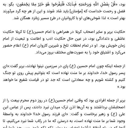
بود، «قُلْ بِفَضْلِ اللَّهِ وَبِرَحْمَتِهِ فَبِذَلِکَ فَلْیَفْرَحُوا هُوَ خَیْرٌ مِمَّا یَجْمَعُونَ؛ بگو: به
فضل و رحمت خداست که [مؤمنان‏] باید شاد شوند و این از هر چه گرد می‏آورند
بهتر است‏.» لذا شوخی‌های او با کاروانیان در طیّ مسیر زبانزد همگان شد.
حکایت بریر و سایر اصحاب کربلا در همراهی با امام حسین(ع) تا کربلا حکایت
عاشقی و دلدادگی بود، در عین حال حکایت ادب و اطاعت و تبعیت از امام
زمان خویش بود. او در تمام لحظات تلخ و شیرین کاروان امام (ع) اعلام حضور
می‌کرد و اشتیاق خود را به صورت‌های مختلف بروز می‌داد.
از جمله اینکه چون امام حسین (ع) پای در سرزمین نینوا نهادند، بریر گفت:‌«ای
پسر رسول خدا، خداوند بر ما منت نهاده است که بتوانیم پیش روی تو جنگ
کنیم و کشته شویم و چه سعادتی است که جد تو در قیامت شفیع ما خواهد
بود.»
بریر از جمله افرادی بود که وقتی امام حسین(ع) در روز دوم محرم بیعت را از
اصحابشان برداشتند و به آن‌ها اذن ترک میدان نبرد دادند، پس از عباس ابن
علی (ع) و زهیر برخاست و گفت: «ای فرزند رسول خدا! خداوند به واسطۀ
وجود شما بر ما منت نهاده است، به درستی که ما در رکاب شما نبرد می‌کنیم، تا