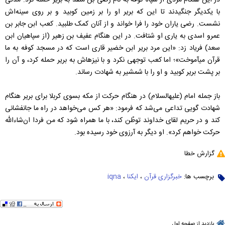
در این هنگام مردی از سپاه کوفه به نام رضی بن منقذ به بریر حمله کرد. مدتی
با یکدیگر جنگیدند تا این که بریر او را بر زمین کوبید و بر روی سینه‌اش
نشست. رضی یاران خود را فرا خواند و از آنان کمک طلبید. کعب ابن جابر بن
عمرو اسدی به یاری او شتافت. در این هنگام عفیف بن زهیر (از سپاهیان ابن
سعد) فریاد زد: «این مرد بریر ابن خضیر قاری است که در مسجد کوفه به ما
قرآن می­آموخت»؛ اما کعب توجهی نکرد و با نیزه­اش به بریر حمله کرد، و آن را
بر پشت بریر کوبید و او را با شمشیر به شهادت رساند.
باز جمله امام (علیه‎السلام) در هنگام حرکت از مکه بسوی کربلا برای بریر هنگام
شهادت گویی تداعی می‌شد که فرمود: «هر کس می‌خواهد در راه ما جانفشانی
کند و در حریم لقای خداوند توطّن کند، با ما همراه شود که من فردا ان‌شاءالله
حرکت خواهم کرد». او دیگر به آرزوی خود رسیده بود.
گزارش خطا
برچسب ها:
خبرگزاری قرآن
،
ایکنا
،
iqna
بازدید از صفحه اول