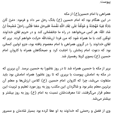
پیوست.
همراهی با امام حسین(ع) از مکه
در این هنگام بود که امام حسین (ع) بانگ رحل سر داد و فرمود: «مَنْ کَانَ
بَاذِلًا فِینَا مُهْجَتَهُ وَ مُوَطِّناً عَلَى لِقَاءِ اللَّهِ نَفْسَهُ فلیرحل مَعَنا فَاِنَّنِی راحِلٌ مُصْبِحاً اِنْ
شاءَ اللّهُ؛ هر کس می‌خواهد در راه ما جانفشانی کند و در حریم لقای خداوند
توطّن کند، با ما همراه شود که من فردا ان‌شاءالله حرکت خواهم کرد». بریر که
لقای خداوند را در گروی همراهی با امام معصوم یافته بود، جزو اولین کسانی
بود که دعوت امام زمانش را اجابت کرد و صبحگاهان همراه با کاروان امام
حسین (ع) بسوی کربلا رهسپار شد.
بریر از مکه با حسین همراه شد تا در روز عاشورا به حسین برسد. آن بریری که
در مکه به امامش پیوست با بریری که تا روز عاشورا همراه امامش بود باید
متفاوت می‌شد، چرا که کاروان امام حسین (ع) کلاس ارزش‌ها و معلم آن
برترین معلم بشر بود و شاگردان این مکتب روز به روز مورد تعلیم و تربیت این
معلم قرار می‌گرفتند، لذا معرفت‌شان نسبت به امام (ع) روز به روز بیشتر و
بیشتر می‌شد.
وی از فضل و رحمتی که خداوند به او عطا کرده بود بسیار شادمان و مسرور