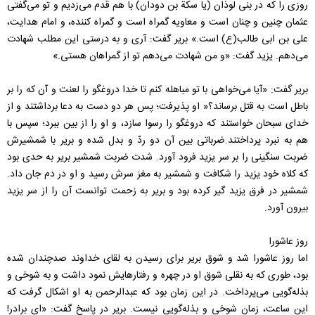
روزی را که در بنی لوذان (یا سکة بن دودان) با هم قدم می‌زدیم و تو می‌گفتی
عثمان چنین و چنان است و معاویه گمراه است و گمراه کننده، و امام هدایت،
علی بن ابی طالب(ع) است.» بریر گفت: آری و به درستی این مطلب شهادت
می‌دهم. یزید گفت: «‌و من شهادت می‌دهم تو از گمراهان هستی.‌»
بریر گفت: «‌آیا می‌خواهی با تو مباهله کنم تا خدا دروغگو را لعنت و آن که را بر
باطل است به قتل برساند؟‌« او پذیرفت؛ پس هر دو دست به دعا برداشتند و از
خدای سبحان خواستند که دروغگو را رسوا سازد، و او را از بین ببرد؛ سپس با
هم به نبرد پرداختند.ضرباتی بین آن دو ردّ و بدل شده و بریر با شمشیرش
ضربت سنگینی را بر سر یزید فرود آورد. شدت ضربت شمشیر بریر به حدی بود
که کلاه خود یزید را شکافت و شمشیر به مغز سرش رسید و او در دم جان داد.
شمشیر در فرق یزید گیر کرده بود و بریر به زحمت توانست آن را از سر یزید
بیرون آورد.
روز عاشورا
اما روز عاشورا شد و شوق بریر برای رسیدن به لقای خداوند صدچندان شده
بود، طوری که به نقلی شوق او در چهره و رفتارهایش نمود داشت و به شوخی و
بذله‌گویی می‌پرداخت. در این زمان بود که عبدالرحمن به او اشکال گرفت که
این ساعت، زمان شوخی و بذله­‌گویی نیست. بریر در پاسخ گفت: «ای برادر!