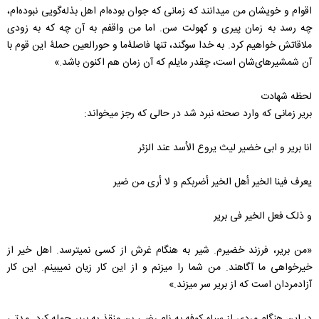
اقوام و خویشان من می­دانند که زمانی که جوان بوده­‌ام اهل بذله‌گویی نبوده‌­ام،
چه رسد به زمان پیری و کهولت سن. اما من واقفم به آن چه که به زودی
ملاقاتش خواهیم کرد. به خدا سوگند، تنها فاصلۀما و حورالعین حملۀ این قوم با
آن شمشیرهای‌شان است، چقدر مایلم که آن زمان هم اکنون باشد.»
لحظه شهادت
بریر زمانی که وارد صحنه نبرد شد در حالی که رجز می­خواند:
انا بریر و ابی خضیر لیث یروع الأسد عند الزئر
یعرف فینا الخیر أهل الخیر أضربکم و لا أری من ضیر
و ذلک فعل الخیر فی بریر
«من بریر، فرزند خضیرم. شیر به هنگام غرش از کسی نمی­ترسد. اهل خیر از
خیرخواهی ما آگاهند. من شما را می­زنم و از این کار زیان نمی­بینم. این کار
آزادمردان است که از بریر سر می­زند.»