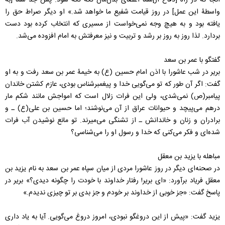
آنجا که در راه [دفاع از]شما اعضای بدن‌مان تکه تکه شود. پس جد شما [به
واسطۀ این عمل] در روز قیامت شفیع ما خواهد شد.» او دیگر صراط حق را
یافته بود و به هیچ وجه نمی‌خواست از مسیری که انتخاب کرده بود دست
بردارد. لذا روز به روز بر رشد و تربیت و نیز معرفتش به امام افزوده می‌شد.
گفتگو با عمر بن سعد
بریر در شب عاشورا با اذن امام حسین (ع)‌ به خیمۀ عمر بن سعد رفت و به او
گفت: اگر آن طور که تو می‌گویی خدا و پیغمبرشناس بودی، عازم کشتن خاندان
پیامبر(ص) نمی‌شدی، ولی این فرات زلال است که امواجش مانند شکم مار
درهم می‌پیچد و حیوانات عراق از آن می‌نوشند؛ اما حسین بن علی(ع) ـ و
برادران و زنان و خاندانش ـ از تشنگی می‌میرند. تو مانع نوشیدن آب فرات
شده‌ای و فکر می‌کنی که خدا و رسول او را می‌شناسی؟
مباهله با یزید بن معقل
در صحنه‌ای دیگر در روز عاشورا مردی از میان سپاه عمر بن سعد به نام یزید بن
معقل فریاد برآورد: «‌ای بریر! رفتار خداوند با خودت را چگونه دیدی؟‌» بریر در
پاسخ گفت: «‌جز خوبی از خداوند بر خودم و جز بدی بر تو چیزی ندیدم.‌»
یزید گفت: «‌پیش از این دروغگو نبودی، امروز دروغ می‌گویی. آیا به یاد داری