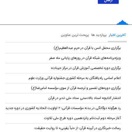
آخرین اخبار
پربازدید ها
پربحث ترین عناوین
برگزاری محفل انس با قرآن در حرم عبدالعظیم(ع)
ویژه‌برنامه‌های شبکه قرآن در روزهای پایانی ماه صفر
برگزاری دوره تخصصی آموزش قرآن در مرکز «بینات»
اعلام اسامی راه‌یافتگان به مرحله کشوری جشنواره قرآنی وزارت علوم
برگزاری دوره‌های تفسیر و ترجمه قرآن از سوی مؤسسه امام‌رضا(ع)
انتشار کتابچه اسناد بالادستی ستاد ملی تدبر در قرآن
رد هرگونه دوگانگی در بدنه مؤسسات قرآنی؛ ۲ اولویت اتحادیه کشوری در دوره جدید
آغاز مرحله دوم ثبت‌نام‌ پانزدهمین دوره طرح ملی تلاوت
رسالت خبرنگاری در آیینه قرآن؛ از «نبأ یقینی» تا روایت حقیقت