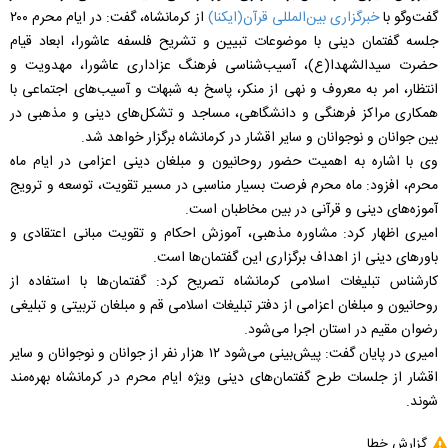
گفت‌وگو با
خبرگزاری بین‌المللی قرآن(ایکنا)
از کرمانشاه، گفت: در ایام محرم ۲۰۰
جلسه گفتمان دینی با موضوعات تبیین و تشریح فلسفه عاشورا، ابعاد قیام
حضرت سیدالشهدا(ع)، آسیب‌شناسی فرهنگ عزاداری عاشورا، مهدویت و
انتظار، امر به معروف و نهی از منکر، پاسخ به شبهات و آسیب‌های اجتماعی با
همکاری مراکز فرهنگی و دانشگاهی، مساجد و تشکل‌های دینی و مذهبی در
بین جوانان و نوجوانان و سایر اقشار در کرمانشاه برگزار خواهد شد.
وی با اشاره به اهمیت حضور روحانیون و مبلغان دینی اعزامی در ایام ماه
محرم، افزود: ماه محرم فرصت بسیار مناسبی در مسیر تقویت، توسعه و ترویج
آموزه‌های دینی و قرآنی در بین مخاطبان است.
امیری اظهار کرد: مشاوره مذهبی، آموزش احکام و تقویت مبانی اعتقادی و
باورهای دینی از اهداف برگزاری این گفتمان‌ها است.
کارشناس تبلیغات اسلامی کرمانشاه تصریح کرد: گفتمان‌ها با استفاده از
روحانیون و مبلغان اعزامی از دفتر تبلیغات اسلامی قم و مبلغان تربیتی و تبلیغی
رضوان مقیم در استان اجرا می‌شود.
امیری در پایان گفت: پیش‌بینی می‌شود ۱۲ هزار نفر از جوانان و نوجوانان و سایر
اقشار از جلسات طرح گفتمان‌های دینی ویژه ایام محرم در کرمانشاه بهره‌مند
شوند.
گزارش خطا