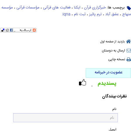
برچسب ها:
خبرگزاری قرآن
،
ایکنا
،
فعالیت های قرآنی
،
مؤسسات قرآنی
،
مؤسسه
منهاج
،
عشق آباد
،
ترم پائیز
،
ثبت نام
،
iqna
بازدید از صفحه اول
ارسال به دوستان
نسخه چاپی
عضویت در خبرنامه
پسندیدم
۰
نظرات بینندگان
نام
ایمیل