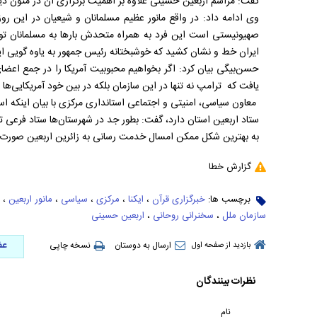
گفت: مراسم اربعین حسینی علاوه بر اهمیت برگزاری آن در متون دین
وی ادامه داد: در واقع مانور عظیم مسلمانان و شیعیان در این رو
صهیونیستی است این فرد به همراه متحدش بارها به مسلمانان توه
ایران خط و نشان کشید که خوشبختانه رئیس جمهور به یاوه گویی ای
یافت که ترامپ نه تنها در این سازمان بلکه در بین خود آمریکایی‌ها
معاون سیاسی، امنیتی و اجتماعی استانداری مرکزی با بیان اینکه استا
ستاد اربعین استان دارد، گفت: بطور جد در شهرستان‌ها ستاد فر
به بهترین شکل ممکن امسال خدمت رسانی به زائرین اربعین صورت 
گزارش خطا
برچسب ها:
خبرگزاری قرآن
،
ایکنا
،
مرکزی
،
سیاسی
،
مانور اربعین
،
سازمان ملل
،
سخنرانی روحانی
،
اربعین حسینی
عض
ارسال به دوستان
نسخه چاپی
بازدید از صفحه اول
نظرات بینندگان
نام