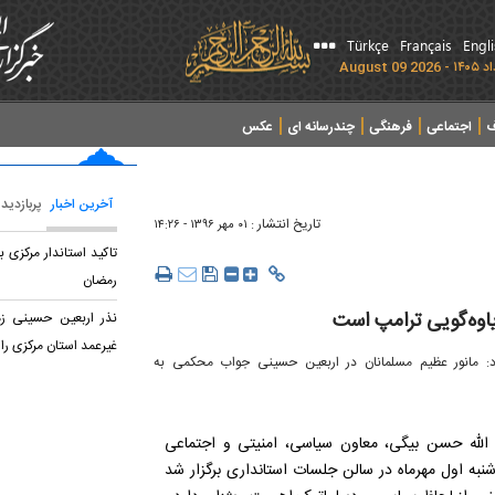
Türkçe
Français
Engl
ف
اجتماعی
فرهنگی
چندرسانه ای
عکس
آخرین اخبار
پربازدید
تاریخ انتشار :
۰۱ مهر ۱۳۹۶ - ۱۴:۲۶
تاکید استاندار مرکزی 
رمضان
اوه‌گویی ترامپ است
غیرعمد استان مرکزی را 
د: مانور عظیم مسلمانان در اربعین حسینی جواب محکمی به
الله حسن بیگی، معاون سیاسی، امنیتی و اجتماعی
نبه اول مهرماه در سالن جلسات استانداری برگزار شد