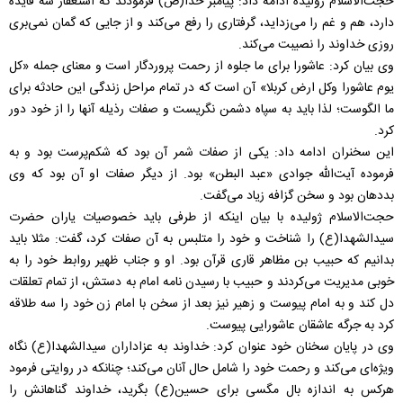
حجت‌الاسلام ژولیده ادامه داد: پیامبر خدا(ص) فرمودند که استغفار سه فایده
دارد، هم و غم را می‌زداید، گرفتاری را رفع می‌کند و از جایی که گمان نمی‌بری
روزی خداوند را نصیبت می‌کند.
وی بیان کرد: عاشورا برای ما جلوه از رحمت پروردگار است و معنای جمله «کل
یوم عاشورا وکل ارض کربلا» آن است که در تمام مراحل زندگی این حادثه برای
ما الگوست؛ لذا باید به سپاه دشمن نگریست و صفات رذیله آنها را از خود دور
کرد.
این سخنران ادامه داد: یکی از صفات شمر آن بود که شکم‌پرست بود و به
فرموده آیت‌الله جوادی «عبد البطن» بود. از دیگر صفات او آن بود که وی
بددهان بود و سخن گزافه زیاد می‌گفت.
حجت‌الاسلام ژولیده با بیان اینکه از طرفی باید خصوصیات یاران حضرت
سیدالشهدا(ع) را شناخت و خود را متلبس به آن صفات کرد، گفت: مثلا باید
بدانیم که حبیب بن مظاهر قاری قرآن بود. او و جناب ظهیر روابط خود را به
خوبی مدیریت می‌کردند و حبیب با رسیدن نامه امام به دستش، از تمام تعلقات
دل کند و به امام پیوست و زهیر نیز بعد از سخن با امام زن خود را سه طلاقه
کرد به جرگه عاشقان عاشورایی پیوست.
وی در پایان سخنان خود عنوان کرد: خداوند به عزاداران سیدالشهدا(ع) نگاه
ویژه‌ای می‌کند و رحمت خود را شامل حال آنان می‌کند؛ چنانکه در روایتی فرمود
هرکس به اندازه بال مگسی برای حسین(ع) بگرید، خداوند گناهانش را