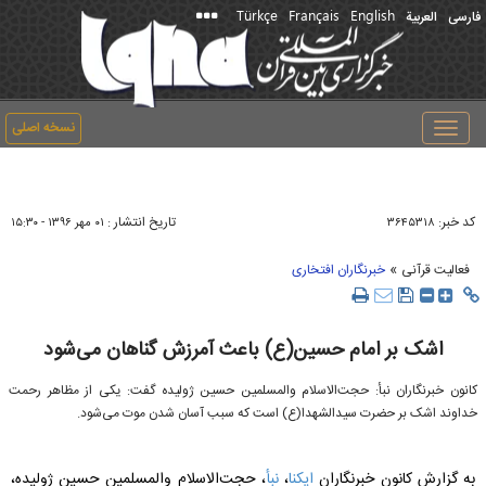
Türkçe
Français
English
فارسی
العربیة
نسخه اصلی
Toggle
navigation
کد خبر:
تاریخ انتشار :
۳۶۴۵۳۱۸
۰۱ مهر ۱۳۹۶ - ۱۵:۳۰
»
فعالیت قرآنی
خبرنگاران افتخاری
اشک بر امام حسین(ع) باعث آمرزش گناهان می‌شود
کانون خبرنگاران نبأ: حجت‌الاسلام والمسلمین حسین ژولیده گفت: یکی از مظاهر رحمت
خداوند اشک بر حضرت سیدالشهدا(ع) است که سبب آسان شدن موت می‌شود.
به گزارش کانون خبرنگاران
ایکنا
،
نبأ
، حجت‌الاسلام والمسلمین حسین ژولیده،