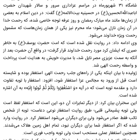
شامگاه ۳۱ شهریورماه در مراسم عزاداری سرور و سالار شهیدان حضرت
اباعبدالله‌الحسین(ع) در حسینیه بیت‌الائمه(ع) گفت: در دین اسلام به بعضی
از زمان‌ها مانند ماه مبارک رمضان و روز عرفه توجه خاصی شده، که رحمت خدا
در آن زمان نازل می‌شود؛ ماه محرم نیز یکی از همان زمان‌هاست که مشمول
رحمت ویژه خداوند می‌شود.
وی ادامه داد: در روایت نقل شده است که امت حضرت یوسف(ع) به خاطر
صبری که ایشان کرد مورد رحمت خداوند قرار گرفت؛ در واقع آن حضرت بعد از
آنکه به سمت عزیزی مصر نایل شد، با مدیرت خویش به هدایت امت پرداخت
و واسطه رحمت الهی شد.
ژولیده با بیان اینکه یکی از راه‌های جلب رحمت الهی استغفار بوده و شایسته
است قبل از ورود به مجالس عزا استغفار شود، افزود: استغفار با توبه تفاوت
دارد و مقدمه توبه است که در آیه «وَ اسْتَغْفِرُوا رَبَّكُمْ ثُمَّ تُوبُوا إِلَيْه‏» به آن اشاره
شده است.
این سخنران بیان کرد: از دیگر تمایزات آن‌ دو، این است که استغفار لفظ است
ولی توبه پشیمانی قلبی؛ طبق روایت استغفار نوعی دعاست؛ توبه از شخص
تائب فقط صادر می‌شود ولی برای دیگران می‌شود استغفار کرد. در روایت وارد
شده که اگر استغفار شما برای دیگران نبود، تمام اهل زمین هلاک می‌شدند.
همچنین استغفار عملی مستحب است ولی توبه واجب فوری است.